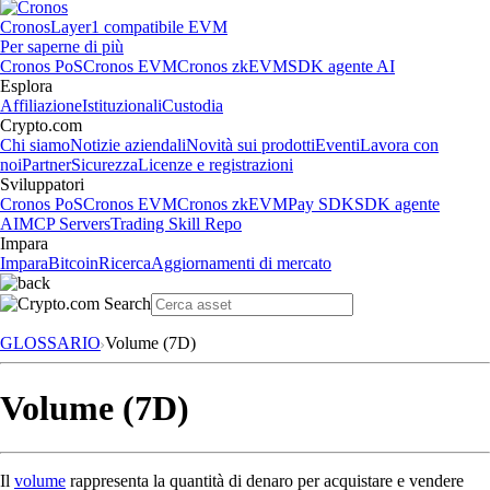
Cronos
Layer1 compatibile EVM
Per saperne di più
Cronos PoS
Cronos EVM
Cronos zkEVM
SDK agente AI
Esplora
Affiliazione
Istituzionali
Custodia
Crypto.com
Chi siamo
Notizie aziendali
Novità sui prodotti
Eventi
Lavora con
noi
Partner
Sicurezza
Licenze e registrazioni
Sviluppatori
Cronos PoS
Cronos EVM
Cronos zkEVM
Pay SDK
SDK agente
AI
MCP Servers
Trading Skill Repo
Impara
Impara
Bitcoin
Ricerca
Aggiornamenti di mercato
GLOSSARIO
Volume (7D)
Volume (7D)
Il
volume
rappresenta la quantità di denaro per acquistare e vendere