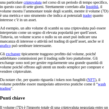
una particolare
criptovaluta
nel corso di un periodo di tempo specifico,
in questo caso di sette giorni. Strettamente correlato alla
liquidità
, il
volume mostra l’ammontare totale degli scambi, mentre il volume (7D)
è una metrica e uno strumento che indica ai potenziali
trader
quanto
interesse c’è in un asset.
Ad esempio, un alto volume di scambi su una criptovaluta può essere
interpretato come un segno di elevata popolarità per quell’asset.
Tuttavia, un volume scarso o nullo su un asset può indicare una
mancanza di interesse o attività nel trading di quell’asset, anche se il
grafico
può sembrare interessante.
Gli
exchange
tipicamente traggono profitto dal volume, poiché
addebitano commissioni per il trading sulle loro piattaforme. Gli
exchange sono noti per gestire regolarmente una grande quantità di
volume poiché offrono agli utenti un modo semplice per comprare e
vendere criptovalute.
Da notare che, per quanto riguarda i token non fungibili (
NFT
), il
volume potrebbe essere manipolato attraverso pratiche come il “
wash
trading
“.
Punti chiave
Il volume (7D) è l'importo totale di una criptovaluta negoziata entro un