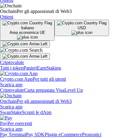
Ottieni
Onchain
Per gli appassionati di Web3
Ottieni
Italiano
USD
Area economica UE
Criptovalute
Tutti i token
Panieri
Earn
Staking
Crypto.com App
Per tutti gli utenti
Scarica app
Criptovalute
Carta prepagata Visa
Level Up
Onchain
Per gli appassionati di Web3
Scarica app
Swap
Stake
Scopri le dApp
Pay
Per esercenti
Scarica app
Pay Terminal
Pay SDK
Plugin eCommerce
Pronostici