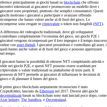
riferisce principalmente ai giochi basati su
blockchain
che offrono
incentivi tokenizzati ai giocatori e promuovono un modello dove i
giocatori sono proprietari, piuttosto che semplici consumatori. Questi
giochi motivano i giocatori a partecipare e avanzare offrendo
ricompense che hanno valore anche al di fuori del gioco. Le
ricompense sono erogate in
criptovalute
o token non fungibili (
NFT
).
A differenza dei videogiochi tradizionali, dove gli sviluppatori
controllano completamente l’economia del gioco, nei giochi P2E i
giocatori vengono ricompensati per il loro impegno e il tempo trascorso
online con
asset digitali
. I giocatori possiedono e controllano gli asset, i
quali hanno anche valore al di fuori del gioco e possono apprezzarsi
nel tempo.
I giocatori hanno la possibilità di ottenere NFT completando attività e
sfide nei giochi P2E, e questi NFT possono essere scambiati per
criptovalute o valute tradizionali su piattaforme di terze parti. Il
possesso di NFT permette ai giocatori di influenzare le decisioni di
gioco e di plasmare il futuro del gioco.
Il primo gioco blockchain ampiamente riconosciuto è stato
CryptoKitties, lanciato da
Ethereum
nel 2017. Diversi altri giochi
decentralizzati
basati su blockchain sono stati lanciati poco dopo, come
Axie Infinity
,
The Sandbox
, e
Decentraland
.