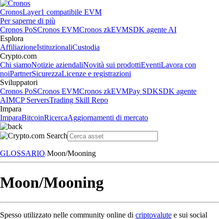
Cronos
Layer1 compatibile EVM
Per saperne di più
Cronos PoS
Cronos EVM
Cronos zkEVM
SDK agente AI
Esplora
Affiliazione
Istituzionali
Custodia
Crypto.com
Chi siamo
Notizie aziendali
Novità sui prodotti
Eventi
Lavora con
noi
Partner
Sicurezza
Licenze e registrazioni
Sviluppatori
Cronos PoS
Cronos EVM
Cronos zkEVM
Pay SDK
SDK agente
AI
MCP Servers
Trading Skill Repo
Impara
Impara
Bitcoin
Ricerca
Aggiornamenti di mercato
GLOSSARIO
Moon/Mooning
Moon/Mooning
Spesso utilizzato nelle community online di
criptovalute
e sui social