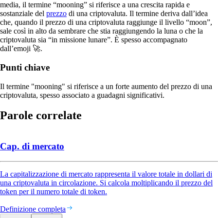
media, il termine “mooning” si riferisce a una crescita rapida e
sostanziale del
prezzo
di una criptovaluta. Il termine deriva dall’idea
che, quando il prezzo di una criptovaluta raggiunge il livello “moon”,
sale così in alto da sembrare che stia raggiungendo la luna o che la
criptovaluta sia “in missione lunare”. È spesso accompagnato
dall’emoji 🚀.
Punti chiave
Il termine "mooning" si riferisce a un forte aumento del prezzo di una
criptovaluta, spesso associato a guadagni significativi.
Parole correlate
Cap. di mercato
La capitalizzazione di mercato rappresenta il valore totale in dollari di
una criptovaluta in circolazione. Si calcola moltiplicando il prezzo del
token per il numero totale di token.
Definizione completa