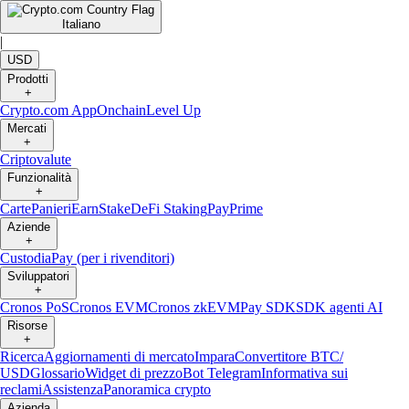
Italiano
|
USD
Prodotti
+
Crypto.com App
Onchain
Level Up
Mercati
+
Criptovalute
Funzionalità
+
Carte
Panieri
Earn
Stake
DeFi Staking
Pay
Prime
Aziende
+
Custodia
Pay (per i rivenditori)
Sviluppatori
+
Cronos PoS
Cronos EVM
Cronos zkEVM
Pay SDK
SDK agenti AI
Risorse
+
Ricerca
Aggiornamenti di mercato
Impara
Convertitore BTC/
USD
Glossario
Widget di prezzo
Bot Telegram
Informativa sui
reclami
Assistenza
Panoramica crypto
Azienda