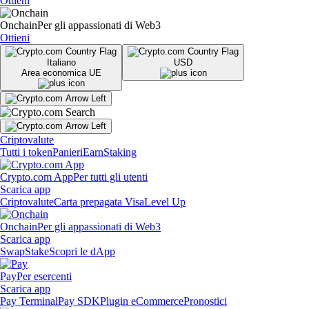
Ottieni
Onchain
Per gli appassionati di Web3
Ottieni
Italiano
USD
Area economica UE
Criptovalute
Tutti i token
Panieri
Earn
Staking
Crypto.com App
Per tutti gli utenti
Scarica app
Criptovalute
Carta prepagata Visa
Level Up
Onchain
Per gli appassionati di Web3
Scarica app
Swap
Stake
Scopri le dApp
Pay
Per esercenti
Scarica app
Pay Terminal
Pay SDK
Plugin eCommerce
Pronostici