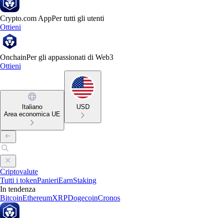
Crypto.com App
Per tutti gli utenti
Ottieni
Onchain
Per gli appassionati di Web3
Ottieni
Italiano
USD
Area economica UE
Criptovalute
Tutti i token
Panieri
Earn
Staking
In tendenza
Bitcoin
Ethereum
XRP
Dogecoin
Cronos