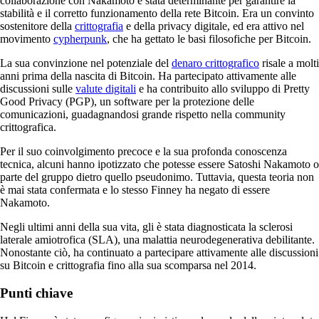
collaborazione con Nakamoto è stata determinante per garantire la
stabilità e il corretto funzionamento della rete Bitcoin. Era un convinto
sostenitore della
crittografia
e della privacy digitale, ed era attivo nel
movimento
cypherpunk
, che ha gettato le basi filosofiche per Bitcoin.
La sua convinzione nel potenziale del
denaro crittografico
risale a molti
anni prima della nascita di Bitcoin. Ha partecipato attivamente alle
discussioni sulle
valute digitali
e ha contribuito allo sviluppo di Pretty
Good Privacy (PGP), un software per la protezione delle
comunicazioni, guadagnandosi grande rispetto nella community
crittografica.
Per il suo coinvolgimento precoce e la sua profonda conoscenza
tecnica, alcuni hanno ipotizzato che potesse essere Satoshi Nakamoto o
parte del gruppo dietro quello pseudonimo. Tuttavia, questa teoria non
è mai stata confermata e lo stesso Finney ha negato di essere
Nakamoto.
Negli ultimi anni della sua vita, gli è stata diagnosticata la sclerosi
laterale amiotrofica (SLA), una malattia neurodegenerativa debilitante.
Nonostante ciò, ha continuato a partecipare attivamente alle discussioni
su Bitcoin e crittografia fino alla sua scomparsa nel 2014.
Punti chiave