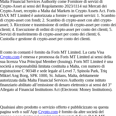
Malta Financial Services Authority come Fornitore di servizi di
Crypto-Asset ai sensi del Regolamento 2023/1114 sui Mercati dei
Crypto-Asset, recepito a Malta dal Markets in Crypto Assets Act. Foris
DAX MT Limited è autorizzata a fornire i seguenti servizi: 1. Scambio
di crypto-asset con fondi; 2. Scambio di crypto-asset con altri crypto-
asset; 3. Ricezione e trasmissione di ordini di crypto-asset per conto dei
clienti; 4. Esecuzione di ordini di crypto-asset per conto dei clienti; 5.
Servizi di trasferimento di crypto-asset per conto dei clienti; 6.
Custodia e gestione di crypto-asset per conto dei clienti.
Il conto in contanti è fornito da Foris MT Limited. La carta Visa
Crypto.com
è emessa e promossa da Foris MT Limited ai sensi della
sua licenza Visa Principal Member (Issuing). Foris MT Limited è una
società a responsabilità limitata costituita a Malta, con numero di
registrazione C 90348 e sede legale al Level 7, Spinola Park, Triq
Mikiel Ang Borg, SPK 1000, St. Julians, Malta, debitamente
autorizzata dalla Malta Financial Services Authority come istituto
finanziario abilitato all’emissione di denaro elettronico ai sensi del 3°
Allegato al Financial Institutions Act (Electronic Money Institutions).
Qualsiasi altro prodotto o servizio offerto e pubblicizzato su questa
pagina web o sull’App
Crypto.com
è fornito da altre società del