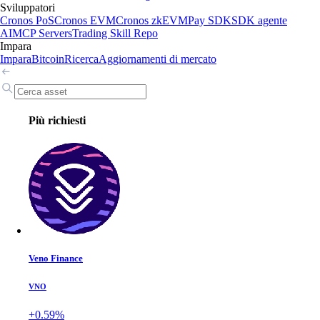
Sviluppatori
Cronos PoS
Cronos EVM
Cronos zkEVM
Pay SDK
SDK agente
AI
MCP Servers
Trading Skill Repo
Impara
Impara
Bitcoin
Ricerca
Aggiornamenti di mercato
Più richiesti
Veno Finance
VNO
+0.59%