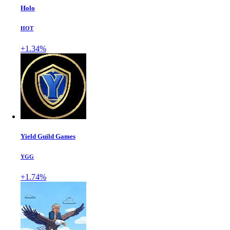
Holo
HOT
+1.34%
Yield Guild Games
YGG
+1.74%