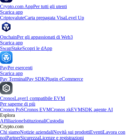
Crypto.com App
Per tutti gli utenti
Scarica app
Criptovalute
Carta prepagata Visa
Level Up
Onchain
Per gli appassionati di Web3
Scarica app
Swap
Stake
Scopri le dApp
Pay
Per esercenti
Scarica app
Pay Terminal
Pay SDK
Plugin eCommerce
Cronos
Layer1 compatibile EVM
Per saperne di più
Cronos PoS
Cronos EVM
Cronos zkEVM
SDK agente AI
Esplora
Affiliazione
Istituzionali
Custodia
Crypto.com
Chi siamo
Notizie aziendali
Novità sui prodotti
Eventi
Lavora con
noi
Partner
Sicurezza
Licenze e registrazioni