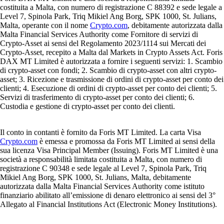
costituita a Malta, con numero di registrazione C 88392 e sede legale a
Level 7, Spinola Park, Triq Mikiel Ang Borg, SPK 1000, St. Julians,
Malta, operante con il nome
Crypto.com
, debitamente autorizzata dalla
Malta Financial Services Authority come Fornitore di servizi di
Crypto-Asset ai sensi del Regolamento 2023/1114 sui Mercati dei
Crypto-Asset, recepito a Malta dal Markets in Crypto Assets Act. Foris
DAX MT Limited è autorizzata a fornire i seguenti servizi: 1. Scambio
di crypto-asset con fondi; 2. Scambio di crypto-asset con altri crypto-
asset; 3. Ricezione e trasmissione di ordini di crypto-asset per conto dei
clienti; 4. Esecuzione di ordini di crypto-asset per conto dei clienti; 5.
Servizi di trasferimento di crypto-asset per conto dei clienti; 6.
Custodia e gestione di crypto-asset per conto dei clienti.
Il conto in contanti è fornito da Foris MT Limited. La carta Visa
Crypto.com
è emessa e promossa da Foris MT Limited ai sensi della
sua licenza Visa Principal Member (Issuing). Foris MT Limited è una
società a responsabilità limitata costituita a Malta, con numero di
registrazione C 90348 e sede legale al Level 7, Spinola Park, Triq
Mikiel Ang Borg, SPK 1000, St. Julians, Malta, debitamente
autorizzata dalla Malta Financial Services Authority come istituto
finanziario abilitato all’emissione di denaro elettronico ai sensi del 3°
Allegato al Financial Institutions Act (Electronic Money Institutions).