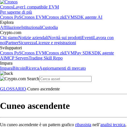
Cronos
Layer1 compatibile EVM
Per saperne di più
Cronos PoS
Cronos EVM
Cronos zkEVM
SDK agente AI
Esplora
Affiliazione
Istituzionali
Custodia
Crypto.com
Chi siamo
Notizie aziendali
Novità sui prodotti
Eventi
Lavora con
noi
Partner
Sicurezza
Licenze e registrazioni
Sviluppatori
Cronos PoS
Cronos EVM
Cronos zkEVM
Pay SDK
SDK agente
AI
MCP Servers
Trading Skill Repo
Impara
Impara
Bitcoin
Ricerca
Aggiornamenti di mercato
GLOSSARIO
Cuneo ascendente
Cuneo ascendente
Un cuneo ascendente è un pattern grafico
ribassista
nell’
analisi tecnica
,