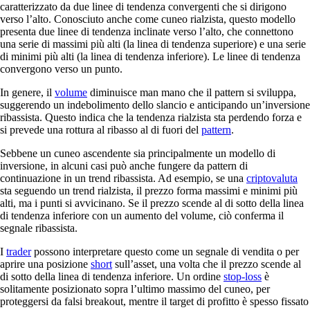
caratterizzato da due linee di tendenza convergenti che si dirigono
verso l’alto. Conosciuto anche come cuneo rialzista, questo modello
presenta due linee di tendenza inclinate verso l’alto, che connettono
una serie di massimi più alti (la linea di tendenza superiore) e una serie
di minimi più alti (la linea di tendenza inferiore). Le linee di tendenza
convergono verso un punto.
In genere, il
volume
diminuisce man mano che il pattern si sviluppa,
suggerendo un indebolimento dello slancio e anticipando un’inversione
ribassista. Questo indica che la tendenza rialzista sta perdendo forza e
si prevede una rottura al ribasso al di fuori del
pattern
.
Sebbene un cuneo ascendente sia principalmente un modello di
inversione, in alcuni casi può anche fungere da pattern di
continuazione in un trend ribassista. Ad esempio, se una
criptovaluta
sta seguendo un trend rialzista, il prezzo forma massimi e minimi più
alti, ma i punti si avvicinano. Se il prezzo scende al di sotto della linea
di tendenza inferiore con un aumento del volume, ciò conferma il
segnale ribassista.
I
trader
possono interpretare questo come un segnale di vendita o per
aprire una posizione
short
sull’asset, una volta che il prezzo scende al
di sotto della linea di tendenza inferiore. Un ordine
stop-loss
è
solitamente posizionato sopra l’ultimo massimo del cuneo, per
proteggersi da falsi breakout, mentre il target di profitto è spesso fissato