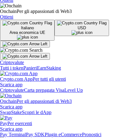
Ottieni
Onchain
Per gli appassionati di Web3
Ottieni
Italiano
USD
Area economica UE
Criptovalute
Tutti i token
Panieri
Earn
Staking
Crypto.com App
Per tutti gli utenti
Scarica app
Criptovalute
Carta prepagata Visa
Level Up
Onchain
Per gli appassionati di Web3
Scarica app
Swap
Stake
Scopri le dApp
Pay
Per esercenti
Scarica app
Pay Terminal
Pay SDK
Plugin eCommerce
Pronostici