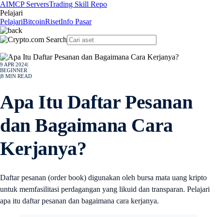
AI
MCP Servers
Trading Skill Repo
Pelajari
Pelajari
Bitcoin
Riset
Info Pasar
9 APR 2024
|
BEGINNER
|
8
MIN READ
Apa Itu Daftar Pesanan
dan Bagaimana Cara
Kerjanya?
Daftar pesanan (order book) digunakan oleh bursa mata uang kripto
untuk memfasilitasi perdagangan yang likuid dan transparan. Pelajari
apa itu daftar pesanan dan bagaimana cara kerjanya.