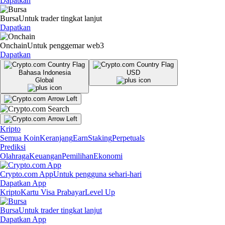
Dapatkan
Bursa
Untuk trader tingkat lanjut
Dapatkan
Onchain
Untuk penggemar web3
Dapatkan
Bahasa Indonesia
USD
Global
Kripto
Semua Koin
Keranjang
Earn
Staking
Perpetuals
Prediksi
Olahraga
Keuangan
Pemilihan
Ekonomi
Crypto.com App
Untuk pengguna sehari-hari
Dapatkan App
Kripto
Kartu Visa Prabayar
Level Up
Bursa
Untuk trader tingkat lanjut
Dapatkan App