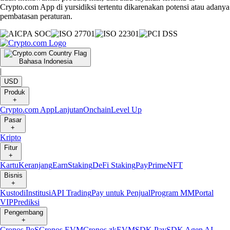
Crypto.com App di yursidiksi tertentu dikarenakan potensi atau adanya
pembatasan peraturan.
Bahasa Indonesia
|
USD
Produk
+
Crypto.com App
Lanjutan
Onchain
Level Up
Pasar
+
Kripto
Fitur
+
Kartu
Keranjang
Earn
Staking
DeFi Staking
Pay
Prime
NFT
Bisnis
+
Kustodi
Institusi
API Trading
Pay untuk Penjual
Program MM
Portal
VIP
Prediksi
Pengembang
+
Cronos PoS
Cronos EVM
Cronos zkEVM
SDK Pay
SDK Agen AI