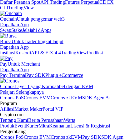
Daftar Pesanan Spot
API Trading
Futures Perpetual
CDCX
CLI
TradingView
Onchain
Untuk penggemar web3
Dapatkan App
Swap
Stake
Jelajahi dApps
Bursa
Untuk trader tingkat lanjut
Dapatkan App
Institusi
Kustodi
API & FIX 4.4
TradingView
Prediksi
Pay
Untuk Merchant
Dapatkan App
Pay Terminal
Pay SDK
Plugin eCommerce
Cronos
Layer 1 yang Kompatibel dengan EVM
Pelajari Selengkapnya
Cronos PoS
Cronos EVM
Cronos zkEVM
SDK Agen AI
Program
Afiliasi
Market Maker
Portal VIP
Crypto.com
Tentang Kami
Berita Perusahaan
Warta
Produk
Event
Karier
Mitra
Keamanan
Lisensi & Registrasi
Pengembang
Cronos PoS
Cronos EVM
Cronos zkEVM
Pay SDK
SDK Agen