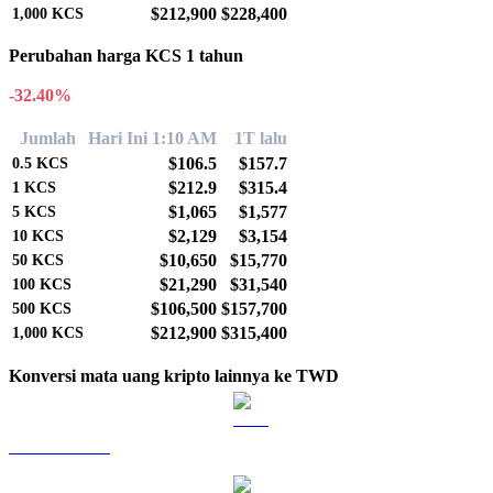
$212,900
$228,400
1,000
KCS
Perubahan harga KCS 1 tahun
-32.40%
Jumlah
Hari Ini 1:10 AM
1T lalu
$106.5
$157.7
0.5
KCS
$212.9
$315.4
1
KCS
$1,065
$1,577
5
KCS
$2,129
$3,154
10
KCS
$10,650
$15,770
50
KCS
$21,290
$31,540
100
KCS
$106,500
$157,700
500
KCS
$212,900
$315,400
1,000
KCS
Konversi mata uang kripto lainnya ke TWD
BTC ke TWD