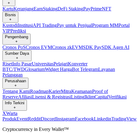
+
Kartu
Keranjang
Earn
Staking
DeFi Staking
Pay
Prime
NFT
Bisnis
+
Kustodi
Institusi
API Trading
Pay untuk Penjual
Program MM
Portal
VIP
Prediksi
Pengembang
+
Cronos PoS
Cronos EVM
Cronos zkEVM
SDK Pay
SDK Agen AI
Sumber Daya
+
Riset
Info Pasar
Universitas
Pelajari
Konverter
BTC/TWD
Glosarium
Widget Harga
Bot Telegram
Layanan
Pelanggan
Perusahaan
+
Tentang Kami
Roadmap
Karier
Mitra
Keamanan
Proof of
Reserve
Afiliasi
Lisensi & Registrasi
Listing
Iklim
Capital
Verifikasi
Info Terkini
+
X
Warta
Produk
Event
Reddit
Discord
Instagram
Facebook
Linkedin
TradingView
Cryptocurrency in Every Wallet™