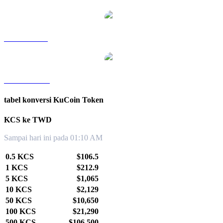
KCS ke SGD
KCS ke KRW
tabel konversi KuCoin Token
KCS ke TWD
Sampai hari ini pada 01:10 AM
0.5 KCS
$106.5
1 KCS
$212.9
5 KCS
$1,065
10 KCS
$2,129
50 KCS
$10,650
100 KCS
$21,290
500 KCS
$106,500