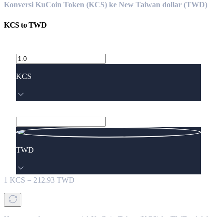
Konversi KuCoin Token (KCS) ke New Taiwan dollar (TWD)
KCS
to
TWD
KCS
TWD
1
KCS
=
212.93
TWD