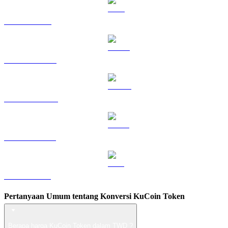
TRX ke TWD
HYPE ke TWD
DOGE ke TWD
USDS ke TWD
LEO ke TWD
Pertanyaan Umum tentang Konversi KuCoin Token
Berapa harga KuCoin Token dalam TWD ?