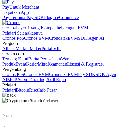
Pay
Untuk Merchant
Dapatkan App
Pay Terminal
Pay SDK
Plugin eCommerce
Cronos
Layer 1 yang Kompatibel dengan EVM
Pelajari Selengkapnya
Cronos PoS
Cronos EVM
Cronos zkEVM
SDK Agen AI
Program
Afiliasi
Market Maker
Portal VIP
Crypto.com
Tentang Kami
Berita Perusahaan
Warta
Produk
Event
Karier
Mitra
Keamanan
Lisensi & Registrasi
Pengembang
Cronos PoS
Cronos EVM
Cronos zkEVM
Pay SDK
SDK Agen
AI
MCP Servers
Trading Skill Repo
Pelajari
Pelajari
Bitcoin
Riset
Info Pasar
Pasar