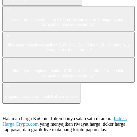
Jika saya menginvestasikan $100 di KuCoin Token 1 minggu yang lalu,
berapakah nilainya sekarang?
Jika saya menginvestasikan $100 di KuCoin Token 1 bulan yang lalu,
berapakah nilai sekarang?
Jika saya menginvestasikan $100 di KuCoin Token 1 tahun lalu,
berapakah nilainya sekarang?
Bagaimana cara membeli KuCoin Token?
Halaman harga KuCoin Token hanya salah satu di antara
Indeks
Harga Crypto.com
yang menyajikan riwayat harga, ticker harga,
kap pasar, dan grafik live mata uang kripto papan atas.