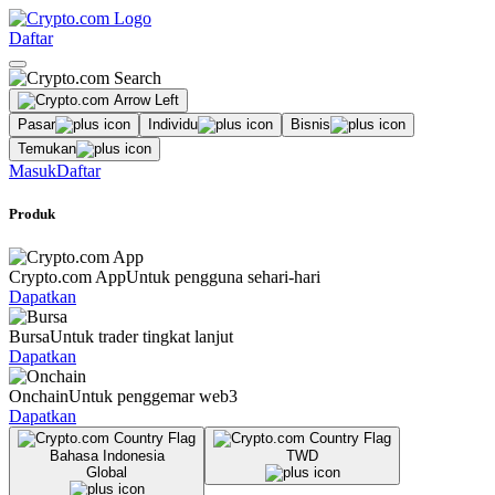
Daftar
Pasar
Individu
Bisnis
Temukan
Masuk
Daftar
Produk
Crypto.com App
Untuk pengguna sehari-hari
Dapatkan
Bursa
Untuk trader tingkat lanjut
Dapatkan
Onchain
Untuk penggemar web3
Dapatkan
Bahasa Indonesia
TWD
Global