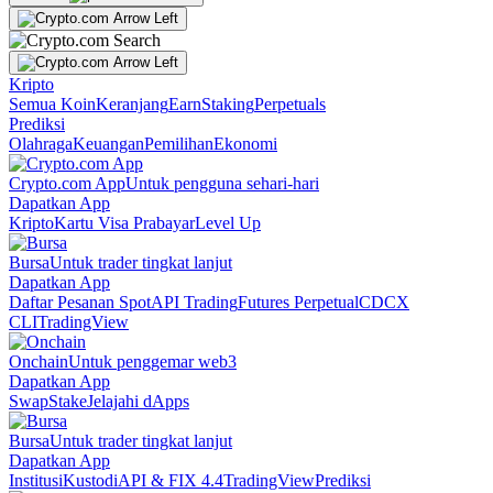
Kripto
Semua Koin
Keranjang
Earn
Staking
Perpetuals
Prediksi
Olahraga
Keuangan
Pemilihan
Ekonomi
Crypto.com App
Untuk pengguna sehari-hari
Dapatkan App
Kripto
Kartu Visa Prabayar
Level Up
Bursa
Untuk trader tingkat lanjut
Dapatkan App
Daftar Pesanan Spot
API Trading
Futures Perpetual
CDCX
CLI
TradingView
Onchain
Untuk penggemar web3
Dapatkan App
Swap
Stake
Jelajahi dApps
Bursa
Untuk trader tingkat lanjut
Dapatkan App
Institusi
Kustodi
API & FIX 4.4
TradingView
Prediksi