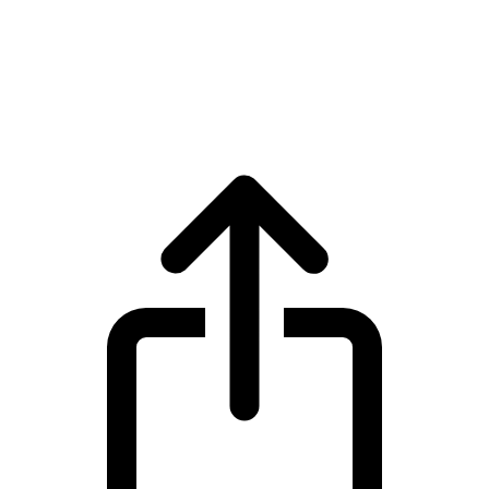
KuCoin Token
Harga live KuCoin Token KCS