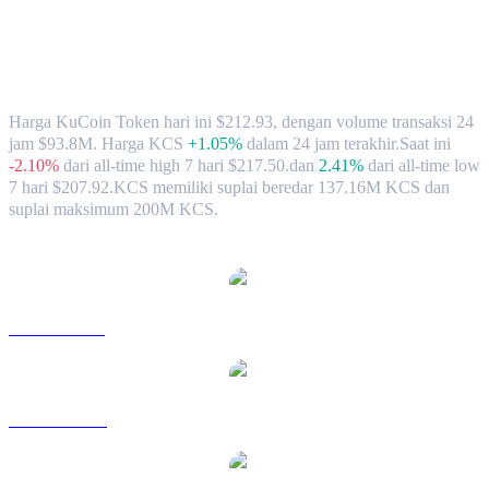
Nilai Tukar & Data Pasar KuCoin Token
(KCS) ke TWD
Harga KuCoin Token hari ini $212.93, dengan volume transaksi 24
jam $93.8M. Harga KCS
+1.05%
dalam 24 jam terakhir.
Saat ini
-2.10%
dari all-time high 7 hari $217.50.
dan
2.41%
dari all-time low
7 hari $207.92.
KCS memiliki suplai beredar 137.16M KCS dan
suplai maksimum 200M KCS.
Pasangan konversi KuCoin Token populer
KCS ke USD
KCS ke AUD