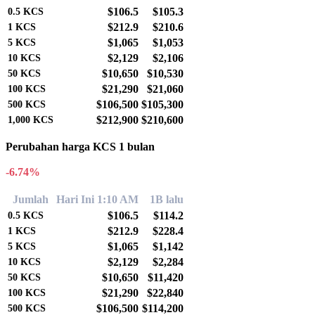
$106.5
$105.3
0.5
KCS
$212.9
$210.6
1
KCS
$1,065
$1,053
5
KCS
$2,129
$2,106
10
KCS
$10,650
$10,530
50
KCS
$21,290
$21,060
100
KCS
$106,500
$105,300
500
KCS
$212,900
$210,600
1,000
KCS
Perubahan harga KCS 1 bulan
-6.74%
Jumlah
Hari Ini 1:10 AM
1B lalu
$106.5
$114.2
0.5
KCS
$212.9
$228.4
1
KCS
$1,065
$1,142
5
KCS
$2,129
$2,284
10
KCS
$10,650
$11,420
50
KCS
$21,290
$22,840
100
KCS
$106,500
$114,200
500
KCS