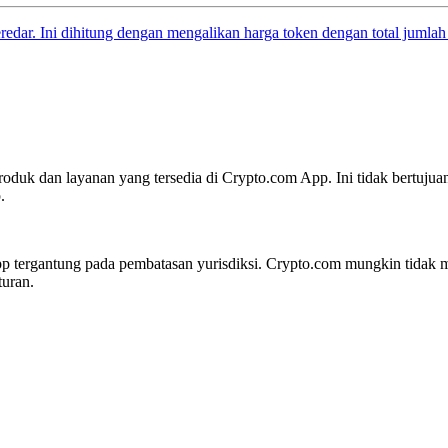
eredar. Ini dihitung dengan mengalikan harga token dengan total jumlah
oduk dan layanan yang tersedia di Crypto.com App. Ini tidak bertujua
.
 tergantung pada pembatasan yurisdiksi. Crypto.com mungkin tidak me
turan.