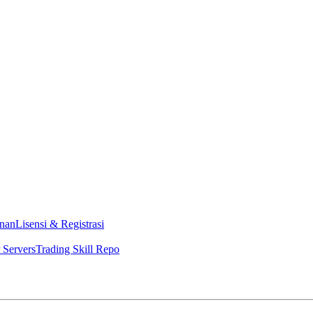
nan
Lisensi & Registrasi
Servers
Trading Skill Repo