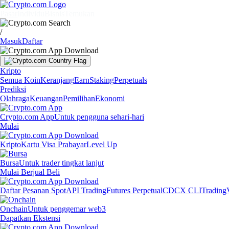
Pasar
Individu
Bisnis
Temukan
/
Masuk
Daftar
Kripto
Semua Koin
Keranjang
Earn
Staking
Perpetuals
Prediksi
Olahraga
Keuangan
Pemilihan
Ekonomi
Crypto.com App
Untuk pengguna sehari-hari
Mulai
Kripto
Kartu Visa Prabayar
Level Up
Bursa
Untuk trader tingkat lanjut
Mulai Berjual Beli
Daftar Pesanan Spot
API Trading
Futures Perpetual
CDCX CLI
Trading
Onchain
Untuk penggemar web3
Dapatkan Ekstensi