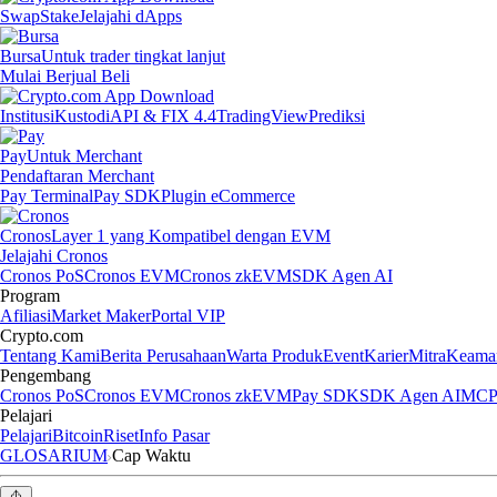
Swap
Stake
Jelajahi dApps
Bursa
Untuk trader tingkat lanjut
Mulai Berjual Beli
Institusi
Kustodi
API & FIX 4.4
TradingView
Prediksi
Pay
Untuk Merchant
Pendaftaran Merchant
Pay Terminal
Pay SDK
Plugin eCommerce
Cronos
Layer 1 yang Kompatibel dengan EVM
Jelajahi Cronos
Cronos PoS
Cronos EVM
Cronos zkEVM
SDK Agen AI
Program
Afiliasi
Market Maker
Portal VIP
Crypto.com
Tentang Kami
Berita Perusahaan
Warta Produk
Event
Karier
Mitra
Keama
Pengembang
Cronos PoS
Cronos EVM
Cronos zkEVM
Pay SDK
SDK Agen AI
MCP 
Pelajari
Pelajari
Bitcoin
Riset
Info Pasar
GLOSARIUM
Cap Waktu