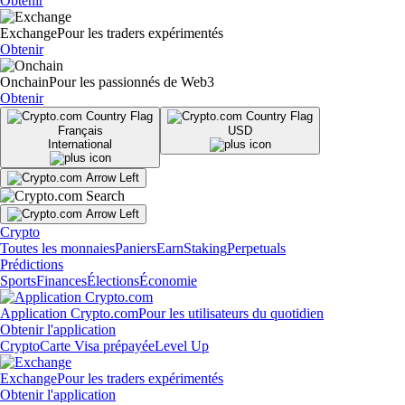
Obtenir
Exchange
Pour les traders expérimentés
Obtenir
Onchain
Pour les passionnés de Web3
Obtenir
Français
USD
International
Crypto
Toutes les monnaies
Paniers
Earn
Staking
Perpetuals
Prédictions
Sports
Finances
Élections
Économie
Application Crypto.com
Pour les utilisateurs du quotidien
Obtenir l'application
Crypto
Carte Visa prépayée
Level Up
Exchange
Pour les traders expérimentés
Obtenir l'application