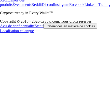
X
Actualités des
produits
Événements
Reddit
Discord
Instagram
Facebook
Linkedin
Tradin
Cryptocurrency in Every Wallet™
Copyright © 2018 - 2026 Crypto.com. Tous droits réservés.
Avis de confidentialité
Statut
Préférences en matière de cookies
Localisation et langue