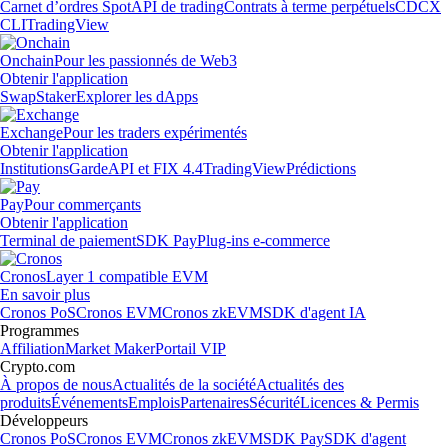
Carnet d’ordres Spot
API de trading
Contrats à terme perpétuels
CDCX
CLI
TradingView
Onchain
Pour les passionnés de Web3
Obtenir l'application
Swap
Staker
Explorer les dApps
Exchange
Pour les traders expérimentés
Obtenir l'application
Institutions
Garde
API et FIX 4.4
TradingView
Prédictions
Pay
Pour commerçants
Obtenir l'application
Terminal de paiement
SDK Pay
Plug-ins e-commerce
Cronos
Layer 1 compatible EVM
En savoir plus
Cronos PoS
Cronos EVM
Cronos zkEVM
SDK d'agent IA
Programmes
Affiliation
Market Maker
Portail VIP
Crypto.com
À propos de nous
Actualités de la société
Actualités des
produits
Événements
Emplois
Partenaires
Sécurité
Licences & Permis
Développeurs
Cronos PoS
Cronos EVM
Cronos zkEVM
SDK Pay
SDK d'agent