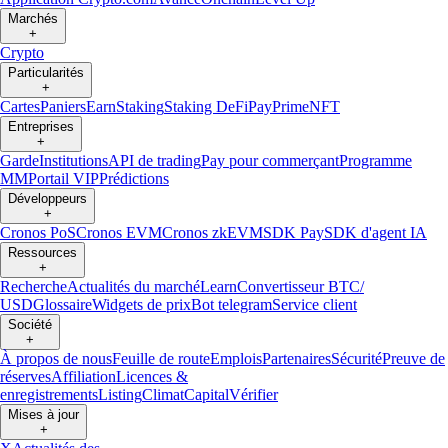
Marchés
+
Crypto
Particularités
+
Cartes
Paniers
Earn
Staking
Staking DeFi
Pay
Prime
NFT
Entreprises
+
Garde
Institutions
API de trading
Pay pour commerçant
Programme
MM
Portail VIP
Prédictions
Développeurs
+
Cronos PoS
Cronos EVM
Cronos zkEVM
SDK Pay
SDK d'agent IA
Ressources
+
Recherche
Actualités du marché
Learn
Convertisseur BTC/
USD
Glossaire
Widgets de prix
Bot telegram
Service client
Société
+
À propos de nous
Feuille de route
Emplois
Partenaires
Sécurité
Preuve de
réserves
Affiliation
Licences &
enregistrements
Listing
Climat
Capital
Vérifier
Mises à jour
+