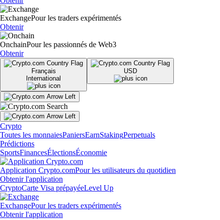
Obtenir
Exchange
Pour les traders expérimentés
Obtenir
Onchain
Pour les passionnés de Web3
Obtenir
Français
USD
International
Crypto
Toutes les monnaies
Paniers
Earn
Staking
Perpetuals
Prédictions
Sports
Finances
Élections
Économie
Application Crypto.com
Pour les utilisateurs du quotidien
Obtenir l'application
Crypto
Carte Visa prépayée
Level Up
Exchange
Pour les traders expérimentés
Obtenir l'application