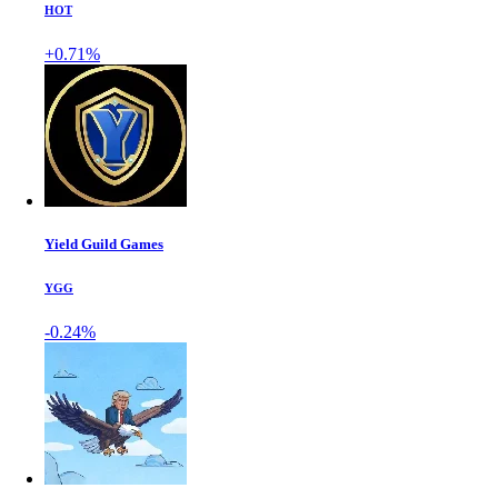
HOT
+0.71%
Yield Guild Games
YGG
-0.24%