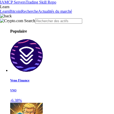
IA
MCP Servers
Trading Skill Repo
Learn
Learn
Bitcoin
Recherche
Actualités du marché
Populaire
Veno Finance
VNO
-6.38%