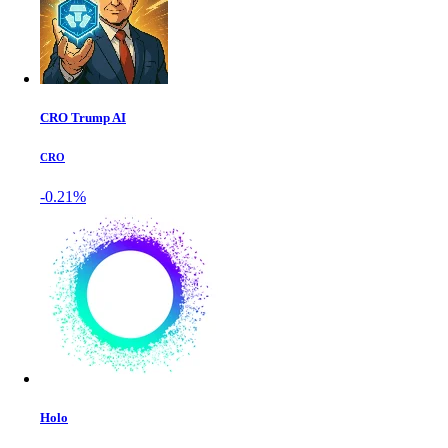
CRO Trump AI
CRO
-0.21%
Holo