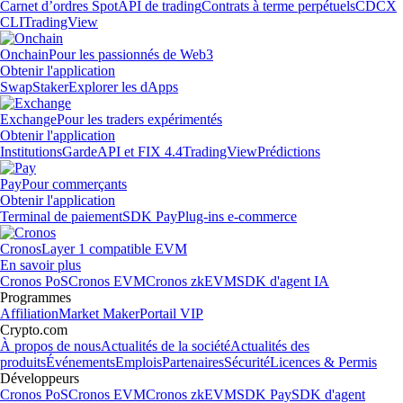
Carnet d’ordres Spot
API de trading
Contrats à terme perpétuels
CDCX
CLI
TradingView
Onchain
Pour les passionnés de Web3
Obtenir l'application
Swap
Staker
Explorer les dApps
Exchange
Pour les traders expérimentés
Obtenir l'application
Institutions
Garde
API et FIX 4.4
TradingView
Prédictions
Pay
Pour commerçants
Obtenir l'application
Terminal de paiement
SDK Pay
Plug-ins e-commerce
Cronos
Layer 1 compatible EVM
En savoir plus
Cronos PoS
Cronos EVM
Cronos zkEVM
SDK d'agent IA
Programmes
Affiliation
Market Maker
Portail VIP
Crypto.com
À propos de nous
Actualités de la société
Actualités des
produits
Événements
Emplois
Partenaires
Sécurité
Licences & Permis
Développeurs
Cronos PoS
Cronos EVM
Cronos zkEVM
SDK Pay
SDK d'agent