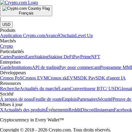
Français
|
USD
Produits
Application Crypto.com
Avancé
Onchain
Level Up
Marchés
Crypto
Particularités
Cartes
Paniers
Earn
Staking
Staking DeFi
Pay
Prime
NFT
Entreprises
Garde
Institutions
API de trading
Pay pour commerçant
Programme MM
Développeurs
Cronos PoS
Cronos EVM
Cronos zkEVM
SDK Pay
SDK d'agent IA
Ressources
Recherche
Actualités du marché
Learn
Convertisseur BTC/ USD
Glossai
Société
À propos de nous
Feuille de route
Emplois
Partenaires
Sécurité
Preuve de 
Mises à jour
X
Actualités des produits
Événements
Reddit
Discord
Instagram
Facebook
Cryptocurrency in Every Wallet™
Copyright © 2018 - 2026 Crypto.com. Tous droits réservés.