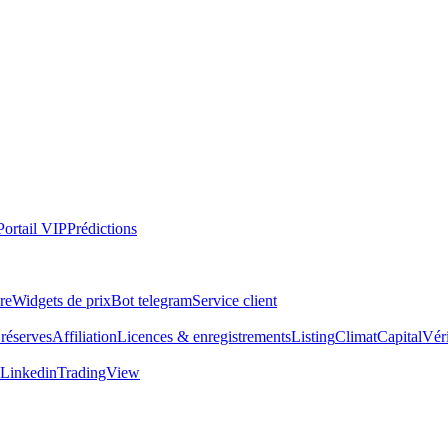
Portail VIP
Prédictions
re
Widgets de prix
Bot telegram
Service client
réserves
Affiliation
Licences & enregistrements
Listing
Climat
Capital
Véri
Linkedin
TradingView