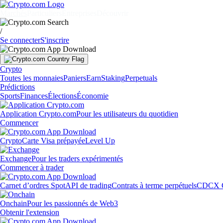
Marchés
Particuliers
Entreprises
Découvrir
/
Se connecter
S'inscrire
Crypto
Toutes les monnaies
Paniers
Earn
Staking
Perpetuals
Prédictions
Sports
Finances
Élections
Économie
Application Crypto.com
Pour les utilisateurs du quotidien
Commencer
Crypto
Carte Visa prépayée
Level Up
Exchange
Pour les traders expérimentés
Commencer à trader
Carnet d’ordres Spot
API de trading
Contrats à terme perpétuels
CDCX 
Onchain
Pour les passionnés de Web3
Obtenir l'extension