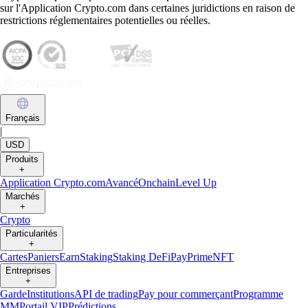
sur l'Application Crypto.com dans certaines juridictions en raison de
restrictions réglementaires potentielles ou réelles.
Français
|
USD
Produits
+
Application Crypto.com
Avancé
Onchain
Level Up
Marchés
+
Crypto
Particularités
+
Cartes
Paniers
Earn
Staking
Staking DeFi
Pay
Prime
NFT
Entreprises
+
Garde
Institutions
API de trading
Pay pour commerçant
Programme
MM
Portail VIP
Prédictions