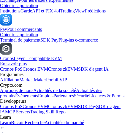
Exchange
Pour les traders expérimentés
Obtenir l'application
Institutions
Garde
API et FIX 4.4
TradingView
Prédictions
Pay
Pour commerçants
Obtenir l'application
Terminal de paiement
SDK Pay
Plug-ins e-commerce
Cronos
Layer 1 compatible EVM
En savoir plus
Cronos PoS
Cronos EVM
Cronos zkEVM
SDK d'agent IA
Programmes
Affiliation
Market Maker
Portail VIP
Crypto.com
À propos de nous
Actualités de la société
Actualités des
produits
Événements
Emplois
Partenaires
Sécurité
Licences & Permis
Développeurs
Cronos PoS
Cronos EVM
Cronos zkEVM
SDK Pay
SDK d'agent
IA
MCP Servers
Trading Skill Repo
Learn
Learn
Bitcoin
Recherche
Actualités du marché