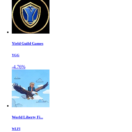
Yield Guild Games
YGG
-4.76%
World Liberty Fi...
WLFI