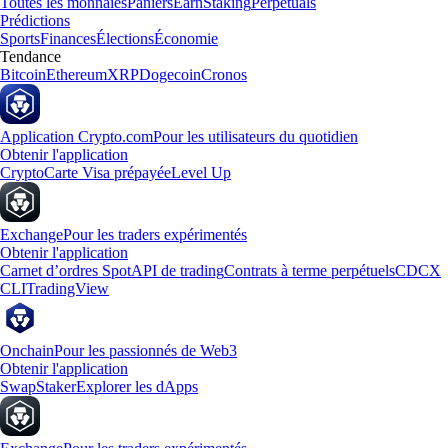
Toutes les monnaies
Paniers
Earn
Staking
Perpetuals
Prédictions
Sports
Finances
Élections
Économie
Tendance
Bitcoin
Ethereum
XRP
Dogecoin
Cronos
Application Crypto.com
Pour les utilisateurs du quotidien
Obtenir l'application
Crypto
Carte Visa prépayée
Level Up
Exchange
Pour les traders expérimentés
Obtenir l'application
Carnet d’ordres Spot
API de trading
Contrats à terme perpétuels
CDCX
CLI
TradingView
Onchain
Pour les passionnés de Web3
Obtenir l'application
Swap
Staker
Explorer les dApps