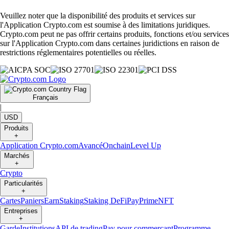
Veuillez noter que la disponibilité des produits et services sur
l'Application Crypto.com est soumise à des limitations juridiques.
Crypto.com peut ne pas offrir certains produits, fonctions et/ou services
sur l'Application Crypto.com dans certaines juridictions en raison de
restrictions réglementaires potentielles ou réelles.
Français
|
USD
Produits
+
Application Crypto.com
Avancé
Onchain
Level Up
Marchés
+
Crypto
Particularités
+
Cartes
Paniers
Earn
Staking
Staking DeFi
Pay
Prime
NFT
Entreprises
+
Garde
Institutions
API de trading
Pay pour commerçant
Programme