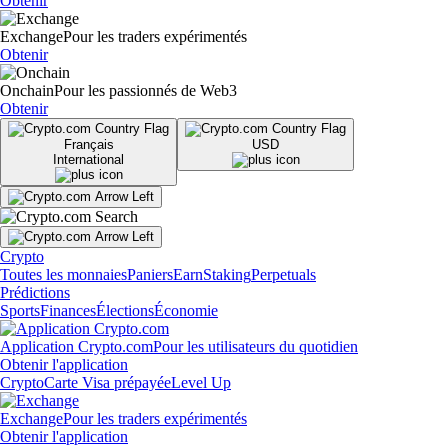
Obtenir
Exchange
Pour les traders expérimentés
Obtenir
Onchain
Pour les passionnés de Web3
Obtenir
Français
USD
International
Crypto
Toutes les monnaies
Paniers
Earn
Staking
Perpetuals
Prédictions
Sports
Finances
Élections
Économie
Application Crypto.com
Pour les utilisateurs du quotidien
Obtenir l'application
Crypto
Carte Visa prépayée
Level Up
Exchange
Pour les traders expérimentés
Obtenir l'application