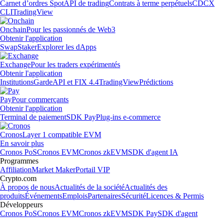
Carnet d’ordres Spot
API de trading
Contrats à terme perpétuels
CDCX
CLI
TradingView
Onchain
Pour les passionnés de Web3
Obtenir l'application
Swap
Staker
Explorer les dApps
Exchange
Pour les traders expérimentés
Obtenir l'application
Institutions
Garde
API et FIX 4.4
TradingView
Prédictions
Pay
Pour commerçants
Obtenir l'application
Terminal de paiement
SDK Pay
Plug-ins e-commerce
Cronos
Layer 1 compatible EVM
En savoir plus
Cronos PoS
Cronos EVM
Cronos zkEVM
SDK d'agent IA
Programmes
Affiliation
Market Maker
Portail VIP
Crypto.com
À propos de nous
Actualités de la société
Actualités des
produits
Événements
Emplois
Partenaires
Sécurité
Licences & Permis
Développeurs
Cronos PoS
Cronos EVM
Cronos zkEVM
SDK Pay
SDK d'agent