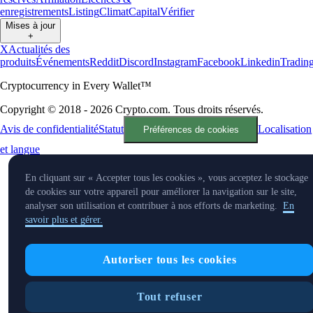
enregistrements
Listing
Climat
Capital
Vérifier
Mises à jour
+
X
Actualités des
produits
Événements
Reddit
Discord
Instagram
Facebook
Linkedin
Tradin
Cryptocurrency in Every Wallet™
Copyright © 2018 - 2026 Crypto.com. Tous droits réservés.
Avis de confidentialité
Statut
Localisation
Préférences de cookies
et langue
En cliquant sur « Accepter tous les cookies », vous acceptez le stockage
de cookies sur votre appareil pour améliorer la navigation sur le site,
analyser son utilisation et contribuer à nos efforts de marketing.
En
savoir plus et gérer.
Autoriser tous les cookies
Tout refuser