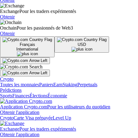
Obtenir
Exchange
Pour les traders expérimentés
Obtenir
Onchain
Pour les passionnés de Web3
Obtenir
Français
USD
International
Crypto
Toutes les monnaies
Paniers
Earn
Staking
Perpetuals
Prédictions
Sports
Finances
Élections
Économie
Application Crypto.com
Pour les utilisateurs du quotidien
Obtenir l'application
Crypto
Carte Visa prépayée
Level Up
Exchange
Pour les traders expérimentés
Obtenir l'application