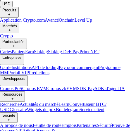
USD
Produits
+
Application Crypto.com
Avancé
Onchain
Level Up
Marchés
+
Crypto
Particularités
+
Cartes
Paniers
Earn
Staking
Staking DeFi
Pay
Prime
NFT
Entreprises
+
Garde
Institutions
API de trading
Pay pour commerçant
Programme
MM
Portail VIP
Prédictions
Développeurs
+
Cronos PoS
Cronos EVM
Cronos zkEVM
SDK Pay
SDK d'agent IA
Ressources
+
Recherche
Actualités du marché
Learn
Convertisseur BTC/
USD
Glossaire
Widgets de prix
Bot telegram
Service client
Société
+
À propos de nous
Feuille de route
Emplois
Partenaires
Sécurité
Preuve de
réserves
Affiliation
Licences &