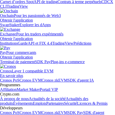
Carnet d’ordres Spot
API de trading
Contrats à terme perpétuels
CDCX
CLI
TradingView
Onchain
Pour les passionnés de Web3
Obtenir l'application
Swap
Staker
Explorer les dApps
Exchange
Pour les traders expérimentés
Obtenir l'application
Institutions
Garde
API et FIX 4.4
TradingView
Prédictions
Pay
Pour commerçants
Obtenir l'application
Terminal de paiement
SDK Pay
Plug-ins e-commerce
Cronos
Layer 1 compatible EVM
En savoir plus
Cronos PoS
Cronos EVM
Cronos zkEVM
SDK d'agent IA
Programmes
Affiliation
Market Maker
Portail VIP
Crypto.com
À propos de nous
Actualités de la société
Actualités des
produits
Événements
Emplois
Partenaires
Sécurité
Licences & Permis
Développeurs
Cronos PoS
Cronos EVM
Cronos zkEVM
SDK Pay
SDK d'agent