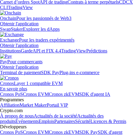
Carnet d’ordres Spot
API de trading
Contrats à terme perpétuels
CDCX
CLI
TradingView
Onchain
Pour les passionnés de Web3
Obtenir l'application
Swap
Staker
Explorer les dApps
Exchange
Pour les traders expérimentés
Obtenir l'application
Institutions
Garde
API et FIX 4.4
TradingView
Prédictions
Pay
Pour commerçants
Obtenir l'application
Terminal de paiement
SDK Pay
Plug-ins e-commerce
Cronos
Layer 1 compatible EVM
En savoir plus
Cronos PoS
Cronos EVM
Cronos zkEVM
SDK d'agent IA
Programmes
Affiliation
Market Maker
Portail VIP
Crypto.com
À propos de nous
Actualités de la société
Actualités des
produits
Événements
Emplois
Partenaires
Sécurité
Licences & Permis
Développeurs
Cronos PoS
Cronos EVM
Cronos zkEVM
SDK Pay
SDK d'agent