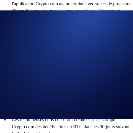
l'application Crypto.com ayant terminé avec succès le processus
d'identification et toutes les autres procédures d'inscription
spécifiées dans l'application Crypto.com avant la fin de la
période de la campagne.
Toutes les transactions effectuées par des pratiques de trading
jugées inappropriées selon l’appréciation exclusive de
Crypto.com, y compris, mais sans s’y limiter, les opérations
fictives (wash trades), les transactions trompeuses, l’auto-
négociation ou toute transaction présentant des caractéristiques
de manipulation de marché (transactions disqualifiées), ne seront
pas prises en compte dans le volume de transactions des
participants.
Crypto.com disqualifiera toute participation ne répondant pas
aux critères d’éligibilité, conformément à nos Conditions
générales.
Les récompenses en BTC seront créditées sur le compte
Crypto.com des bénéficiaires en BTC dans les 90 jours suivant