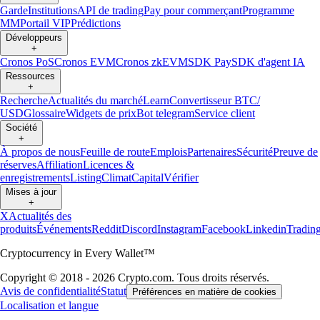
Garde
Institutions
API de trading
Pay pour commerçant
Programme
MM
Portail VIP
Prédictions
Développeurs
+
Cronos PoS
Cronos EVM
Cronos zkEVM
SDK Pay
SDK d'agent IA
Ressources
+
Recherche
Actualités du marché
Learn
Convertisseur BTC/
USD
Glossaire
Widgets de prix
Bot telegram
Service client
Société
+
À propos de nous
Feuille de route
Emplois
Partenaires
Sécurité
Preuve de
réserves
Affiliation
Licences &
enregistrements
Listing
Climat
Capital
Vérifier
Mises à jour
+
X
Actualités des
produits
Événements
Reddit
Discord
Instagram
Facebook
Linkedin
Tradin
Cryptocurrency in Every Wallet™
Copyright © 2018 - 2026 Crypto.com. Tous droits réservés.
Avis de confidentialité
Statut
Préférences en matière de cookies
Localisation et langue