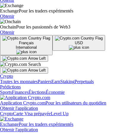
Obtenir
Exchange
Pour les traders expérimentés
Obtenir
Onchain
Pour les passionnés de Web3
Obtenir
Français
USD
International
Crypto
Toutes les monnaies
Paniers
Earn
Staking
Perpetuals
Prédictions
Sports
Finances
Élections
Économie
Application Crypto.com
Pour les utilisateurs du quotidien
Obtenir l'application
Crypto
Carte Visa prépayée
Level Up
Exchange
Pour les traders expérimentés
Obtenir l'application