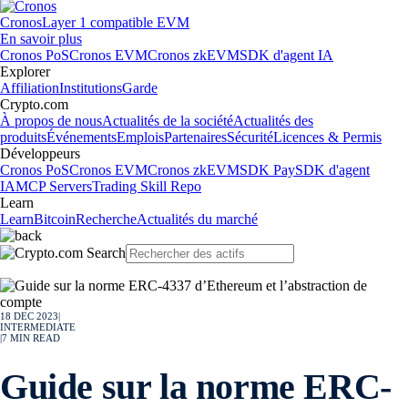
Cronos
Layer 1 compatible EVM
En savoir plus
Cronos PoS
Cronos EVM
Cronos zkEVM
SDK d'agent IA
Explorer
Affiliation
Institutions
Garde
Crypto.com
À propos de nous
Actualités de la société
Actualités des
produits
Événements
Emplois
Partenaires
Sécurité
Licences & Permis
Développeurs
Cronos PoS
Cronos EVM
Cronos zkEVM
SDK Pay
SDK d'agent
IA
MCP Servers
Trading Skill Repo
Learn
Learn
Bitcoin
Recherche
Actualités du marché
18 DEC 2023
|
INTERMEDIATE
|
7
MIN READ
Guide sur la norme ERC-