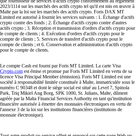
que fournisseur de services d'actifs crypto conformément au règlement
2023/1114 sur les marchés des actifs crypto tel qu'il est mis en œuvre à
Malte par la loi sur les marchés des actifs crypto. Foris DAX MT
Limited est autorisé à fournir les services suivants : 1. Échange d'actifs
crypto contre des fonds ; 2. Échange d'actifs crypto contre d'autres
actifs crypto ; 3. Réception et transmission d'ordres d'actifs crypto pour
le compte de clients ; 4. Exécution d'ordres d'actifs crypto pour le
compte de clients ; 5. Services de transfert d'actifs crypto pour le
compte de clients ; et 6. Conservation et administration d'actifs crypto
pour le compte de clients.
Le compte Cash est fourni par Foris MT Limited. La carte Visa
Crypto.com
est émise et promue par Foris MT Limited en vertu de sa
licence Visa Principal Member (émission). Foris MT Limited est une
société à responsabilité limitée constituée à Malte, immatriculée sous le
numéro C 90348 et dont le siège social est situé au Level 7, Spinola
Park, Triq Mikiel Ang Borg, SPK 1000, St. Julians, Malte, dûment
agréée par la Malta Financial Services Authority en tant qu'institution
financière autorisée à émettre des monnaies électroniques en vertu de
l'annexe 3 de la loi sur les institutions financières (institutions de
monnaie électronique).
Tout autre produit ou service offert et annoncé sur cette page Web ou