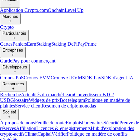
+
Application Crypto.com
Onchain
Level Up
Marchés
+
Crypto
Particularités
+
Cartes
Paniers
Earn
Staking
Staking DeFi
Pay
Prime
Entreprises
+
Garde
Pay pour commerçant
Développeurs
+
Cronos PoS
Cronos EVM
Cronos zkEVM
SDK Pay
SDK d'agent IA
Ressources
+
Recherche
Actualités du marché
Learn
Convertisseur BTC/
USD
Glossaire
Widgets de prix
Bot telegram
Politique en matière de
plaintes
Service client
Resumen de criptomonedas
Société
+
À propos de nous
Feuille de route
Emplois
Partenaires
Sécurité
Preuve de
réserves
Affiliation
Licences & enregistrements
Hub d'exploration des
crypto-actifs
Climat
Capital
Vérifier
Politique en matière de conflits
d’intérêts