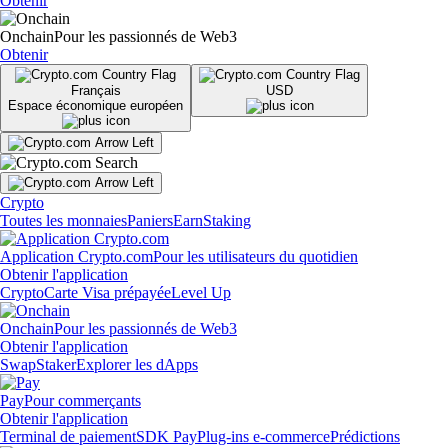
Obtenir
Onchain
Pour les passionnés de Web3
Obtenir
Français
USD
Espace économique européen
Crypto
Toutes les monnaies
Paniers
Earn
Staking
Application Crypto.com
Pour les utilisateurs du quotidien
Obtenir l'application
Crypto
Carte Visa prépayée
Level Up
Onchain
Pour les passionnés de Web3
Obtenir l'application
Swap
Staker
Explorer les dApps
Pay
Pour commerçants
Obtenir l'application
Terminal de paiement
SDK Pay
Plug-ins e-commerce
Prédictions