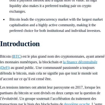
both a payment method and a digital store of value. Its high
liquidity also makes it a preferred trading pair on crypto
exchanges.
Bitcoin leads the cryptocurrency market with the largest market
capitalisation and a highly active community, making it the
preferred choice for both institutional and individual investors.
Introduction
Bitcoin (
BTC
) est le plus grand nom des cryptomonnaies, ayant amené
les monnaies numériques, la blockchain et
la finance décentralisée
(DeFi)
au grand public. Une communauté passionnée a toujours
défendu le bitcoin, mais cela ne signifie pas que tout le monde soit
d’accord sur ce qu’il est censé être.
Les tensions internes ont atteint leur paroxysme en 2017, lorsque les
partisans du bitcoin se sont divisés en deux camps sur la question de
l’évolutivité. Un groupe soutenait l’accélération du traitement des
transactions par le biais des blockchains de
deuxième ocuche
. L’autre