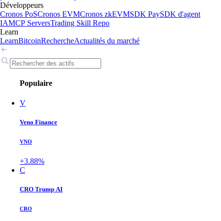
Développeurs
Cronos PoS
Cronos EVM
Cronos zkEVM
SDK Pay
SDK d'agent
IA
MCP Servers
Trading Skill Repo
Learn
Learn
Bitcoin
Recherche
Actualités du marché
Populaire
V
Veno Finance
VNO
+3.88%
C
CRO Trump AI
CRO