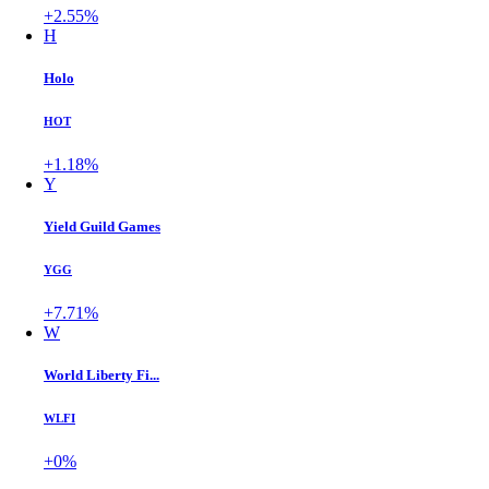
+2.55%
H
Holo
HOT
+1.18%
Y
Yield Guild Games
YGG
+7.71%
W
World Liberty Fi...
WLFI
+0%