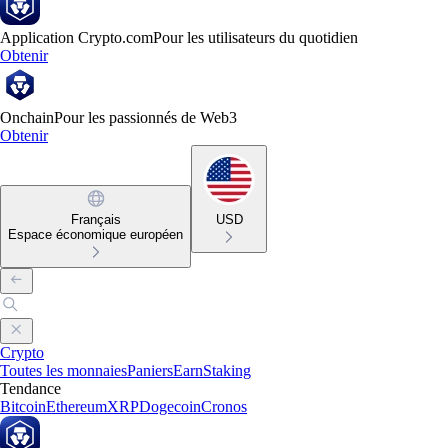
Application Crypto.com
Pour les utilisateurs du quotidien
Obtenir
Onchain
Pour les passionnés de Web3
Obtenir
Français
USD
Espace économique européen
Crypto
Toutes les monnaies
Paniers
Earn
Staking
Tendance
Bitcoin
Ethereum
XRP
Dogecoin
Cronos