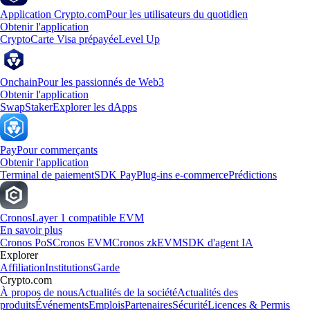
Application Crypto.com
Pour les utilisateurs du quotidien
Obtenir l'application
Crypto
Carte Visa prépayée
Level Up
Onchain
Pour les passionnés de Web3
Obtenir l'application
Swap
Staker
Explorer les dApps
Pay
Pour commerçants
Obtenir l'application
Terminal de paiement
SDK Pay
Plug-ins e-commerce
Prédictions
Cronos
Layer 1 compatible EVM
En savoir plus
Cronos PoS
Cronos EVM
Cronos zkEVM
SDK d'agent IA
Explorer
Affiliation
Institutions
Garde
Crypto.com
À propos de nous
Actualités de la société
Actualités des
produits
Événements
Emplois
Partenaires
Sécurité
Licences & Permis