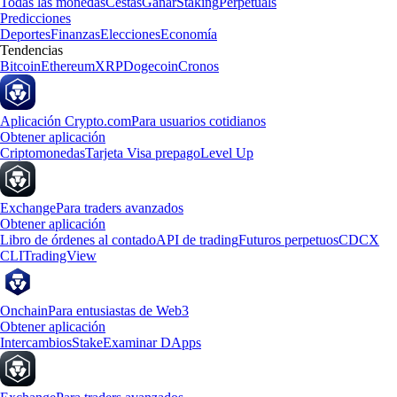
Todas las monedas
Cestas
Ganar
Staking
Perpetuals
Predicciones
Deportes
Finanzas
Elecciones
Economía
Tendencias
Bitcoin
Ethereum
XRP
Dogecoin
Cronos
Aplicación Crypto.com
Para usuarios cotidianos
Obtener aplicación
Criptomonedas
Tarjeta Visa prepago
Level Up
Exchange
Para traders avanzados
Obtener aplicación
Libro de órdenes al contado
API de trading
Futuros perpetuos
CDCX
CLI
TradingView
Onchain
Para entusiastas de Web3
Obtener aplicación
Intercambios
Stake
Examinar DApps