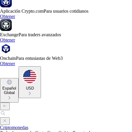
Aplicación Crypto.com
Para usuarios cotidianos
Obtener
Exchange
Para traders avanzados
Obtener
Onchain
Para entusiastas de Web3
Obtener
Español
USD
Global
Criptomonedas