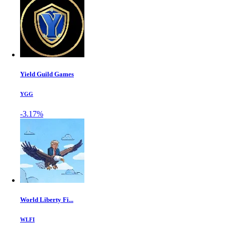
Yield Guild Games
YGG
-3.17%
World Liberty Fi...
WLFI