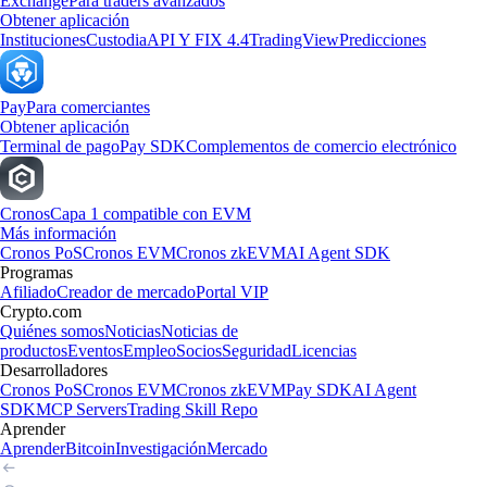
Exchange
Para traders avanzados
Obtener aplicación
Instituciones
Custodia
API Y FIX 4.4
TradingView
Predicciones
Pay
Para comerciantes
Obtener aplicación
Terminal de pago
Pay SDK
Complementos de comercio electrónico
Cronos
Capa 1 compatible con EVM
Más información
Cronos PoS
Cronos EVM
Cronos zkEVM
AI Agent SDK
Programas
Afiliado
Creador de mercado
Portal VIP
Crypto.com
Quiénes somos
Noticias
Noticias de
productos
Eventos
Empleo
Socios
Seguridad
Licencias
Desarrolladores
Cronos PoS
Cronos EVM
Cronos zkEVM
Pay SDK
AI Agent
SDK
MCP Servers
Trading Skill Repo
Aprender
Aprender
Bitcoin
Investigación
Mercado