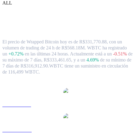
ALL
Tipo de cambio y datos del mercado de
Wrapped Bitcoin ( WBTC ) a BRL
El precio de Wrapped Bitcoin hoy es de R$331,770.88, con un
volumen de trading de 24 h de R$568.18M. WBTC ha registrado
un
+0.72%
en las últimas 24 horas.
Actualmente está a un
-0.51%
de
su máximo de 7 días, R$333,461.65,
y a un
4.69%
de su mínimo de
7 días de R$316,912.90.
WBTC tiene un suministro en circulación
de 116,499 WBTC.
Pares de conversión de Wrapped Bitcoin populares
WBTC a USD
WBTC a AUD