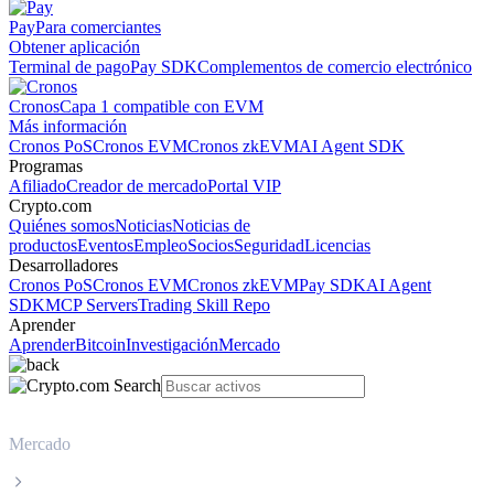
Pay
Para comerciantes
Obtener aplicación
Terminal de pago
Pay SDK
Complementos de comercio electrónico
Cronos
Capa 1 compatible con EVM
Más información
Cronos PoS
Cronos EVM
Cronos zkEVM
AI Agent SDK
Programas
Afiliado
Creador de mercado
Portal VIP
Crypto.com
Quiénes somos
Noticias
Noticias de
productos
Eventos
Empleo
Socios
Seguridad
Licencias
Desarrolladores
Cronos PoS
Cronos EVM
Cronos zkEVM
Pay SDK
AI Agent
SDK
MCP Servers
Trading Skill Repo
Aprender
Aprender
Bitcoin
Investigación
Mercado
Mercado