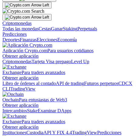
Criptomonedas
Todas las monedas
Cestas
Ganar
Staking
Perpetuals
Predicciones
Deportes
Finanzas
Elecciones
Economía
Aplicación Crypto.com
Para usuarios cotidianos
Obtener aplicación
Criptomonedas
Tarjeta Visa prepago
Level Up
Exchange
Para traders avanzados
Obtener aplicación
Libro de órdenes al contado
API de trading
Futuros perpetuos
CDCX
CLI
TradingView
Onchain
Para entusiastas de Web3
Obtener aplicación
Intercambios
Stake
Examinar DApps
Exchange
Para traders avanzados
Obtener aplicación
Instituciones
Custodia
API Y FIX 4.4
TradingView
Predicciones