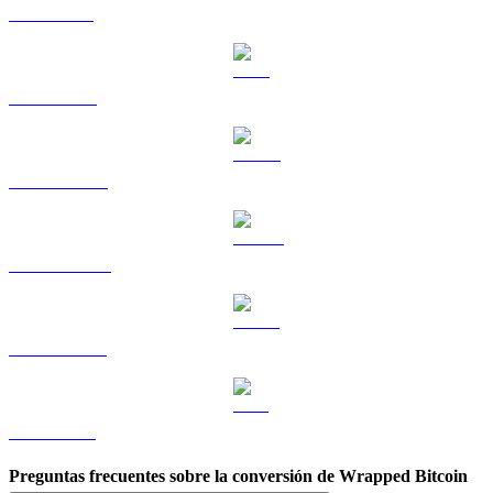
SOL a BRL
TRX a BRL
HYPE a BRL
DOGE a BRL
USDS a BRL
LEO a BRL
Preguntas frecuentes sobre la conversión de Wrapped Bitcoin