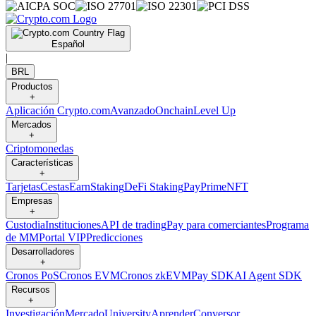
Español
|
BRL
Productos
+
Aplicación Crypto.com
Avanzado
Onchain
Level Up
Mercados
+
Criptomonedas
Características
+
Tarjetas
Cestas
Earn
Staking
DeFi Staking
Pay
Prime
NFT
Empresas
+
Custodia
Instituciones
API de trading
Pay para comerciantes
Programa
de MM
Portal VIP
Predicciones
Desarrolladores
+
Cronos PoS
Cronos EVM
Cronos zkEVM
Pay SDK
AI Agent SDK
Recursos
+
Investigación
Mercado
University
Aprender
Conversor