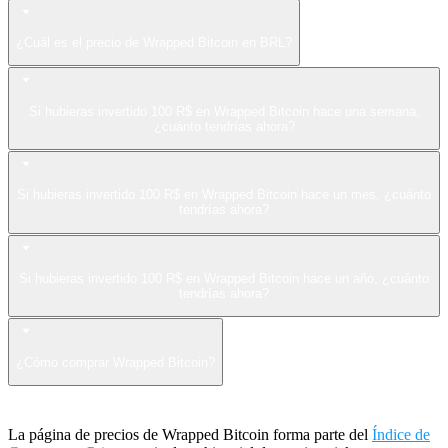
¿Cuál es el precio de Wrapped Bitcoin en BRL?
Si hubieras invertido 100 R$ en Wrapped Bitcoin hace una semana,
¿cuánto tendrías ahora?
Si hubieras invertido 100 R$ en Wrapped Bitcoin hace un mes, ¿cuánto
tendrías ahora?
Si hubieras invertido 100 R$ en Wrapped Bitcoin hace un año, ¿cuánto
tendrías ahora?
¿Cómo comprar Wrapped Bitcoin?
La página de precios de Wrapped Bitcoin forma parte del
Índice de