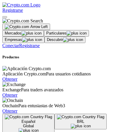
Registrarse
Mercados
Particulares
Empresas
Descubrir
Conectar
Registrarse
Productos
Aplicación Crypto.com
Para usuarios cotidianos
Obtener
Exchange
Para traders avanzados
Obtener
Onchain
Para entusiastas de Web3
Obtener
Español
BRL
Global