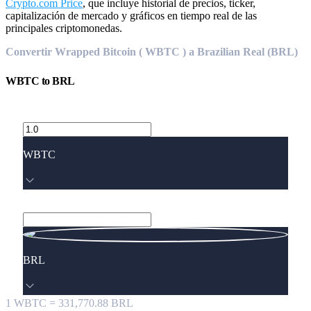
Crypto.com Price
, que incluye historial de precios, ticker,
capitalización de mercado y gráficos en tiempo real de las
principales criptomonedas.
Convertir Wrapped Bitcoin ( WBTC ) a Brazilian Real (BRL)
WBTC
to
BRL
WBTC
BRL
1
WBTC
=
331,770.88
BRL