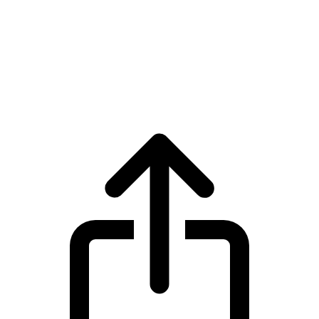
Wrapped Bitcoin
Precio en tiempo real de Wrapped
Bitcoin WBTC