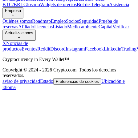
BTC/BRL
Glosario
Widgets de precios
Bot de Telegram
Asistencia
Empresa
+
Quiénes somos
Roadmap
Empleo
Socios
Seguridad
Prueba de
reservas
Afiliado
Licencias
Listado
Medio ambiente
Capital
Verificar
Actualizaciones
+
X
Noticias de
productos
Eventos
Reddit
Discord
Instagram
Facebook
Linkedin
Trading
Cryptocurrency in Every Wallet™
Copyright © 2024 - 2026 Crypto.com. Todos los derechos
reservados.
aviso de privacidad
Estado
Ubicación e
Preferencias de cookies
idioma