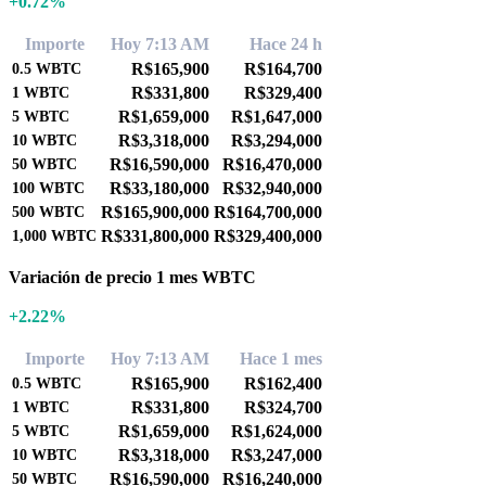
+0.72%
Importe
Hoy 7:13 AM
Hace 24 h
R$165,900
R$164,700
0.5
WBTC
R$331,800
R$329,400
1
WBTC
R$1,659,000
R$1,647,000
5
WBTC
R$3,318,000
R$3,294,000
10
WBTC
R$16,590,000
R$16,470,000
50
WBTC
R$33,180,000
R$32,940,000
100
WBTC
R$165,900,000
R$164,700,000
500
WBTC
R$331,800,000
R$329,400,000
1,000
WBTC
Variación de precio 1 mes WBTC
+2.22%
Importe
Hoy 7:13 AM
Hace 1 mes
R$165,900
R$162,400
0.5
WBTC
R$331,800
R$324,700
1
WBTC
R$1,659,000
R$1,624,000
5
WBTC
R$3,318,000
R$3,247,000
10
WBTC
R$16,590,000
R$16,240,000
50
WBTC