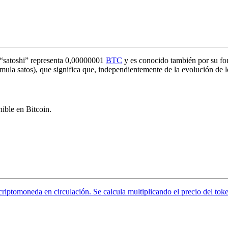
 “satoshi” representa 0,00000001
BTC
y es conocido también por su for
la satos), que significa que, independientemente de la evolución de lo
ible en Bitcoin.
 criptomoneda en circulación. Se calcula multiplicando el precio del tok