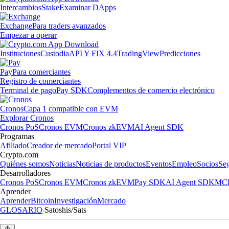
Intercambios
Stake
Examinar DApps
Exchange
Para traders avanzados
Empezar a operar
Instituciones
Custodia
API Y FIX 4.4
TradingView
Predicciones
Pay
Para comerciantes
Registro de comerciantes
Terminal de pago
Pay SDK
Complementos de comercio electrónico
Cronos
Capa 1 compatible con EVM
Explorar Cronos
Cronos PoS
Cronos EVM
Cronos zkEVM
AI Agent SDK
Programas
Afiliado
Creador de mercado
Portal VIP
Crypto.com
Quiénes somos
Noticias
Noticias de productos
Eventos
Empleo
Socios
Se
Desarrolladores
Cronos PoS
Cronos EVM
Cronos zkEVM
Pay SDK
AI Agent SDK
MCP
Aprender
Aprender
Bitcoin
Investigación
Mercado
GLOSARIO
Satoshis/Sats