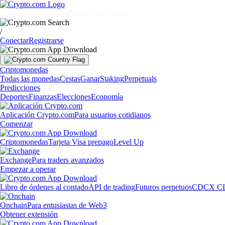
Mercados
Particulares
Empresas
Descubrir
/
Conectar
Registrarse
Criptomonedas
Todas las monedas
Cestas
Ganar
Staking
Perpetuals
Predicciones
Deportes
Finanzas
Elecciones
Economía
Aplicación Crypto.com
Para usuarios cotidianos
Comenzar
Criptomonedas
Tarjeta Visa prepago
Level Up
Exchange
Para traders avanzados
Empezar a operar
Libro de órdenes al contado
API de trading
Futuros perpetuos
CDCX C
Onchain
Para entusiastas de Web3
Obtener extensión