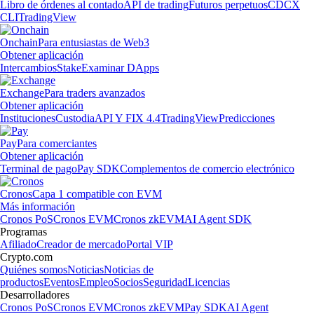
Libro de órdenes al contado
API de trading
Futuros perpetuos
CDCX
CLI
TradingView
Onchain
Para entusiastas de Web3
Obtener aplicación
Intercambios
Stake
Examinar DApps
Exchange
Para traders avanzados
Obtener aplicación
Instituciones
Custodia
API Y FIX 4.4
TradingView
Predicciones
Pay
Para comerciantes
Obtener aplicación
Terminal de pago
Pay SDK
Complementos de comercio electrónico
Cronos
Capa 1 compatible con EVM
Más información
Cronos PoS
Cronos EVM
Cronos zkEVM
AI Agent SDK
Programas
Afiliado
Creador de mercado
Portal VIP
Crypto.com
Quiénes somos
Noticias
Noticias de
productos
Eventos
Empleo
Socios
Seguridad
Licencias
Desarrolladores
Cronos PoS
Cronos EVM
Cronos zkEVM
Pay SDK
AI Agent