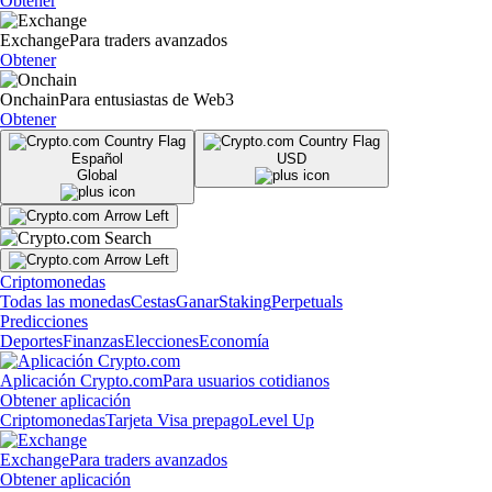
Obtener
Exchange
Para traders avanzados
Obtener
Onchain
Para entusiastas de Web3
Obtener
Español
USD
Global
Criptomonedas
Todas las monedas
Cestas
Ganar
Staking
Perpetuals
Predicciones
Deportes
Finanzas
Elecciones
Economía
Aplicación Crypto.com
Para usuarios cotidianos
Obtener aplicación
Criptomonedas
Tarjeta Visa prepago
Level Up
Exchange
Para traders avanzados
Obtener aplicación