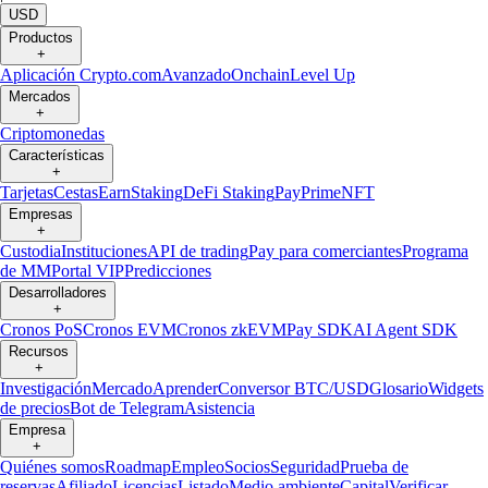
USD
Productos
+
Aplicación Crypto.com
Avanzado
Onchain
Level Up
Mercados
+
Criptomonedas
Características
+
Tarjetas
Cestas
Earn
Staking
DeFi Staking
Pay
Prime
NFT
Empresas
+
Custodia
Instituciones
API de trading
Pay para comerciantes
Programa
de MM
Portal VIP
Predicciones
Desarrolladores
+
Cronos PoS
Cronos EVM
Cronos zkEVM
Pay SDK
AI Agent SDK
Recursos
+
Investigación
Mercado
Aprender
Conversor BTC/USD
Glosario
Widgets
de precios
Bot de Telegram
Asistencia
Empresa
+
Quiénes somos
Roadmap
Empleo
Socios
Seguridad
Prueba de
reservas
Afiliado
Licencias
Listado
Medio ambiente
Capital
Verificar