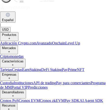
Español
|
USD
Productos
+
Aplicación Crypto.com
Avanzado
Onchain
Level Up
Mercados
+
Criptomonedas
Características
+
Tarjetas
Cestas
Earn
Staking
DeFi Staking
Pay
Prime
NFT
Empresas
+
Custodia
Instituciones
API de trading
Pay para comerciantes
Programa
de MM
Portal VIP
Predicciones
Desarrolladores
+
Cronos PoS
Cronos EVM
Cronos zkEVM
Pay SDK
AI Agent SDK
Recursos
+