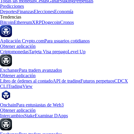
Todas las monedas
Cestas
Ganar
Staking
Perpetuals
Predicciones
Deportes
Finanzas
Elecciones
Economía
Tendencias
Bitcoin
Ethereum
XRP
Dogecoin
Cronos
Aplicación Crypto.com
Para usuarios cotidianos
Obtener aplicación
Criptomonedas
Tarjeta Visa prepago
Level Up
Exchange
Para traders avanzados
Obtener aplicación
Libro de órdenes al contado
API de trading
Futuros perpetuos
CDCX
CLI
TradingView
Onchain
Para entusiastas de Web3
Obtener aplicación
Intercambios
Stake
Examinar DApps