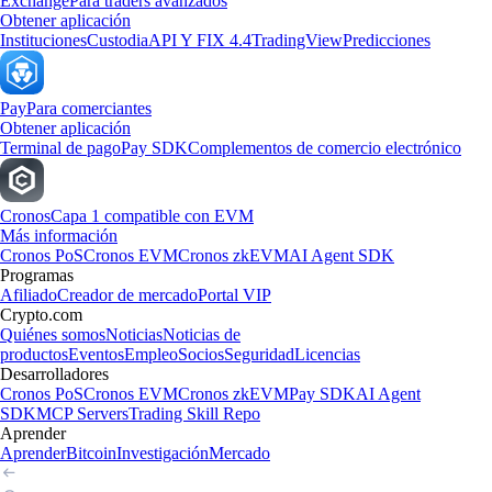
Exchange
Para traders avanzados
Obtener aplicación
Instituciones
Custodia
API Y FIX 4.4
TradingView
Predicciones
Pay
Para comerciantes
Obtener aplicación
Terminal de pago
Pay SDK
Complementos de comercio electrónico
Cronos
Capa 1 compatible con EVM
Más información
Cronos PoS
Cronos EVM
Cronos zkEVM
AI Agent SDK
Programas
Afiliado
Creador de mercado
Portal VIP
Crypto.com
Quiénes somos
Noticias
Noticias de
productos
Eventos
Empleo
Socios
Seguridad
Licencias
Desarrolladores
Cronos PoS
Cronos EVM
Cronos zkEVM
Pay SDK
AI Agent
SDK
MCP Servers
Trading Skill Repo
Aprender
Aprender
Bitcoin
Investigación
Mercado