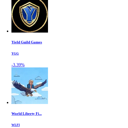
Yield Guild Games
YGG
-3.39%
World Liberty Fi...
WLFI