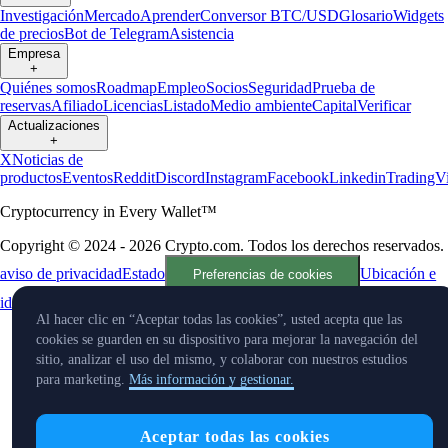
Investigación
Mercado
Aprender
Conversor BTC/USD
Glosario
Widgets
de precios
Bot de Telegram
Asistencia
Empresa
+
Quiénes somos
Roadmap
Empleo
Socios
Seguridad
Prueba de
reservas
Afiliado
Licencias
Listado
Medio ambiente
Capital
Verificar
Actualizaciones
+
X
Noticias de
productos
Eventos
Reddit
Discord
Instagram
Facebook
Linkedin
TradingV
Cryptocurrency in Every Wallet™
Copyright © 2024 - 2026 Crypto.com. Todos los derechos reservados.
aviso de privacidad
Estado
Ubicación e
Preferencias de cookies
idioma
Al hacer clic en “Aceptar todas las cookies”, usted acepta que las
cookies se guarden en su dispositivo para mejorar la navegación del
sitio, analizar el uso del mismo, y colaborar con nuestros estudios
para marketing.
Más información y gestionar.
Aceptar todas las cookies