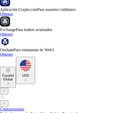
Aplicación Crypto.com
Para usuarios cotidianos
Obtener
Exchange
Para traders avanzados
Obtener
Onchain
Para entusiastas de Web3
Obtener
Español
USD
Global
Criptomonedas