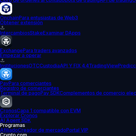
Libro de órdenes al contado
Bots de trading
API de trading
O
Onchain
Para entusiastas de Web3
Obtener extensión
Intercambios
Stake
Examinar DApps
Exchange
Para traders avanzados
Empezar a operar
Instituciones
OTC
Custodia
API Y FIX 4.4
TradingView
Predicc
Pay
Para comerciantes
Registro de comerciantes
Terminal de pago
Pay SDK
Complementos de comercio elec
Cronos
Capa 1 compatible con EVM
Explorar Cronos
AI Agent SDK
Programas
Afiliado
Creador de mercado
Portal VIP
Crypto.com