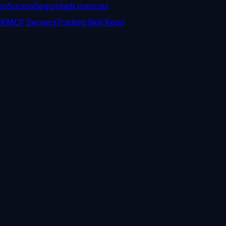
eo
Socios
Seguridad
Licencias
DK
MCP Servers
Trading Skill Repo