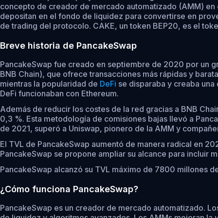
concepto de creador de mercado automatizado (AMM) en el q
depositan en el fondo de liquidez para convertirse en prov
de trading del protocolo. CAKE, un token BEP20, es el to
Breve historia de PancakeSwap
PancakeSwap fue creado en septiembre de 2020 por un grup
BNB Chain), que ofrece transacciones más rápidas y barat
mientras la popularidad de
DeFi
se disparaba y creaba una d
DeFi funcionaban con Ethereum.
Además de reducir los costes de la red gracias a BNB Chai
0,3 %. Esta metodología de comisiones bajas llevó a Panc
de 2021, superó a Uniswap, pionero de la AMM y compañero 
El TVL de PancakeSwap aumentó de manera radical en 2021 d
PancakeSwap se propone ampliar su alcance para incluir m
PancakeSwap alcanzó su TVL máximo de 7800 millones de d
¿Cómo funciona PancakeSwap?
PancakeSwap es un creador de mercado automatizado. Los 
de liquidez y algoritmos avanzados. Los AMMs mejoran la v