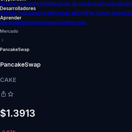
Quiénes somos
Noticias
Noticias de productos
Eventos
Empl
Desarrolladores
Cronos PoS
Cronos EVM
Cronos zkEVM
Pay SDK
AI Agent S
Aprender
Aprender
Bitcoin
Investigación
Mercado
Mercado
PancakeSwap
PancakeSwap
CAKE
$1.3913