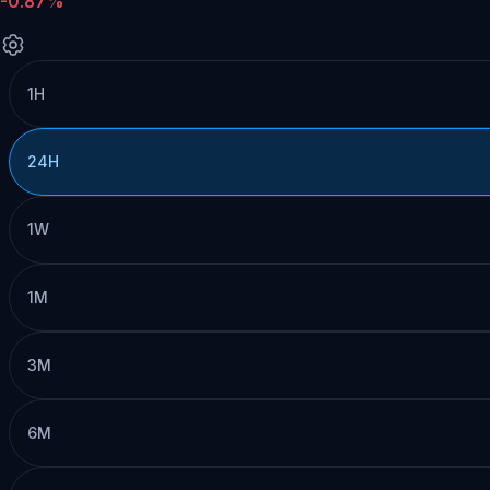
-0.87%
1H
24H
1W
1M
3M
6M