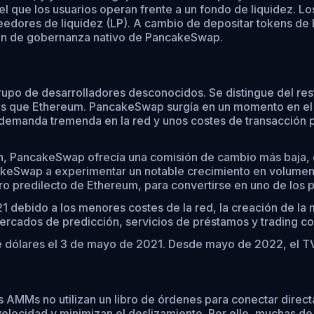
ue los usuarios operan frente a un fondo de liquidez. Los 
eedores de liquidez (LP). A cambio de depositar tokens de 
ken de gobernanza nativo de PancakeSwap.
o de desarrolladores desconocidos. Se distingue del rest
as que Ethereum. PancakeSwap surgía en un momento en el 
emanda tremenda en la red y unos costes de transacción pro
n, PancakeSwap ofrecía una comisión de cambio más baja, d
akeSwap a experimentar un notable crecimiento en volumen 
predilecto de Ethereum, para convertirse en uno de los pr
ebido a los menores costes de la red, la creación de la ma
ercados de predicción, servicios de préstamos y trading c
ólares el 3 de mayo de 2021. Desde mayo de 2022, el TVL 
AMMs no utilizan un libro de órdenes para conectar dire
elocidad y minimizan el deslizamiento. Por ello, muchas de