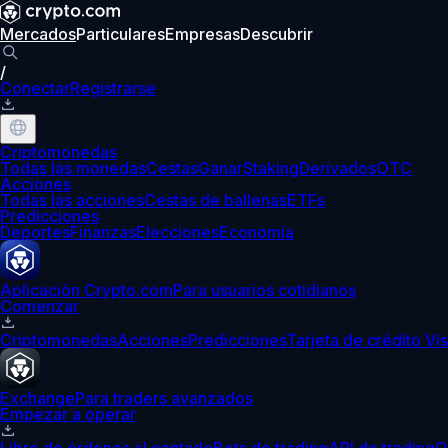
Mercados
Particulares
Empresas
Descubrir
/
Conectar
Registrarse
Criptomonedas
Todas las monedas
Cestas
Ganar
Staking
Derivados
OTC
Acciones
Todas las acciones
Cestas de ballenas
ETFs
Predicciones
Deportes
Finanzas
Elecciones
Economía
Aplicación Crypto.com
Para usuarios cotidianos
Comenzar
Criptomonedas
Acciones
Predicciones
Tarjeta de crédito Vi
Exchange
Para traders avanzados
Empezar a operar