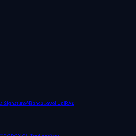
sa Signature®
Banca
Level Up
IRAs