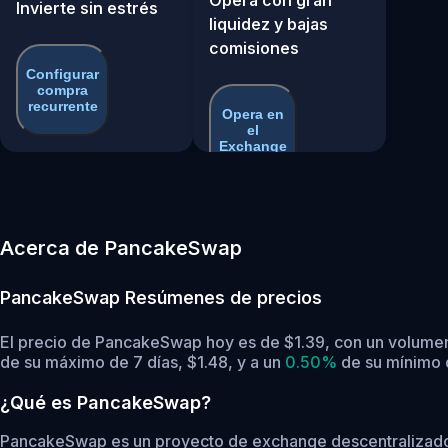
Invierte sin estrés
liquidez y bajas
comisiones
Configurar
compra
recurrente
Opera en
el
Exchange
Acerca de PancakeSwap
PancakeSwap
Resúmenes de precios
El precio de PancakeSwap hoy es de $1.39, con un volumen
de su máximo de 7 días, $1.48,
y a un
0.50%
de su mínimo d
¿Qué es PancakeSwap?
PancakeSwap es un proyecto de exchange descentralizado 