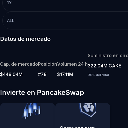
1Y
ALL
Datos de mercado
Suministro en cir
Cap. de mercado
Posición
Volumen 24 h
322.04M CAKE
$448.04M
#78
$17.11M
96% del total
Invierte en PancakeSwap
Opera con gran