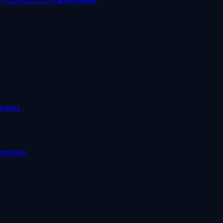
TC
CDCX CLI
TradingView
iones
trónico