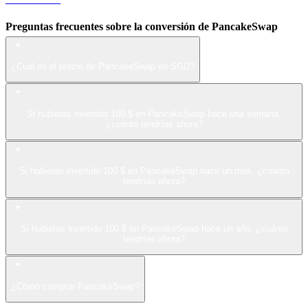
Preguntas frecuentes sobre la conversión de PancakeSwap
¿Cuál es el precio de PancakeSwap en SGD?
Si hubieras invertido 100 $ en PancakeSwap hace una semana,
¿cuánto tendrías ahora?
Si hubieras invertido 100 $ en PancakeSwap hace un mes, ¿cuánto
tendrías ahora?
Si hubieras invertido 100 $ en PancakeSwap hace un año, ¿cuánto
tendrías ahora?
¿Cómo comprar PancakeSwap?