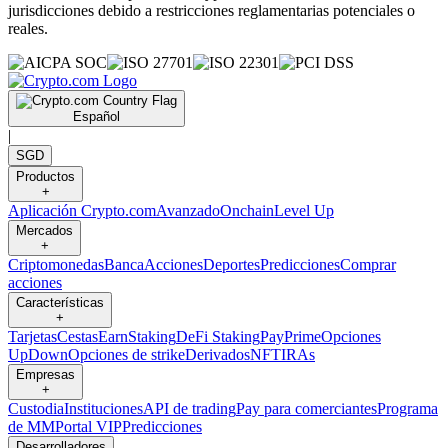
jurisdicciones debido a restricciones reglamentarias potenciales o
reales.
Español
|
SGD
Productos
+
Aplicación Crypto.com
Avanzado
Onchain
Level Up
Mercados
+
Criptomonedas
Banca
Acciones
Deportes
Predicciones
Comprar
acciones
Características
+
Tarjetas
Cestas
Earn
Staking
DeFi Staking
Pay
Prime
Opciones
UpDown
Opciones de strike
Derivados
NFT
IRAs
Empresas
+
Custodia
Instituciones
API de trading
Pay para comerciantes
Programa
de MM
Portal VIP
Predicciones
Desarrolladores