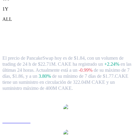
1Y
ALL
Tipo de cambio y datos del mercado de
PancakeSwap ( CAKE ) a SGD
El precio de PancakeSwap hoy es de $1.84, con un volumen de
trading de 24 h de $22.71M. CAKE ha registrado un
+2.24%
en las
últimas 24 horas.
Actualmente está a un
-0.99%
de su máximo de 7
días, $1.86,
y a un
3.80%
de su mínimo de 7 días de $1.77.
CAKE
tiene un suministro en circulación de 322.04M CAKE y un
suministro máximo de 400M CAKE.
Pares de conversión de PancakeSwap populares
CAKE a USD