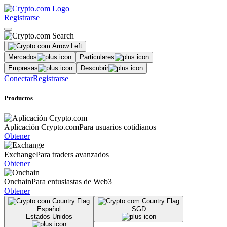
Registrarse
Mercados
Particulares
Empresas
Descubrir
Conectar
Registrarse
Productos
Aplicación Crypto.com
Para usuarios cotidianos
Obtener
Exchange
Para traders avanzados
Obtener
Onchain
Para entusiastas de Web3
Obtener
Español
SGD
Estados Unidos