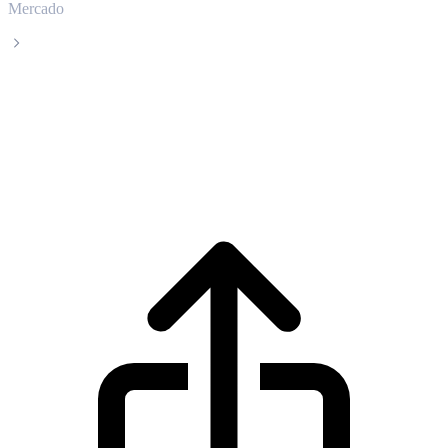
Mercado
PancakeSwap
Precio en tiempo real de PancakeSwap
CAKE