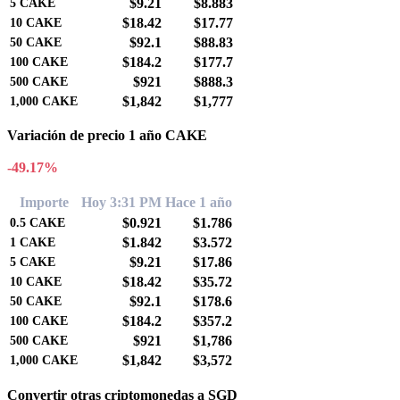
$9.21
$8.883
5
CAKE
$18.42
$17.77
10
CAKE
$92.1
$88.83
50
CAKE
$184.2
$177.7
100
CAKE
$921
$888.3
500
CAKE
$1,842
$1,777
1,000
CAKE
Variación de precio 1 año CAKE
-49.17%
Importe
Hoy 3:31 PM
Hace 1 año
$0.921
$1.786
0.5
CAKE
$1.842
$3.572
1
CAKE
$9.21
$17.86
5
CAKE
$18.42
$35.72
10
CAKE
$92.1
$178.6
50
CAKE
$184.2
$357.2
100
CAKE
$921
$1,786
500
CAKE
$1,842
$3,572
1,000
CAKE
Convertir otras criptomonedas a SGD