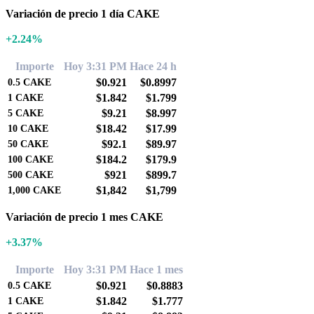
Variación de precio 1 día CAKE
+2.24%
Importe
Hoy 3:31 PM
Hace 24 h
$0.921
$0.8997
0.5
CAKE
$1.842
$1.799
1
CAKE
$9.21
$8.997
5
CAKE
$18.42
$17.99
10
CAKE
$92.1
$89.97
50
CAKE
$184.2
$179.9
100
CAKE
$921
$899.7
500
CAKE
$1,842
$1,799
1,000
CAKE
Variación de precio 1 mes CAKE
+3.37%
Importe
Hoy 3:31 PM
Hace 1 mes
$0.921
$0.8883
0.5
CAKE
$1.842
$1.777
1
CAKE