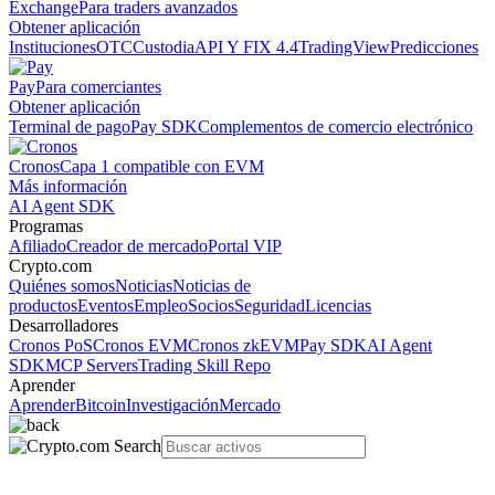
Exchange
Para traders avanzados
Obtener aplicación
Instituciones
OTC
Custodia
API Y FIX 4.4
TradingView
Predicciones
Pay
Para comerciantes
Obtener aplicación
Terminal de pago
Pay SDK
Complementos de comercio electrónico
Cronos
Capa 1 compatible con EVM
Más información
AI Agent SDK
Programas
Afiliado
Creador de mercado
Portal VIP
Crypto.com
Quiénes somos
Noticias
Noticias de
productos
Eventos
Empleo
Socios
Seguridad
Licencias
Desarrolladores
Cronos PoS
Cronos EVM
Cronos zkEVM
Pay SDK
AI Agent
SDK
MCP Servers
Trading Skill Repo
Aprender
Aprender
Bitcoin
Investigación
Mercado