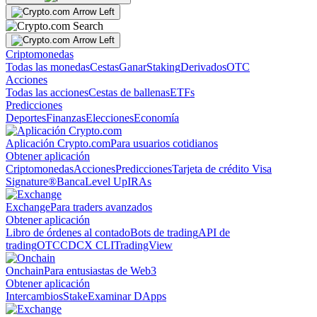
Criptomonedas
Todas las monedas
Cestas
Ganar
Staking
Derivados
OTC
Acciones
Todas las acciones
Cestas de ballenas
ETFs
Predicciones
Deportes
Finanzas
Elecciones
Economía
Aplicación Crypto.com
Para usuarios cotidianos
Obtener aplicación
Criptomonedas
Acciones
Predicciones
Tarjeta de crédito Visa
Signature®
Banca
Level Up
IRAs
Exchange
Para traders avanzados
Obtener aplicación
Libro de órdenes al contado
Bots de trading
API de
trading
OTC
CDCX CLI
TradingView
Onchain
Para entusiastas de Web3
Obtener aplicación
Intercambios
Stake
Examinar DApps