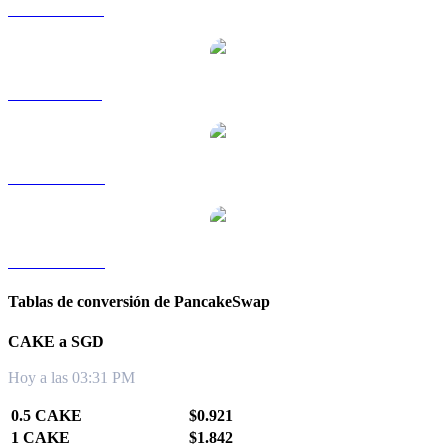
CAKE a HKD
CAKE a RUB
CAKE a TWD
CAKE a KRW
Tablas de conversión de PancakeSwap
CAKE a SGD
Hoy a las 03:31 PM
0.5 CAKE
$0.921
1 CAKE
$1.842