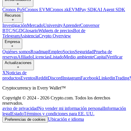
+
Cronos PoS
Cronos EVM
Cronos zkEVM
Pay SDK
AI Agent SDK
Recursos
+
Investigación
Mercado
University
Aprender
Conversor
BTC/SGD
Glosario
Widgets de precios
Bot de
Telegram
Asistencia
Crypto Overview
Empresa
+
Quiénes somos
Roadmap
Empleo
Socios
Seguridad
Prueba de
reservas
Afiliado
Licencias
Listado
Medio ambiente
Capital
Verificar
Actualizaciones
+
X
Noticias de
productos
Eventos
Reddit
Discord
Instagram
Facebook
Linkedin
Trading
Cryptocurrency in Every Wallet™
Copyright © 2024 - 2026 Crypto.com. Todos los derechos
reservados.
aviso de privacidad
No vender mi información personal
Información
legal
Estado
Términos y condiciones para EE. UU.
Ubicación e idioma
Preferencias de cookies