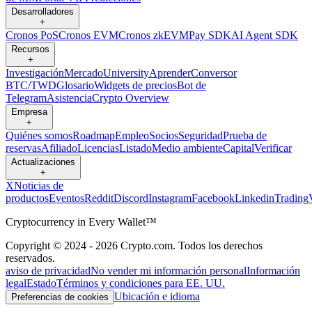
Desarrolladores
+
Cronos PoS
Cronos EVM
Cronos zkEVM
Pay SDK
AI Agent SDK
Recursos
+
Investigación
Mercado
University
Aprender
Conversor
BTC/TWD
Glosario
Widgets de precios
Bot de
Telegram
Asistencia
Crypto Overview
Empresa
+
Quiénes somos
Roadmap
Empleo
Socios
Seguridad
Prueba de
reservas
Afiliado
Licencias
Listado
Medio ambiente
Capital
Verificar
Actualizaciones
+
X
Noticias de
productos
Eventos
Reddit
Discord
Instagram
Facebook
Linkedin
Trading
Cryptocurrency in Every Wallet™
Copyright © 2024 - 2026 Crypto.com. Todos los derechos
reservados.
aviso de privacidad
No vender mi información personal
Información
legal
Estado
Términos y condiciones para EE. UU.
Ubicación e idioma
Preferencias de cookies