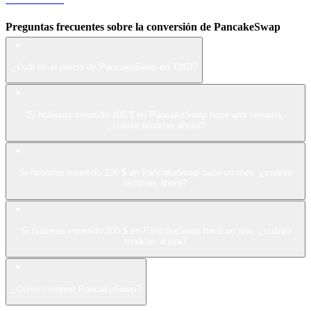
Preguntas frecuentes sobre la conversión de PancakeSwap
¿Cuál es el precio de PancakeSwap en TWD?
Si hubieras invertido 100 $ en PancakeSwap hace una semana,
¿cuánto tendrías ahora?
Si hubieras invertido 100 $ en PancakeSwap hace un mes, ¿cuánto
tendrías ahora?
Si hubieras invertido 100 $ en PancakeSwap hace un año, ¿cuánto
tendrías ahora?
¿Cómo comprar PancakeSwap?