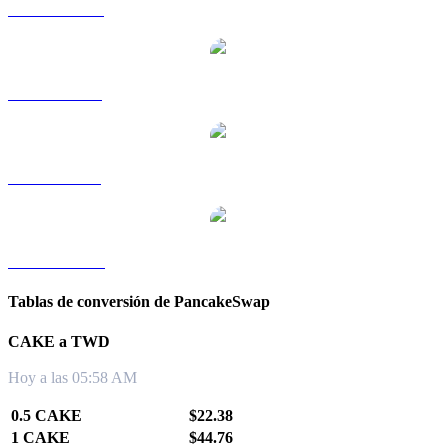
CAKE a HKD
CAKE a RUB
CAKE a SGD
CAKE a KRW
Tablas de conversión de PancakeSwap
CAKE a TWD
Hoy a las 05:58 AM
0.5 CAKE
$22.38
1 CAKE
$44.76