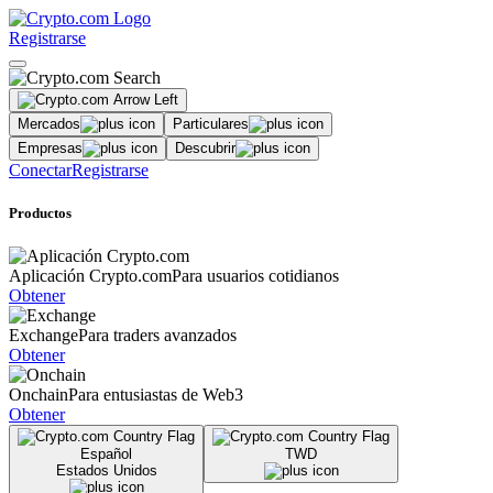
Registrarse
Mercados
Particulares
Empresas
Descubrir
Conectar
Registrarse
Productos
Aplicación Crypto.com
Para usuarios cotidianos
Obtener
Exchange
Para traders avanzados
Obtener
Onchain
Para entusiastas de Web3
Obtener
Español
TWD
Estados Unidos