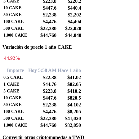
$223.8
$220.2
5
CAKE
$447.6
$440.4
10
CAKE
$2,238
$2,202
50
CAKE
$4,476
$4,404
100
CAKE
$22,380
$22,020
500
CAKE
$44,760
$44,040
1,000
CAKE
Variación de precio 1 año CAKE
-44.92%
Importe
Hoy 5:58 AM
Hace 1 año
$22.38
$41.02
0.5
CAKE
$44.76
$82.05
1
CAKE
$223.8
$410.2
5
CAKE
$447.6
$820.5
10
CAKE
$2,238
$4,102
50
CAKE
$4,476
$8,205
100
CAKE
$22,380
$41,020
500
CAKE
$44,760
$82,050
1,000
CAKE
Convertir otras criptomonedas a TWD