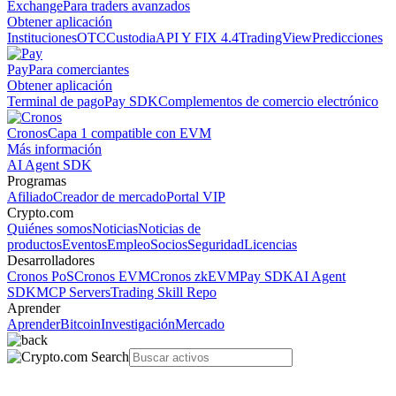
Exchange
Para traders avanzados
Obtener aplicación
Instituciones
OTC
Custodia
API Y FIX 4.4
TradingView
Predicciones
Pay
Para comerciantes
Obtener aplicación
Terminal de pago
Pay SDK
Complementos de comercio electrónico
Cronos
Capa 1 compatible con EVM
Más información
AI Agent SDK
Programas
Afiliado
Creador de mercado
Portal VIP
Crypto.com
Quiénes somos
Noticias
Noticias de
productos
Eventos
Empleo
Socios
Seguridad
Licencias
Desarrolladores
Cronos PoS
Cronos EVM
Cronos zkEVM
Pay SDK
AI Agent
SDK
MCP Servers
Trading Skill Repo
Aprender
Aprender
Bitcoin
Investigación
Mercado