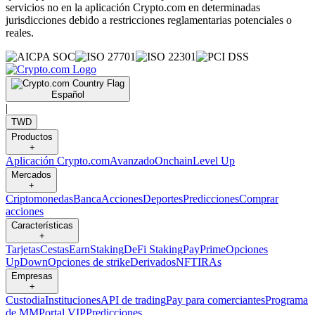
servicios no en la aplicación Crypto.com en determinadas
jurisdicciones debido a restricciones reglamentarias potenciales o
reales.
Español
|
TWD
Productos
+
Aplicación Crypto.com
Avanzado
Onchain
Level Up
Mercados
+
Criptomonedas
Banca
Acciones
Deportes
Predicciones
Comprar
acciones
Características
+
Tarjetas
Cestas
Earn
Staking
DeFi Staking
Pay
Prime
Opciones
UpDown
Opciones de strike
Derivados
NFT
IRAs
Empresas
+
Custodia
Instituciones
API de trading
Pay para comerciantes
Programa
de MM
Portal VIP
Predicciones