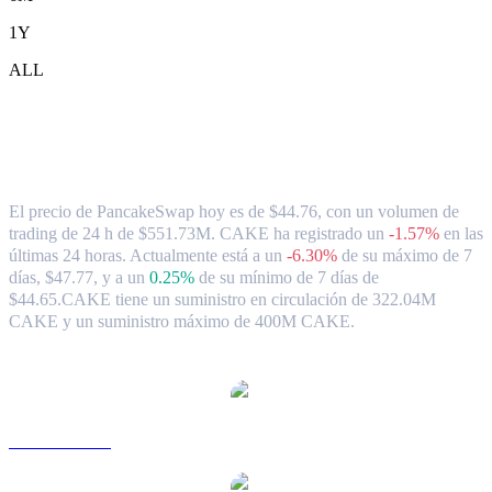
1Y
ALL
Tipo de cambio y datos del mercado de
PancakeSwap ( CAKE ) a TWD
El precio de PancakeSwap hoy es de $44.76, con un volumen de
trading de 24 h de $551.73M. CAKE ha registrado un
-1.57%
en las
últimas 24 horas.
Actualmente está a un
-6.30%
de su máximo de 7
días, $47.77,
y a un
0.25%
de su mínimo de 7 días de
$44.65.
CAKE tiene un suministro en circulación de 322.04M
CAKE y un suministro máximo de 400M CAKE.
Pares de conversión de PancakeSwap populares
CAKE a USD