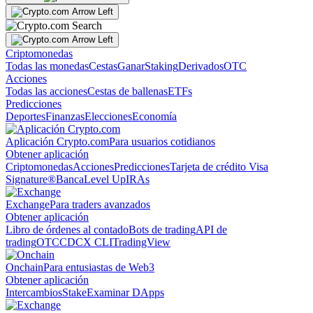
Criptomonedas
Todas las monedas
Cestas
Ganar
Staking
Derivados
OTC
Acciones
Todas las acciones
Cestas de ballenas
ETFs
Predicciones
Deportes
Finanzas
Elecciones
Economía
Aplicación Crypto.com
Para usuarios cotidianos
Obtener aplicación
Criptomonedas
Acciones
Predicciones
Tarjeta de crédito Visa
Signature®
Banca
Level Up
IRAs
Exchange
Para traders avanzados
Obtener aplicación
Libro de órdenes al contado
Bots de trading
API de
trading
OTC
CDCX CLI
TradingView
Onchain
Para entusiastas de Web3
Obtener aplicación
Intercambios
Stake
Examinar DApps