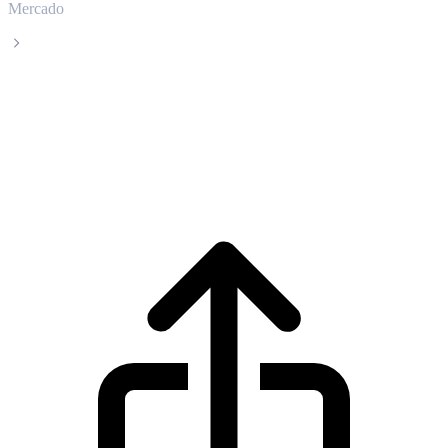
Mercado
PancakeSwap
Precio en tiempo real de PancakeSwap
CAKE