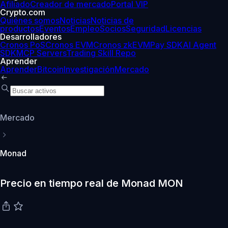
Afiliado
Creador de mercado
Portal VIP
Crypto.com
Quiénes somos
Noticias
Noticias de
productos
Eventos
Empleo
Socios
Seguridad
Licencias
Desarrolladores
Cronos PoS
Cronos EVM
Cronos zkEVM
Pay SDK
AI Agent
SDK
MCP Servers
Trading Skill Repo
Aprender
Aprender
Bitcoin
Investigación
Mercado
Mercado
Monad
Precio en tiempo real de Monad MON