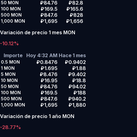
₽84.76
₽82.8
50
MON
₽169.5
₽165.6
100
MON
₽847.6
₽828
500
MON
₽1,695
₽1,656
1,000
MON
Variación de precio 1 mes MON
-10.12%
Importe
Hoy 4:32 AM
Hace 1 mes
₽0.8476
₽0.9402
0.5
MON
₽1.695
₽1.88
1
MON
₽8.476
₽9.402
5
MON
₽16.95
₽18.8
10
MON
₽84.76
₽94.02
50
MON
₽169.5
₽188
100
MON
₽847.6
₽940.2
500
MON
₽1,695
₽1,880
1,000
MON
Variación de precio 1 año MON
-28.77%