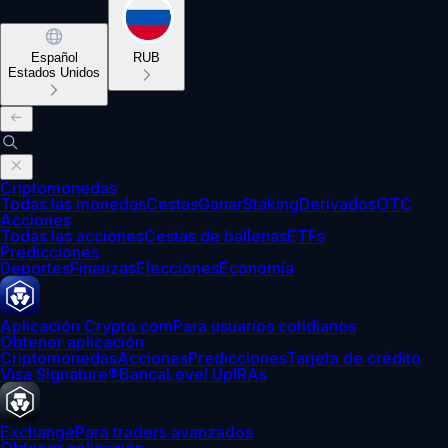
Español
RUB
Estados Unidos
Criptomonedas
Todas las monedas
Cestas
Ganar
Staking
Derivados
OTC
Acciones
Todas las acciones
Cestas de ballenas
ETFs
Predicciones
Deportes
Finanzas
Elecciones
Economía
Aplicación Crypto.com
Para usuarios cotidianos
Obtener aplicación
Criptomonedas
Acciones
Predicciones
Tarjeta de crédito
Visa Signature®
Banca
Level Up
IRAs
Exchange
Para traders avanzados