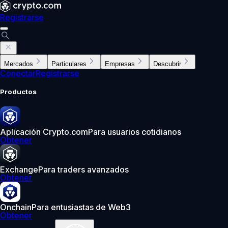
Registrarse
Mercados
Particulares
Empresas
Descubrir
Conectar
Registrarse
Productos
Aplicación Crypto.com
Para usuarios cotidianos
Obtener
Exchange
Para traders avanzados
Obtener
Onchain
Para entusiastas de Web3
Obtener