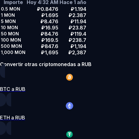
Importe
Hoy 4:32 AM
Hace 1 año
₽0.8476
₽1.194
0.5
MON
₽1.695
₽2.387
1
MON
₽8.476
₽11.94
5
MON
₽16.95
₽23.87
10
MON
₽84.76
₽119.4
50
MON
₽169.5
₽238.7
100
MON
₽847.6
₽1,194
500
MON
₽1,695
₽2,387
1,000
MON
Convertir otras criptomonedas a RUB
BTC a RUB
ETH a RUB