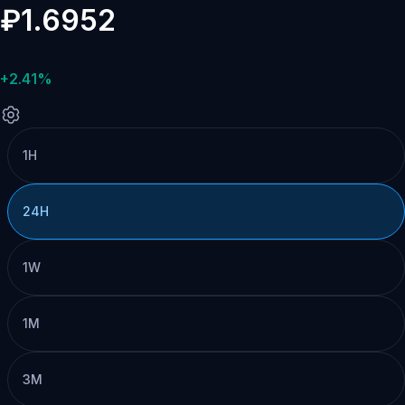
₽1.6952
+2.41%
1H
24H
1W
1M
3M