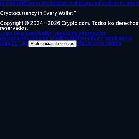
productos
Eventos
Reddit
Discord
Instagram
Facebook
Linked
Cryptocurrency in Every Wallet™
Copyright © 2024 - 2026 Crypto.com. Todos los derechos
reservados.
aviso de privacidad
No vender mi información
personal
Información legal
Estado
Términos y condiciones
para EE. UU.
Ubicación e idioma
Preferencias de cookies