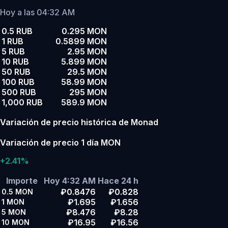
Hoy a las 04:32 AM
0.5 RUB
0.295 MON
1 RUB
0.5899 MON
5 RUB
2.95 MON
10 RUB
5.899 MON
50 RUB
29.5 MON
100 RUB
58.99 MON
500 RUB
295 MON
1,000 RUB
589.9 MON
Variación de precio histórica de Monad
Variación de precio 1 día MON
+2.41%
Importe
Hoy 4:32 AM
Hace 24 h
₽0.8476
₽0.828
0.5
MON
₽1.695
₽1.656
1
MON
₽8.476
₽8.28
5
MON
₽16.95
₽16.56
10
MON