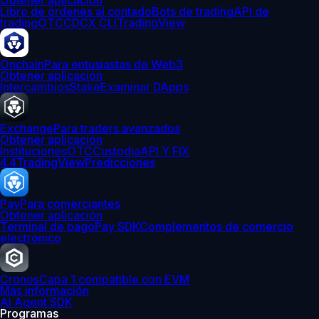
Obtener aplicación
Libro de órdenes al contado
Bots de trading
API de
trading
OTC
CDCX CLI
TradingView
Onchain
Para entusiastas de Web3
Obtener aplicación
Intercambios
Stake
Examinar DApps
Exchange
Para traders avanzados
Obtener aplicación
Instituciones
OTC
Custodia
API Y FIX
4.4
TradingView
Predicciones
Pay
Para comerciantes
Obtener aplicación
Terminal de pago
Pay SDK
Complementos de comercio
electrónico
Cronos
Capa 1 compatible con EVM
Más información
AI Agent SDK
Programas