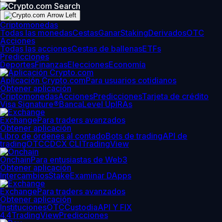
Criptomonedas
Todas las monedas
Cestas
Ganar
Staking
Derivados
OTC
Acciones
Todas las acciones
Cestas de ballenas
ETFs
Predicciones
Deportes
Finanzas
Elecciones
Economía
Aplicación Crypto.com
Para usuarios cotidianos
Obtener aplicación
Criptomonedas
Acciones
Predicciones
Tarjeta de crédito
Visa Signature®
Banca
Level Up
IRAs
Exchange
Para traders avanzados
Obtener aplicación
Libro de órdenes al contado
Bots de trading
API de
trading
OTC
CDCX CLI
TradingView
Onchain
Para entusiastas de Web3
Obtener aplicación
Intercambios
Stake
Examinar DApps
Exchange
Para traders avanzados
Obtener aplicación
Instituciones
OTC
Custodia
API Y FIX
4.4
TradingView
Predicciones