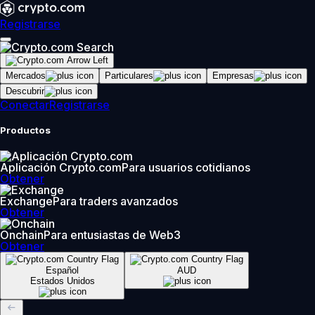
Registrarse
Mercados
Particulares
Empresas
Descubrir
Conectar
Registrarse
Productos
Aplicación Crypto.com
Para usuarios cotidianos
Obtener
Exchange
Para traders avanzados
Obtener
Onchain
Para entusiastas de Web3
Obtener
Español
AUD
Estados Unidos