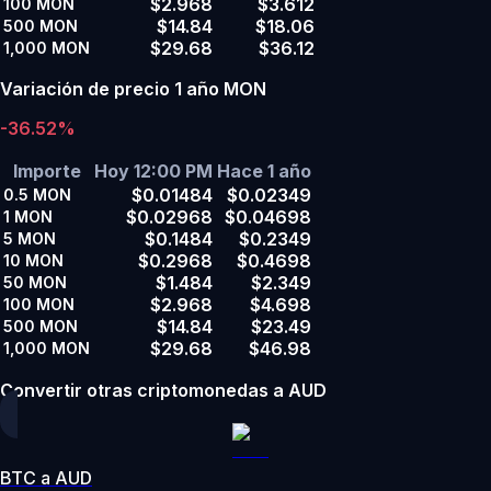
$2.968
$3.612
100
MON
$14.84
$18.06
500
MON
$29.68
$36.12
1,000
MON
Variación de precio 1 año MON
-36.52%
Importe
Hoy 12:00 PM
Hace 1 año
$0.01484
$0.02349
0.5
MON
$0.02968
$0.04698
1
MON
$0.1484
$0.2349
5
MON
$0.2968
$0.4698
10
MON
$1.484
$2.349
50
MON
$2.968
$4.698
100
MON
$14.84
$23.49
500
MON
$29.68
$46.98
1,000
MON
Convertir otras criptomonedas a AUD
BTC a AUD