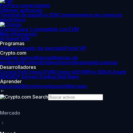
Pay
Para comerciantes
Obtener aplicación
Terminal de pago
Pay SDK
Complementos de comercio
electrónico
Cronos
Capa 1 compatible con EVM
Más información
AI Agent SDK
Programas
Afiliado
Creador de mercado
Portal VIP
Crypto.com
Quiénes somos
Noticias
Noticias de
productos
Eventos
Empleo
Socios
Seguridad
Licencias
Desarrolladores
Cronos PoS
Cronos EVM
Cronos zkEVM
Pay SDK
AI Agent
SDK
MCP Servers
Trading Skill Repo
Aprender
Aprender
Bitcoin
Investigación
Mercado
Mercado