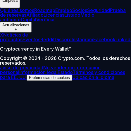
Empresa
+
Quiénes somos
Roadmap
Empleo
Socios
Seguridad
Prueba
de reservas
Afiliado
Licencias
Listado
Medio
ambiente
Capital
Verificar
Actualizaciones
+
X
Noticias de
productos
Eventos
Reddit
Discord
Instagram
Facebook
Linked
Cryptocurrency in Every Wallet™
Copyright © 2024 - 2026 Crypto.com. Todos los derechos
reservados.
aviso de privacidad
No vender mi información
personal
Información legal
Estado
Términos y condiciones
para EE. UU.
Ubicación e idioma
Preferencias de cookies