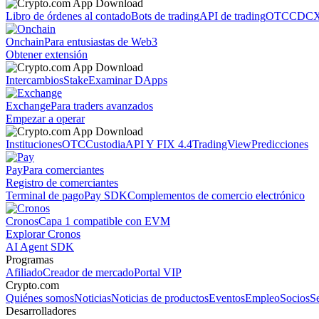
Libro de órdenes al contado
Bots de trading
API de trading
OTC
CDCX
Onchain
Para entusiastas de Web3
Obtener extensión
Intercambios
Stake
Examinar DApps
Exchange
Para traders avanzados
Empezar a operar
Instituciones
OTC
Custodia
API Y FIX 4.4
TradingView
Predicciones
Pay
Para comerciantes
Registro de comerciantes
Terminal de pago
Pay SDK
Complementos de comercio electrónico
Cronos
Capa 1 compatible con EVM
Explorar Cronos
AI Agent SDK
Programas
Afiliado
Creador de mercado
Portal VIP
Crypto.com
Quiénes somos
Noticias
Noticias de productos
Eventos
Empleo
Socios
S
Desarrolladores