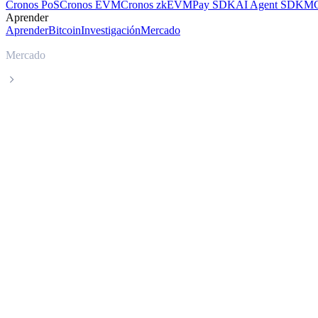
Cronos PoS
Cronos EVM
Cronos zkEVM
Pay SDK
AI Agent SDK
MC
Aprender
Aprender
Bitcoin
Investigación
Mercado
Mercado
Monad
Precio en tiempo real de Monad MON