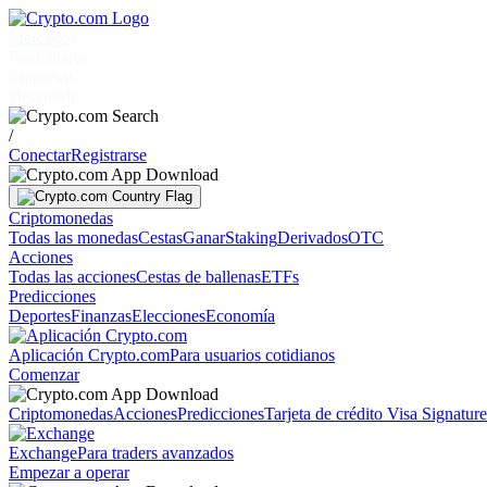
Mercados
Particulares
Empresas
Descubrir
/
Conectar
Registrarse
Criptomonedas
Todas las monedas
Cestas
Ganar
Staking
Derivados
OTC
Acciones
Todas las acciones
Cestas de ballenas
ETFs
Predicciones
Deportes
Finanzas
Elecciones
Economía
Aplicación Crypto.com
Para usuarios cotidianos
Comenzar
Criptomonedas
Acciones
Predicciones
Tarjeta de crédito Visa Signatur
Exchange
Para traders avanzados
Empezar a operar