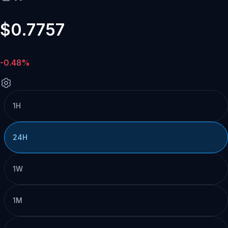
$0.7757
-0.48%
1H
24H
1W
1M