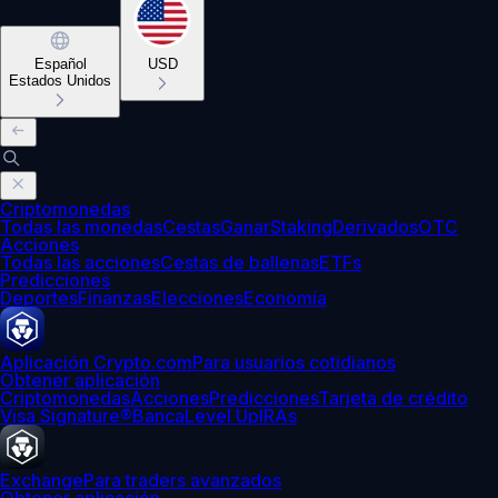
Español
USD
Estados Unidos
Criptomonedas
Todas las monedas
Cestas
Ganar
Staking
Derivados
OTC
Acciones
Todas las acciones
Cestas de ballenas
ETFs
Predicciones
Deportes
Finanzas
Elecciones
Economía
Aplicación Crypto.com
Para usuarios cotidianos
Obtener aplicación
Criptomonedas
Acciones
Predicciones
Tarjeta de crédito
Visa Signature®
Banca
Level Up
IRAs
Exchange
Para traders avanzados