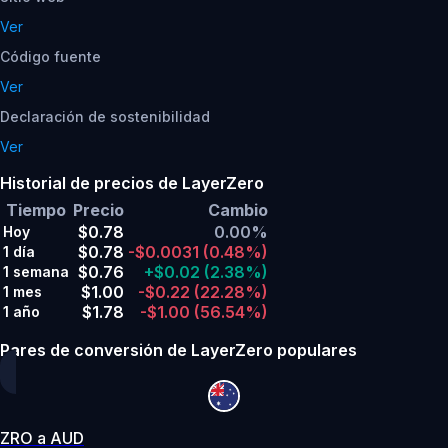
Ver
Código fuente
Ver
Declaración de sostenibilidad
Ver
Historial de precios de LayerZero
Tiempo
Precio
Cambio
$0.78
0.00%
Hoy
$0.78
-$0.0031
(0.48%)
1 día
$0.76
+$0.02
(2.38%)
1 semana
$1.00
-$0.22
(22.28%)
1 mes
$1.78
-$1.00
(56.54%)
1 año
Pares de conversión de LayerZero populares
ZRO a AUD