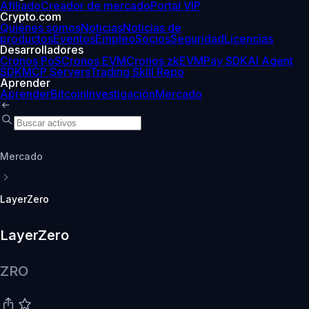
Afiliado
Creador de mercado
Portal VIP
Crypto.com
Quiénes somos
Noticias
Noticias de
productos
Eventos
Empleo
Socios
Seguridad
Licencias
Desarrolladores
Cronos PoS
Cronos EVM
Cronos zkEVM
Pay SDK
AI Agent
SDK
MCP Servers
Trading Skill Repo
Aprender
Aprender
Bitcoin
Investigación
Mercado
Mercado
LayerZero
LayerZero
ZRO