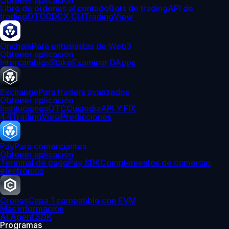
Obtener aplicación
Libro de órdenes al contado
Bots de trading
API de
trading
OTC
CDCX CLI
TradingView
Onchain
Para entusiastas de Web3
Obtener aplicación
Intercambios
Stake
Examinar DApps
Exchange
Para traders avanzados
Obtener aplicación
Instituciones
OTC
Custodia
API Y FIX
4.4
TradingView
Predicciones
Pay
Para comerciantes
Obtener aplicación
Terminal de pago
Pay SDK
Complementos de comercio
electrónico
Cronos
Capa 1 compatible con EVM
Más información
AI Agent SDK
Programas