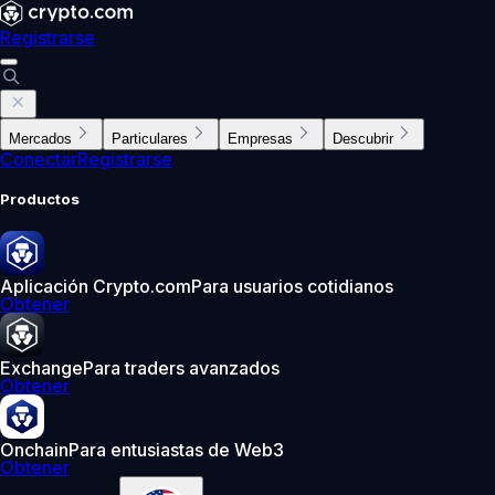
Registrarse
Mercados
Particulares
Empresas
Descubrir
Conectar
Registrarse
Productos
Aplicación Crypto.com
Para usuarios cotidianos
Obtener
Exchange
Para traders avanzados
Obtener
Onchain
Para entusiastas de Web3
Obtener