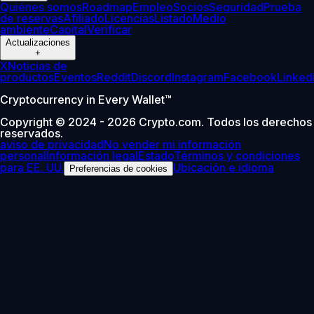
Quiénes somos
Roadmap
Empleo
Socios
Seguridad
Prueba
de reservas
Afiliado
Licencias
Listado
Medio
ambiente
Capital
Verificar
Actualizaciones
+
X
Noticias de
productos
Eventos
Reddit
Discord
Instagram
Facebook
Linked
Cryptocurrency in Every Wallet™
Copyright © 2024 - 2026 Crypto.com. Todos los derechos
reservados.
aviso de privacidad
No vender mi información
personal
Información legal
Estado
Términos y condiciones
para EE. UU.
Ubicación e idioma
Preferencias de cookies