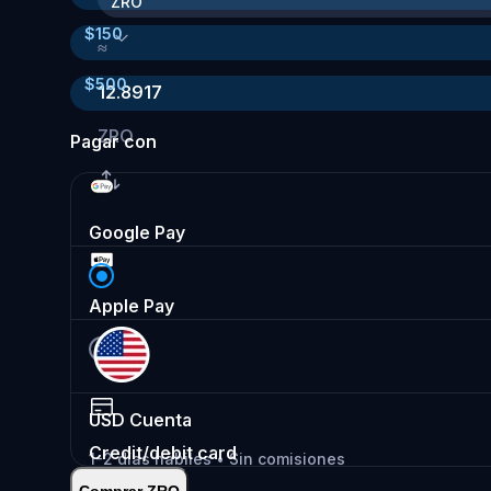
ZRO
$
150
≈
$
500
12.8917
ZRO
Pagar con
Google Pay
Apple Pay
USD
Cuenta
Credit/debit card
1-2 días hábiles • Sin comisiones