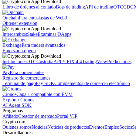
Libro de órdenes al contado
Bots de trading
API de trading
OTC
CDCX
Onchain
Para entusiastas de Web3
Obtener extensión
Intercambios
Stake
Examinar DApps
Exchange
Para traders avanzados
Empezar a operar
Instituciones
OTC
Custodia
API Y FIX 4.4
TradingView
Predicciones
Pay
Para comerciantes
Registro de comerciantes
Terminal de pago
Pay SDK
Complementos de comercio electrónico
Cronos
Capa 1 compatible con EVM
Explorar Cronos
AI Agent SDK
Programas
Afiliado
Creador de mercado
Portal VIP
Crypto.com
Quiénes somos
Noticias
Noticias de productos
Eventos
Empleo
Socios
S
Desarrolladores