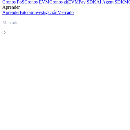
Cronos PoS
Cronos EVM
Cronos zkEVM
Pay SDK
AI Agent SDK
MC
Aprender
Aprender
Bitcoin
Investigación
Mercado
Mercado
LayerZero
Precio en tiempo real de LayerZero ZRO