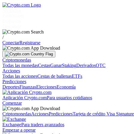
Mercados
Particulares
Empresas
Descubrir
/
Conectar
Registrarse
Criptomonedas
Todas las monedas
Cestas
Ganar
Staking
Derivados
OTC
Acciones
Todas las acciones
Cestas de ballenas
ETFs
Predicciones
Deportes
Finanzas
Elecciones
Economía
Aplicación Crypto.com
Para usuarios cotidianos
Comenzar
Criptomonedas
Acciones
Predicciones
Tarjeta de crédito Visa Signatur
Exchange
Para traders avanzados
Empezar a operar