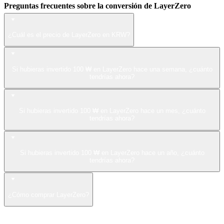
Preguntas frecuentes sobre la conversión de LayerZero
¿Cuál es el precio de LayerZero en KRW?
Si hubieras invertido 100 ₩ en LayerZero hace una semana, ¿cuánto
tendrías ahora?
Si hubieras invertido 100 ₩ en LayerZero hace un mes, ¿cuánto
tendrías ahora?
Si hubieras invertido 100 ₩ en LayerZero hace un año, ¿cuánto
tendrías ahora?
¿Cómo comprar LayerZero?