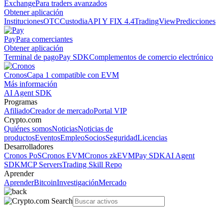
Exchange
Para traders avanzados
Obtener aplicación
Instituciones
OTC
Custodia
API Y FIX 4.4
TradingView
Predicciones
Pay
Para comerciantes
Obtener aplicación
Terminal de pago
Pay SDK
Complementos de comercio electrónico
Cronos
Capa 1 compatible con EVM
Más información
AI Agent SDK
Programas
Afiliado
Creador de mercado
Portal VIP
Crypto.com
Quiénes somos
Noticias
Noticias de
productos
Eventos
Empleo
Socios
Seguridad
Licencias
Desarrolladores
Cronos PoS
Cronos EVM
Cronos zkEVM
Pay SDK
AI Agent
SDK
MCP Servers
Trading Skill Repo
Aprender
Aprender
Bitcoin
Investigación
Mercado