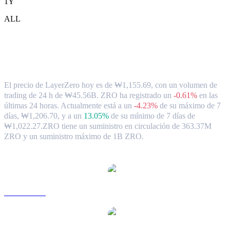
1Y
ALL
Tipo de cambio y datos del mercado de
LayerZero ( ZRO ) a KRW
El precio de LayerZero hoy es de ₩1,155.69, con un volumen de
trading de 24 h de ₩45.56B. ZRO ha registrado un
-0.61%
en las
últimas 24 horas.
Actualmente está a un
-4.23%
de su máximo de 7
días, ₩1,206.70,
y a un
13.05%
de su mínimo de 7 días de
₩1,022.27.
ZRO tiene un suministro en circulación de 363.37M
ZRO y un suministro máximo de 1B ZRO.
Pares de conversión de LayerZero populares
ZRO a USD