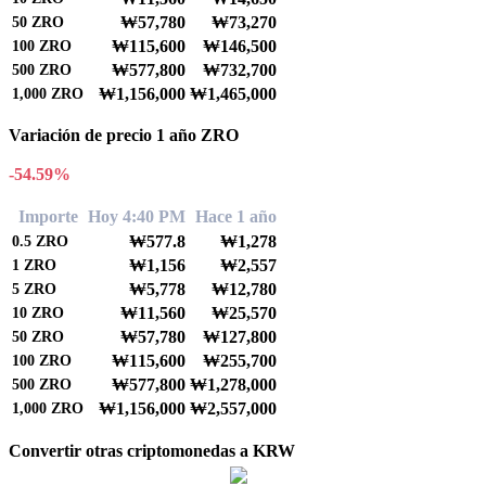
₩57,780
₩73,270
50
ZRO
₩115,600
₩146,500
100
ZRO
₩577,800
₩732,700
500
ZRO
₩1,156,000
₩1,465,000
1,000
ZRO
Variación de precio 1 año ZRO
-54.59%
Importe
Hoy 4:40 PM
Hace 1 año
₩577.8
₩1,278
0.5
ZRO
₩1,156
₩2,557
1
ZRO
₩5,778
₩12,780
5
ZRO
₩11,560
₩25,570
10
ZRO
₩57,780
₩127,800
50
ZRO
₩115,600
₩255,700
100
ZRO
₩577,800
₩1,278,000
500
ZRO
₩1,156,000
₩2,557,000
1,000
ZRO
Convertir otras criptomonedas a KRW