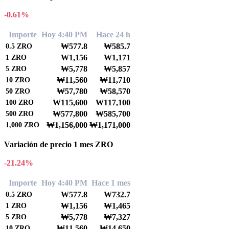
-0.61%
Importe
Hoy 4:40 PM
Hace 24 h
₩577.8
₩585.7
0.5
ZRO
₩1,156
₩1,171
1
ZRO
₩5,778
₩5,857
5
ZRO
₩11,560
₩11,710
10
ZRO
₩57,780
₩58,570
50
ZRO
₩115,600
₩117,100
100
ZRO
₩577,800
₩585,700
500
ZRO
₩1,156,000
₩1,171,000
1,000
ZRO
Variación de precio 1 mes ZRO
-21.24%
Importe
Hoy 4:40 PM
Hace 1 mes
₩577.8
₩732.7
0.5
ZRO
₩1,156
₩1,465
1
ZRO
₩5,778
₩7,327
5
ZRO
₩11,560
₩14,650
10
ZRO