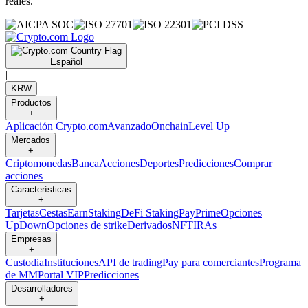
reales.
Español
|
KRW
Productos
+
Aplicación Crypto.com
Avanzado
Onchain
Level Up
Mercados
+
Criptomonedas
Banca
Acciones
Deportes
Predicciones
Comprar
acciones
Características
+
Tarjetas
Cestas
Earn
Staking
DeFi Staking
Pay
Prime
Opciones
UpDown
Opciones de strike
Derivados
NFT
IRAs
Empresas
+
Custodia
Instituciones
API de trading
Pay para comerciantes
Programa
de MM
Portal VIP
Predicciones
Desarrolladores
+