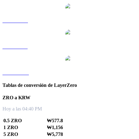
ZRO a RUB
ZRO a SGD
ZRO a TWD
Tablas de conversión de LayerZero
ZRO a KRW
Hoy a las 04:40 PM
0.5 ZRO
₩577.8
1 ZRO
₩1,156
5 ZRO
₩5,778