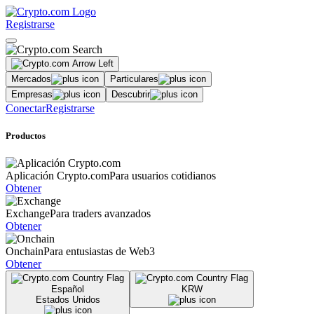
Registrarse
Mercados
Particulares
Empresas
Descubrir
Conectar
Registrarse
Productos
Aplicación Crypto.com
Para usuarios cotidianos
Obtener
Exchange
Para traders avanzados
Obtener
Onchain
Para entusiastas de Web3
Obtener
Español
KRW
Estados Unidos