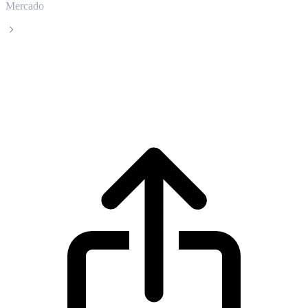
Mercado
LayerZero
Precio en tiempo real de LayerZero ZRO