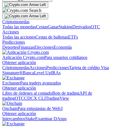
Criptomonedas
Todas las monedas
Cestas
Ganar
Staking
Derivados
OTC
Acciones
Todas las acciones
Cestas de ballenas
ETFs
Predicciones
Deportes
Finanzas
Elecciones
Economía
Aplicación Crypto.com
Para usuarios cotidianos
Obtener aplicación
Criptomonedas
Acciones
Predicciones
Tarjeta de crédito Visa
Signature®
Banca
Level Up
IRAs
Exchange
Para traders avanzados
Obtener aplicación
Libro de órdenes al contado
Bots de trading
API de
trading
OTC
CDCX CLI
TradingView
Onchain
Para entusiastas de Web3
Obtener aplicación
Intercambios
Stake
Examinar DApps