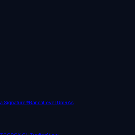
sa Signature®
Banca
Level Up
IRAs