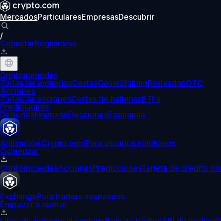
Mercados
Particulares
Empresas
Descubrir
/
Conectar
Registrarse
Criptomonedas
Todas las monedas
Cestas
Ganar
Staking
Derivados
OTC
Acciones
Todas las acciones
Cestas de ballenas
ETFs
Predicciones
Deportes
Finanzas
Elecciones
Economía
Aplicación Crypto.com
Para usuarios cotidianos
Comenzar
Criptomonedas
Acciones
Predicciones
Tarjeta de crédito Vi
Exchange
Para traders avanzados
Empezar a operar