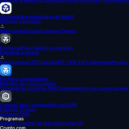
Libro de órdenes al contado
Bots de trading
API de trading
O
Onchain
Para entusiastas de Web3
Obtener extensión
Intercambios
Stake
Examinar DApps
Exchange
Para traders avanzados
Empezar a operar
Instituciones
OTC
Custodia
API Y FIX 4.4
TradingView
Predicc
Pay
Para comerciantes
Registro de comerciantes
Terminal de pago
Pay SDK
Complementos de comercio elec
Cronos
Capa 1 compatible con EVM
Explorar Cronos
AI Agent SDK
Programas
Afiliado
Creador de mercado
Portal VIP
Crypto.com