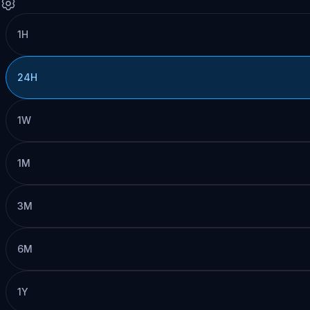
1H
24H
1W
1M
3M
6M
1Y