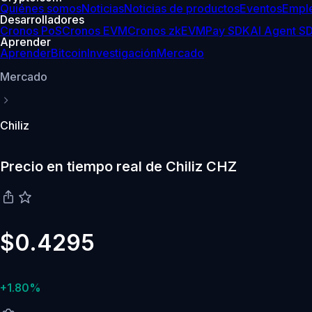
Quiénes somos
Noticias
Noticias de productos
Eventos
Empl
Desarrolladores
Cronos PoS
Cronos EVM
Cronos zkEVM
Pay SDK
AI Agent S
Aprender
Aprender
Bitcoin
Investigación
Mercado
Mercado
Chiliz
Precio en tiempo real de Chiliz CHZ
$0.4295
+1.80%