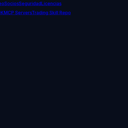
eo
Socios
Seguridad
Licencias
DK
MCP Servers
Trading Skill Repo