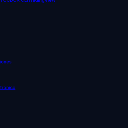
TC
CDCX CLI
TradingView
iones
trónico