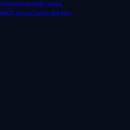
eo
Socios
Seguridad
Licencias
DK
MCP Servers
Trading Skill Repo