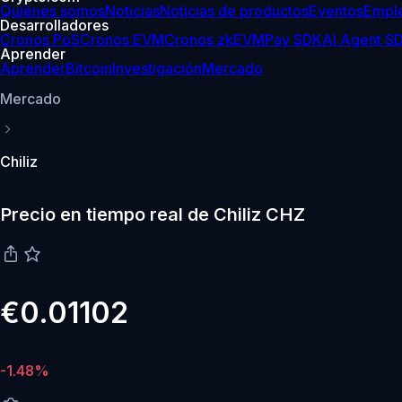
Quiénes somos
Noticias
Noticias de productos
Eventos
Empl
Desarrolladores
Cronos PoS
Cronos EVM
Cronos zkEVM
Pay SDK
AI Agent S
Aprender
Aprender
Bitcoin
Investigación
Mercado
Mercado
Chiliz
Precio en tiempo real de Chiliz CHZ
€0.01102
-1.48%