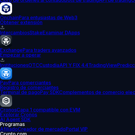
Libro de órdenes al contado
Bots de trading
API de trading
O
Onchain
Para entusiastas de Web3
Obtener extensión
Intercambios
Stake
Examinar DApps
Exchange
Para traders avanzados
Empezar a operar
Instituciones
OTC
Custodia
API Y FIX 4.4
TradingView
Predicc
Pay
Para comerciantes
Registro de comerciantes
Terminal de pago
Pay SDK
Complementos de comercio elec
Cronos
Capa 1 compatible con EVM
Explorar Cronos
AI Agent SDK
Programas
Afiliado
Creador de mercado
Portal VIP
Crypto.com