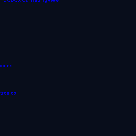
TC
CDCX CLI
TradingView
iones
trónico