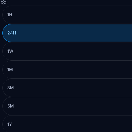
1H
24H
1W
1M
3M
6M
1Y