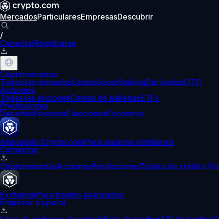
Mercados
Particulares
Empresas
Descubrir
/
Conectar
Registrarse
Criptomonedas
Todas las monedas
Cestas
Ganar
Staking
Derivados
OTC
Acciones
Todas las acciones
Cestas de ballenas
ETFs
Predicciones
Deportes
Finanzas
Elecciones
Economía
Aplicación Crypto.com
Para usuarios cotidianos
Comenzar
Criptomonedas
Acciones
Predicciones
Tarjeta de crédito Vi
Exchange
Para traders avanzados
Empezar a operar