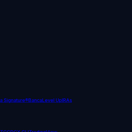
sa Signature®
Banca
Level Up
IRAs