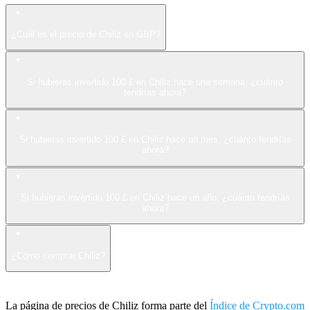
¿Cuál es el precio de Chiliz en GBP?
Si hubieras invertido 100 £ en Chiliz hace una semana, ¿cuánto
tendrías ahora?
Si hubieras invertido 100 £ en Chiliz hace un mes, ¿cuánto tendrías
ahora?
Si hubieras invertido 100 £ en Chiliz hace un año, ¿cuánto tendrías
ahora?
¿Cómo comprar Chiliz?
La página de precios de Chiliz forma parte del
Índice de Crypto.com