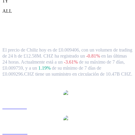
1Y
ALL
Tipo de cambio y datos del mercado de
Chiliz ( CHZ ) a GBP
El precio de Chiliz hoy es de £0.009406, con un volumen de trading
de 24 h de £12.58M. CHZ ha registrado un
-0.81%
en las últimas
24 horas.
Actualmente está a un
-3.61%
de su máximo de 7 días,
£0.009759,
y a un
1.19%
de su mínimo de 7 días de
£0.009296.
CHZ tiene un suministro en circulación de 10.47B CHZ.
Pares de conversión de Chiliz populares
CHZ a USD
CHZ a AUD