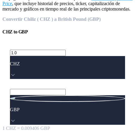
Price
, que incluye historial de precios, ticker, capitalización de
mercado y gráficos en tiempo real de las principales criptomonedas.
Convertir Chiliz ( CHZ ) a British Pound (GBP)
CHZ
to
GBP
CHZ
GBP
1
CHZ
=
0.009406
GBP