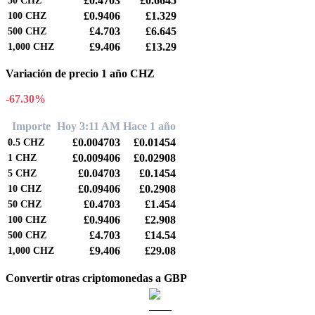
£0.4703
£0.6645
50
CHZ
£0.9406
£1.329
100
CHZ
£4.703
£6.645
500
CHZ
£9.406
£13.29
1,000
CHZ
Variación de precio 1 año CHZ
-67.30%
Importe
Hoy 3:11 AM
Hace 1 año
£0.004703
£0.01454
0.5
CHZ
£0.009406
£0.02908
1
CHZ
£0.04703
£0.1454
5
CHZ
£0.09406
£0.2908
10
CHZ
£0.4703
£1.454
50
CHZ
£0.9406
£2.908
100
CHZ
£4.703
£14.54
500
CHZ
£9.406
£29.08
1,000
CHZ
Convertir otras criptomonedas a GBP