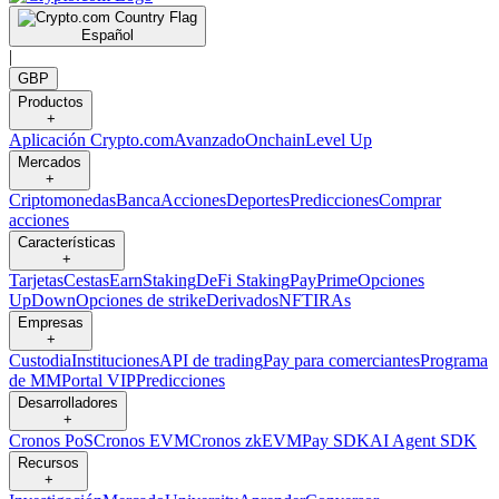
Español
|
GBP
Productos
+
Aplicación Crypto.com
Avanzado
Onchain
Level Up
Mercados
+
Criptomonedas
Banca
Acciones
Deportes
Predicciones
Comprar
acciones
Características
+
Tarjetas
Cestas
Earn
Staking
DeFi Staking
Pay
Prime
Opciones
UpDown
Opciones de strike
Derivados
NFT
IRAs
Empresas
+
Custodia
Instituciones
API de trading
Pay para comerciantes
Programa
de MM
Portal VIP
Predicciones
Desarrolladores
+
Cronos PoS
Cronos EVM
Cronos zkEVM
Pay SDK
AI Agent SDK
Recursos
+