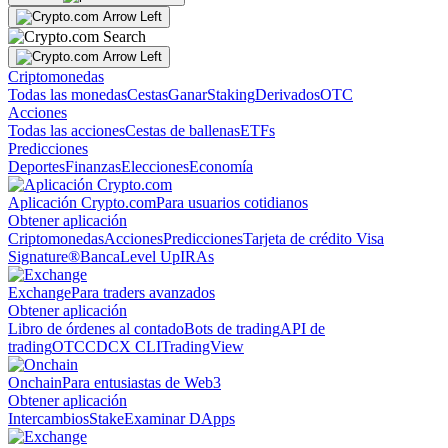
Criptomonedas
Todas las monedas
Cestas
Ganar
Staking
Derivados
OTC
Acciones
Todas las acciones
Cestas de ballenas
ETFs
Predicciones
Deportes
Finanzas
Elecciones
Economía
Aplicación Crypto.com
Para usuarios cotidianos
Obtener aplicación
Criptomonedas
Acciones
Predicciones
Tarjeta de crédito Visa
Signature®
Banca
Level Up
IRAs
Exchange
Para traders avanzados
Obtener aplicación
Libro de órdenes al contado
Bots de trading
API de
trading
OTC
CDCX CLI
TradingView
Onchain
Para entusiastas de Web3
Obtener aplicación
Intercambios
Stake
Examinar DApps