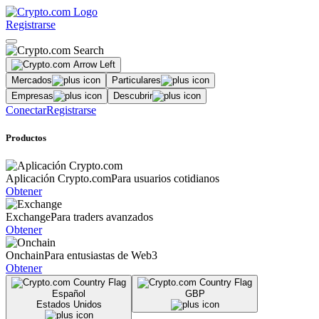
Registrarse
Mercados
Particulares
Empresas
Descubrir
Conectar
Registrarse
Productos
Aplicación Crypto.com
Para usuarios cotidianos
Obtener
Exchange
Para traders avanzados
Obtener
Onchain
Para entusiastas de Web3
Obtener
Español
GBP
Estados Unidos