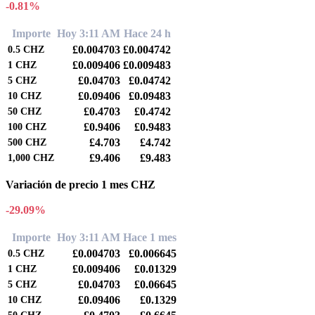
-0.81%
Importe
Hoy 3:11 AM
Hace 24 h
£0.004703
£0.004742
0.5
CHZ
£0.009406
£0.009483
1
CHZ
£0.04703
£0.04742
5
CHZ
£0.09406
£0.09483
10
CHZ
£0.4703
£0.4742
50
CHZ
£0.9406
£0.9483
100
CHZ
£4.703
£4.742
500
CHZ
£9.406
£9.483
1,000
CHZ
Variación de precio 1 mes CHZ
-29.09%
Importe
Hoy 3:11 AM
Hace 1 mes
£0.004703
£0.006645
0.5
CHZ
£0.009406
£0.01329
1
CHZ
£0.04703
£0.06645
5
CHZ
£0.09406
£0.1329
10
CHZ