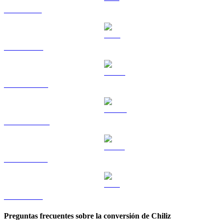
SOL a GBP
TRX a GBP
HYPE a GBP
DOGE a GBP
USDS a GBP
LEO a GBP
Preguntas frecuentes sobre la conversión de Chiliz