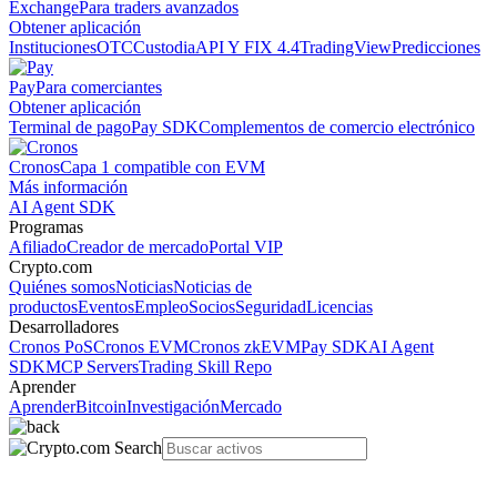
Exchange
Para traders avanzados
Obtener aplicación
Instituciones
OTC
Custodia
API Y FIX 4.4
TradingView
Predicciones
Pay
Para comerciantes
Obtener aplicación
Terminal de pago
Pay SDK
Complementos de comercio electrónico
Cronos
Capa 1 compatible con EVM
Más información
AI Agent SDK
Programas
Afiliado
Creador de mercado
Portal VIP
Crypto.com
Quiénes somos
Noticias
Noticias de
productos
Eventos
Empleo
Socios
Seguridad
Licencias
Desarrolladores
Cronos PoS
Cronos EVM
Cronos zkEVM
Pay SDK
AI Agent
SDK
MCP Servers
Trading Skill Repo
Aprender
Aprender
Bitcoin
Investigación
Mercado