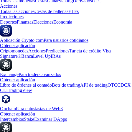
Todas las monedas
Cestas
Ganar
Staking
Derivados
OTC
Acciones
Todas las acciones
Cestas de ballenas
ETFs
Predicciones
Deportes
Finanzas
Elecciones
Economía
Aplicación Crypto.com
Para usuarios cotidianos
Obtener aplicación
Criptomonedas
Acciones
Predicciones
Tarjeta de crédito Visa
Signature®
Banca
Level Up
IRAs
Exchange
Para traders avanzados
Obtener aplicación
Libro de órdenes al contado
Bots de trading
API de trading
OTC
CDCX
CLI
TradingView
Onchain
Para entusiastas de Web3
Obtener aplicación
Intercambios
Stake
Examinar DApps