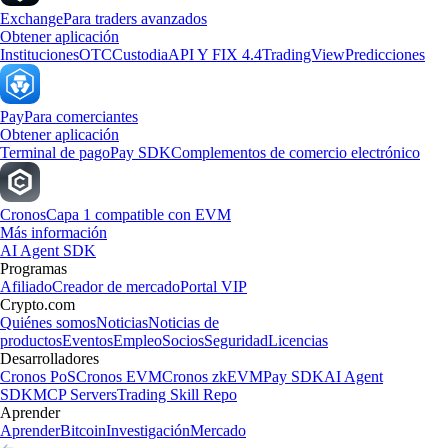
Exchange
Para traders avanzados
Obtener aplicación
Instituciones
OTC
Custodia
API Y FIX 4.4
TradingView
Predicciones
Pay
Para comerciantes
Obtener aplicación
Terminal de pago
Pay SDK
Complementos de comercio electrónico
Cronos
Capa 1 compatible con EVM
Más información
AI Agent SDK
Programas
Afiliado
Creador de mercado
Portal VIP
Crypto.com
Quiénes somos
Noticias
Noticias de
productos
Eventos
Empleo
Socios
Seguridad
Licencias
Desarrolladores
Cronos PoS
Cronos EVM
Cronos zkEVM
Pay SDK
AI Agent
SDK
MCP Servers
Trading Skill Repo
Aprender
Aprender
Bitcoin
Investigación
Mercado