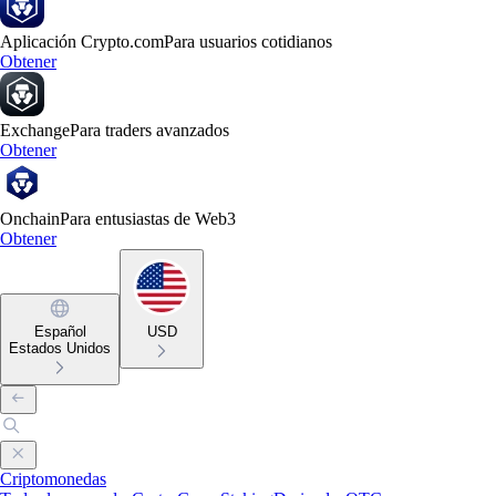
Aplicación Crypto.com
Para usuarios cotidianos
Obtener
Exchange
Para traders avanzados
Obtener
Onchain
Para entusiastas de Web3
Obtener
Español
USD
Estados Unidos
Criptomonedas