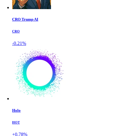
CRO Trump AI
CRO
-0.21%
Holo
HOT
+0.78%