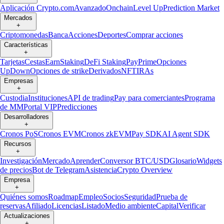
Aplicación Crypto.com
Avanzado
Onchain
Level Up
Prediction Market
Mercados
+
Criptomonedas
Banca
Acciones
Deportes
Comprar acciones
Características
+
Tarjetas
Cestas
Earn
Staking
DeFi Staking
Pay
Prime
Opciones
UpDown
Opciones de strike
Derivados
NFT
IRAs
Empresas
+
Custodia
Instituciones
API de trading
Pay para comerciantes
Programa
de MM
Portal VIP
Predicciones
Desarrolladores
+
Cronos PoS
Cronos EVM
Cronos zkEVM
Pay SDK
AI Agent SDK
Recursos
+
Investigación
Mercado
Aprender
Conversor BTC/USD
Glosario
Widgets
de precios
Bot de Telegram
Asistencia
Crypto Overview
Empresa
+
Quiénes somos
Roadmap
Empleo
Socios
Seguridad
Prueba de
reservas
Afiliado
Licencias
Listado
Medio ambiente
Capital
Verificar
Actualizaciones
+