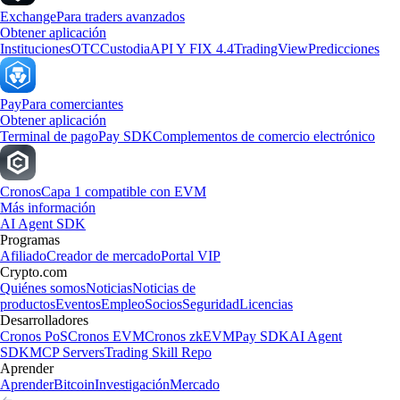
Exchange
Para traders avanzados
Obtener aplicación
Instituciones
OTC
Custodia
API Y FIX 4.4
TradingView
Predicciones
Pay
Para comerciantes
Obtener aplicación
Terminal de pago
Pay SDK
Complementos de comercio electrónico
Cronos
Capa 1 compatible con EVM
Más información
AI Agent SDK
Programas
Afiliado
Creador de mercado
Portal VIP
Crypto.com
Quiénes somos
Noticias
Noticias de
productos
Eventos
Empleo
Socios
Seguridad
Licencias
Desarrolladores
Cronos PoS
Cronos EVM
Cronos zkEVM
Pay SDK
AI Agent
SDK
MCP Servers
Trading Skill Repo
Aprender
Aprender
Bitcoin
Investigación
Mercado