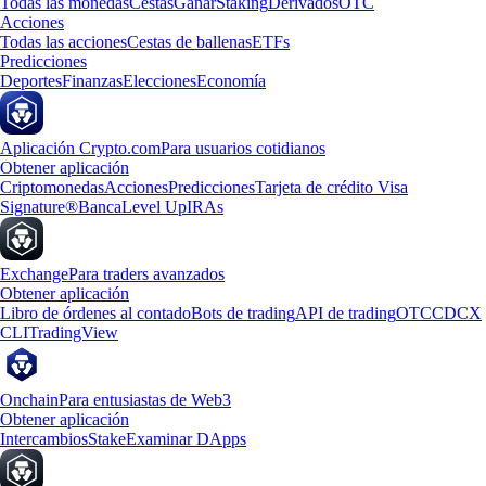
Todas las monedas
Cestas
Ganar
Staking
Derivados
OTC
Acciones
Todas las acciones
Cestas de ballenas
ETFs
Predicciones
Deportes
Finanzas
Elecciones
Economía
Aplicación Crypto.com
Para usuarios cotidianos
Obtener aplicación
Criptomonedas
Acciones
Predicciones
Tarjeta de crédito Visa
Signature®
Banca
Level Up
IRAs
Exchange
Para traders avanzados
Obtener aplicación
Libro de órdenes al contado
Bots de trading
API de trading
OTC
CDCX
CLI
TradingView
Onchain
Para entusiastas de Web3
Obtener aplicación
Intercambios
Stake
Examinar DApps