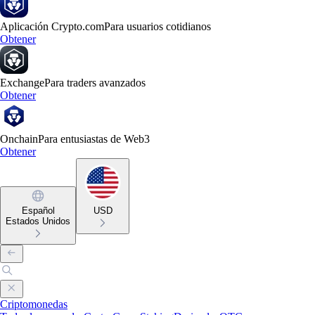
Aplicación Crypto.com
Para usuarios cotidianos
Obtener
Exchange
Para traders avanzados
Obtener
Onchain
Para entusiastas de Web3
Obtener
Español
USD
Estados Unidos
Criptomonedas