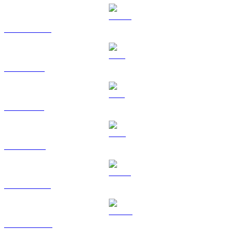
USDC a SGD
XRP a SGD
SOL a SGD
TRX a SGD
HYPE a SGD
DOGE a SGD