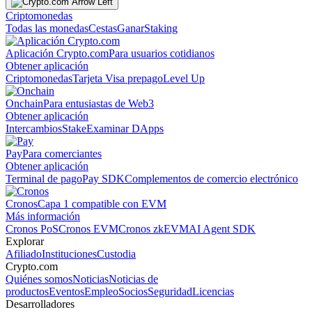
Criptomonedas
Todas las monedas
Cestas
Ganar
Staking
Aplicación Crypto.com
Para usuarios cotidianos
Obtener aplicación
Criptomonedas
Tarjeta Visa prepago
Level Up
Onchain
Para entusiastas de Web3
Obtener aplicación
Intercambios
Stake
Examinar DApps
Pay
Para comerciantes
Obtener aplicación
Terminal de pago
Pay SDK
Complementos de comercio electrónico
Cronos
Capa 1 compatible con EVM
Más información
Cronos PoS
Cronos EVM
Cronos zkEVM
AI Agent SDK
Explorar
Afiliado
Instituciones
Custodia
Crypto.com
Quiénes somos
Noticias
Noticias de
productos
Eventos
Empleo
Socios
Seguridad
Licencias
Desarrolladores