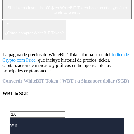
Si hubieras invertido 100 $ en WhiteBIT Token hace un año, ¿cuánto
tendrías ahora?
¿Cómo comprar WhiteBIT Token?
La página de precios de WhiteBIT Token forma parte del
Índice de
Crypto.com Price
, que incluye historial de precios, ticker,
capitalización de mercado y gráficos en tiempo real de las
principales criptomonedas.
Convertir WhiteBIT Token ( WBT ) a Singapore dollar (SGD)
WBT
to
SGD
WBT