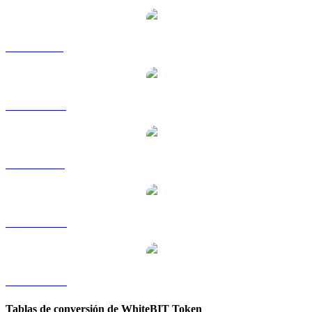
WBT a GBP
WBT a HKD
WBT a RUB
WBT a TWD
WBT a KRW
Tablas de conversión de WhiteBIT Token