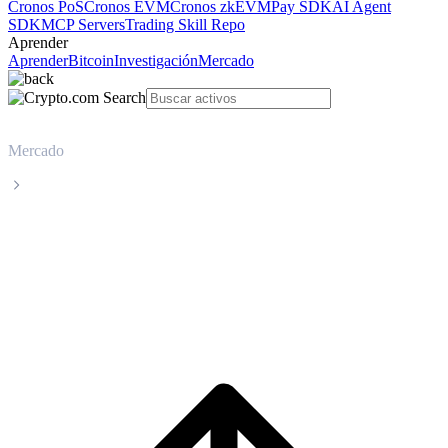
Cronos PoS
Cronos EVM
Cronos zkEVM
Pay SDK
AI Agent
SDK
MCP Servers
Trading Skill Repo
Aprender
Aprender
Bitcoin
Investigación
Mercado
Mercado
WhiteBIT Token
Precio en tiempo real de WhiteBIT Token
WBT