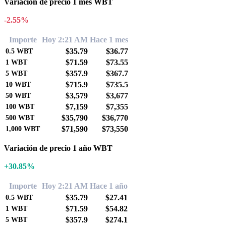
Variación de precio 1 mes WBT
-2.55%
Importe
Hoy 2:21 AM
Hace 1 mes
$35.79
$36.77
0.5
WBT
$71.59
$73.55
1
WBT
$357.9
$367.7
5
WBT
$715.9
$735.5
10
WBT
$3,579
$3,677
50
WBT
$7,159
$7,355
100
WBT
$35,790
$36,770
500
WBT
$71,590
$73,550
1,000
WBT
Variación de precio 1 año WBT
+30.85%
Importe
Hoy 2:21 AM
Hace 1 año
$35.79
$27.41
0.5
WBT
$71.59
$54.82
1
WBT
$357.9
$274.1
5
WBT