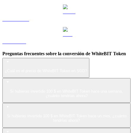
USDS a SGD
LEO a SGD
Preguntas frecuentes sobre la conversión de WhiteBIT Token
¿Cuál es el precio de WhiteBIT Token en SGD?
Si hubieras invertido 100 $ en WhiteBIT Token hace una semana,
¿cuánto tendrías ahora?
Si hubieras invertido 100 $ en WhiteBIT Token hace un mes, ¿cuánto
tendrías ahora?