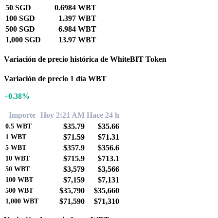
50 SGD
0.6984 WBT
100 SGD
1.397 WBT
500 SGD
6.984 WBT
1,000 SGD
13.97 WBT
Variación de precio histórica de WhiteBIT Token
Variación de precio 1 día WBT
+0.38%
Importe
Hoy 2:21 AM
Hace 24 h
$35.79
$35.66
0.5
WBT
$71.59
$71.31
1
WBT
$357.9
$356.6
5
WBT
$715.9
$713.1
10
WBT
$3,579
$3,566
50
WBT
$7,159
$7,131
100
WBT
$35,790
$35,660
500
WBT
$71,590
$71,310
1,000
WBT