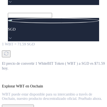
SGD
1
WBT
=
71.59
SGD
El precio de convertir 1 WhiteBIT Token ( WBT ) a SGD es $71.59
hoy.
Explorar WBT en Onchain
WBT puede estar disponible para su intercambio a través de
Onchain, nuestro producto descentralizado oficial. Pruébalo ahora.