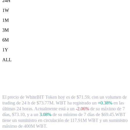
24H
1W
1M
3M
6M
1Y
ALL
Tipo de cambio y datos del mercado de
WhiteBIT Token ( WBT ) a SGD
El precio de WhiteBIT Token hoy es de $71.59, con un volumen de
trading de 24 h de $73.77M. WBT ha registrado un
+0.38%
en las
últimas 24 horas.
Actualmente está a un
-2.06%
de su máximo de 7
días, $73.10,
y a un
3.08%
de su mínimo de 7 días de $69.45.
WBT
tiene un suministro en circulación de 117.91M WBT y un suministro
máximo de 400M WBT.