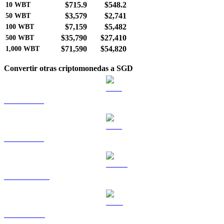
$715.9
$548.2
10
WBT
$3,579
$2,741
50
WBT
$7,159
$5,482
100
WBT
$35,790
$27,410
500
WBT
$71,590
$54,820
1,000
WBT
Convertir otras criptomonedas a SGD
BTC a SGD
ETH a SGD
USDT a SGD
BNB a SGD