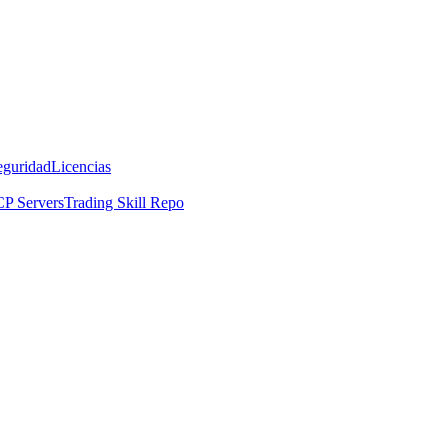
eguridad
Licencias
P Servers
Trading Skill Repo
n WBT