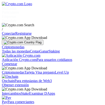
Mercados
Particulares
Empresas
Descubrir
/
Conectar
Registrarse
Criptomonedas
Todas las monedas
Cestas
Ganar
Staking
Aplicación Crypto.com
Para usuarios cotidianos
Comenzar
Criptomonedas
Tarjeta Visa prepago
Level Up
Onchain
Para entusiastas de Web3
Obtener extensión
Intercambios
Stake
Examinar DApps
Pay
Para comerciantes