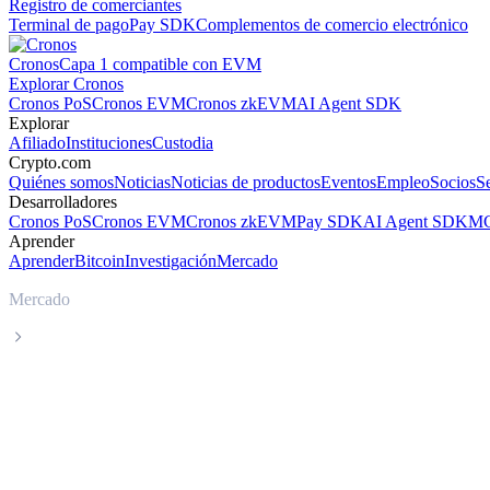
Registro de comerciantes
Terminal de pago
Pay SDK
Complementos de comercio electrónico
Cronos
Capa 1 compatible con EVM
Explorar Cronos
Cronos PoS
Cronos EVM
Cronos zkEVM
AI Agent SDK
Explorar
Afiliado
Instituciones
Custodia
Crypto.com
Quiénes somos
Noticias
Noticias de productos
Eventos
Empleo
Socios
S
Desarrolladores
Cronos PoS
Cronos EVM
Cronos zkEVM
Pay SDK
AI Agent SDK
MC
Aprender
Aprender
Bitcoin
Investigación
Mercado
Mercado
WhiteBIT Token
Precio en tiempo real de WhiteBIT Toke