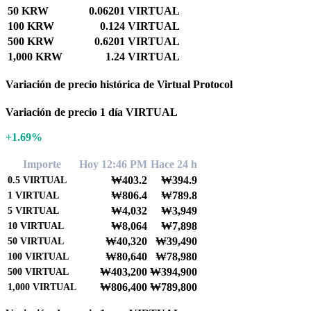
50 KRW
0.06201 VIRTUAL
100 KRW
0.124 VIRTUAL
500 KRW
0.6201 VIRTUAL
1,000 KRW
1.24 VIRTUAL
Variación de precio histórica de Virtual Protocol
Variación de precio 1 día VIRTUAL
+1.69%
Importe
Hoy 12:46 PM
Hace 24 h
₩403.2
₩394.9
0.5
VIRTUAL
₩806.4
₩789.8
1
VIRTUAL
₩4,032
₩3,949
5
VIRTUAL
₩8,064
₩7,898
10
VIRTUAL
₩40,320
₩39,490
50
VIRTUAL
₩80,640
₩78,980
100
VIRTUAL
₩403,200
₩394,900
500
VIRTUAL
₩806,400
₩789,800
1,000
VIRTUAL