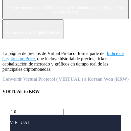
Si hubieras invertido 100 ₩ en Virtual Protocol hace un año, ¿cuánto
tendrías ahora?
¿Cómo comprar Virtual Protocol?
La página de precios de Virtual Protocol forma parte del
Índice de
Crypto.com Price
, que incluye historial de precios, ticker,
capitalización de mercado y gráficos en tiempo real de las
principales criptomonedas.
Convertir Virtual Protocol ( VIRTUAL ) a Korean Won (KRW)
VIRTUAL
to
KRW
VIRTUAL