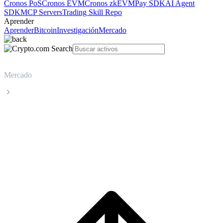
Cronos PoS
Cronos EVM
Cronos zkEVM
Pay SDK
AI Agent
SDK
MCP Servers
Trading Skill Repo
Aprender
Aprender
Bitcoin
Investigación
Mercado
Mercado
Virtual Protocol
Precio en tiempo real de Virtual Protocol
VIRTUAL