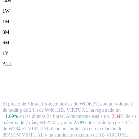
24H
1W
1M
3M
6M
1Y
ALL
Tipo de cambio y datos del mercado de
Virtual Protocol ( VIRTUAL ) a KRW
El precio de Virtual Protocol hoy es de ₩806.37, con un volumen
de trading de 24 h de ₩40.11B. VIRTUAL ha registrado un
+1.69%
en las últimas 24 horas.
Actualmente está a un
-2.34%
de su
máximo de 7 días, ₩825.65,
y a un
2.78%
de su mínimo de 7 días
de ₩784.57.
VIRTUAL tiene un suministro en circulación de
657.91M VIRTUAL y un suministro máximo de 1B VIRTUAL.