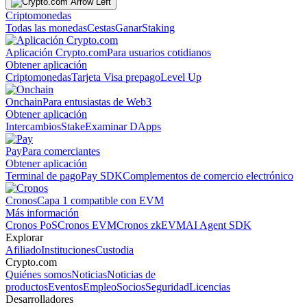
Criptomonedas
Todas las monedas
Cestas
Ganar
Staking
Aplicación Crypto.com
Para usuarios cotidianos
Obtener aplicación
Criptomonedas
Tarjeta Visa prepago
Level Up
Onchain
Para entusiastas de Web3
Obtener aplicación
Intercambios
Stake
Examinar DApps
Pay
Para comerciantes
Obtener aplicación
Terminal de pago
Pay SDK
Complementos de comercio electrónico
Cronos
Capa 1 compatible con EVM
Más información
Cronos PoS
Cronos EVM
Cronos zkEVM
AI Agent SDK
Explorar
Afiliado
Instituciones
Custodia
Crypto.com
Quiénes somos
Noticias
Noticias de
productos
Eventos
Empleo
Socios
Seguridad
Licencias
Desarrolladores