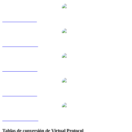
VIRTUAL a GBP
VIRTUAL a HKD
VIRTUAL a RUB
VIRTUAL a SGD
VIRTUAL a TWD
Tablas de conversión de Virtual Protocol