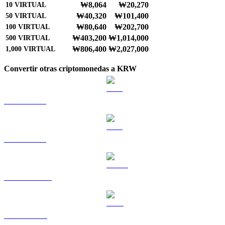
₩8,064
₩20,270
10
VIRTUAL
₩40,320
₩101,400
50
VIRTUAL
₩80,640
₩202,700
100
VIRTUAL
₩403,200
₩1,014,000
500
VIRTUAL
₩806,400
₩2,027,000
1,000
VIRTUAL
Convertir otras criptomonedas a KRW
BTC a KRW
ETH a KRW
USDT a KRW
BNB a KRW