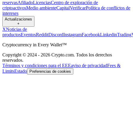
reservas
Afiliado
Licencias
Centro de exploración de
criptoactivos
Medio ambiente
Capital
Verificar
Política de conflictos de
intereses
Actualizaciones
+
X
Noticias de
productos
Eventos
Reddit
Discord
Instagram
Facebook
Linkedin
Trading
Cryptocurrency in Every Wallet™
Copyright © 2024 - 2026 Crypto.com. Todos los derechos
reservados.
Términos y condiciones para el EEE
aviso de privacidad
Fees &
Limits
Estado
Preferencias de cookies