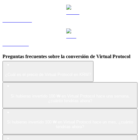
USDS a KRW
LEO a KRW
Preguntas frecuentes sobre la conversión de Virtual Protocol
¿Cuál es el precio de Virtual Protocol en KRW?
Si hubieras invertido 100 ₩ en Virtual Protocol hace una semana,
¿cuánto tendrías ahora?
Si hubieras invertido 100 ₩ en Virtual Protocol hace un mes, ¿cuánto
tendrías ahora?