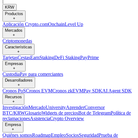
|
KRW
Productos
+
Aplicación Crypto.com
Onchain
Level Up
Mercados
+
Criptomonedas
Características
+
Tarjetas
Cestas
Earn
Staking
DeFi Staking
Pay
Prime
Empresas
+
Custodia
Pay para comerciantes
Desarrolladores
+
Cronos PoS
Cronos EVM
Cronos zkEVM
Pay SDK
AI Agent SDK
Recursos
+
Investigación
Mercado
University
Aprender
Conversor
BTC/KRW
Glosario
Widgets de precios
Bot de Telegram
Política de
reclamaciones
Asistencia
Crypto Overview
Empresa
+
Quiénes somos
Roadmap
Empleo
Socios
Seguridad
Prueba de