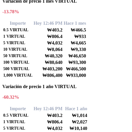
Variación de precio 1 mes VIRTUAL
-13.78%
Importe
Hoy 12:46 PM
Hace 1 mes
₩403.2
₩466.5
0.5
VIRTUAL
₩806.4
₩933
1
VIRTUAL
₩4,032
₩4,665
5
VIRTUAL
₩8,064
₩9,330
10
VIRTUAL
₩40,320
₩46,650
50
VIRTUAL
₩80,640
₩93,300
100
VIRTUAL
₩403,200
₩466,500
500
VIRTUAL
₩806,400
₩933,000
1,000
VIRTUAL
Variación de precio 1 año VIRTUAL
-60.32%
Importe
Hoy 12:46 PM
Hace 1 año
₩403.2
₩1,014
0.5
VIRTUAL
₩806.4
₩2,027
1
VIRTUAL
₩4,032
₩10,140
5
VIRTUAL