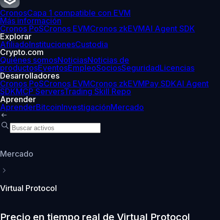
Cronos
Capa 1 compatible con EVM
Más información
Cronos PoS
Cronos EVM
Cronos zkEVM
AI Agent SDK
Explorar
Afiliado
Instituciones
Custodia
Crypto.com
Quiénes somos
Noticias
Noticias de
productos
Eventos
Empleo
Socios
Seguridad
Licencias
Desarrolladores
Cronos PoS
Cronos EVM
Cronos zkEVM
Pay SDK
AI Agent
SDK
MCP Servers
Trading Skill Repo
Aprender
Aprender
Bitcoin
Investigación
Mercado
Mercado
Virtual Protocol
Precio en tiempo real de Virtual Protocol