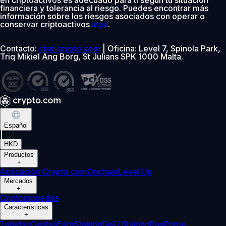
financiera y tolerancia al riesgo. Puedes encontrar más
información sobre los riesgos asociados con operar o
conservar criptoactivos
aquí
.
Contacto:
chat.crypto.com
| Oficina: Level 7, Spinola Park,
Triq Mikiel Ang Borg, St Julians SPK 1000 Malta.
Español
|
HKD
Productos
+
Aplicación Crypto.com
Onchain
Level Up
Mercados
+
Criptomonedas
Características
+
Tarjetas
Cestas
Earn
Staking
DeFi Staking
Pay
Prime