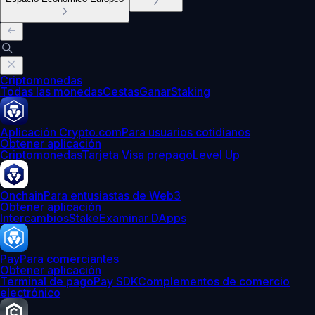
Criptomonedas
Todas las monedas
Cestas
Ganar
Staking
Aplicación Crypto.com
Para usuarios cotidianos
Obtener aplicación
Criptomonedas
Tarjeta Visa prepago
Level Up
Onchain
Para entusiastas de Web3
Obtener aplicación
Intercambios
Stake
Examinar DApps
Pay
Para comerciantes
Obtener aplicación
Terminal de pago
Pay SDK
Complementos de comercio
electrónico