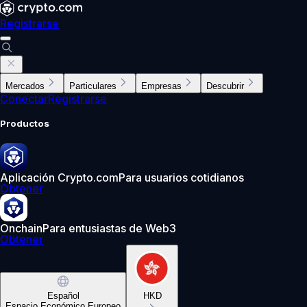
Registrarse
Mercados
Particulares
Empresas
Descubrir
Conectar
Registrarse
Productos
Aplicación Crypto.com
Para usuarios cotidianos
Obtener
Onchain
Para entusiastas de Web3
Obtener
Español
HKD
Espacio Económico Europeo