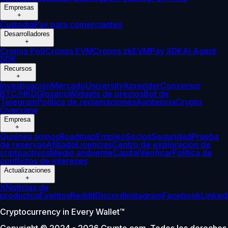
Empresas
+
Custodia
Pay para comerciantes
Desarrolladores
+
Cronos PoS
Cronos EVM
Cronos zkEVM
Pay SDK
AI Agent
SDK
Recursos
+
Investigación
Mercado
University
Aprender
Conversor
BTC/HKD
Glosario
Widgets de precios
Bot de
Telegram
Política de reclamaciones
Asistencia
Crypto
Overview
Empresa
+
Quiénes somos
Roadmap
Empleo
Socios
Seguridad
Prueba
de reservas
Afiliado
Licencias
Centro de exploración de
criptoactivos
Medio ambiente
Capital
Verificar
Política de
conflictos de intereses
Actualizaciones
+
X
Noticias de
productos
Eventos
Reddit
Discord
Instagram
Facebook
Linked
Cryptocurrency in Every Wallet™
Copyright © 2024 - 2026 Crypto.com. Todos los derechos