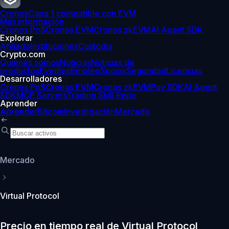
Cronos
Capa 1 compatible con EVM
Más información
Cronos PoS
Cronos EVM
Cronos zkEVM
AI Agent SDK
Explorar
Afiliado
Instituciones
Custodia
Crypto.com
Quiénes somos
Noticias
Noticias de
productos
Eventos
Empleo
Socios
Seguridad
Licencias
Desarrolladores
Cronos PoS
Cronos EVM
Cronos zkEVM
Pay SDK
AI Agent
SDK
MCP Servers
Trading Skill Repo
Aprender
Aprender
Bitcoin
Investigación
Mercado
Mercado
Virtual Protocol
Precio en tiempo real de Virtual Protocol