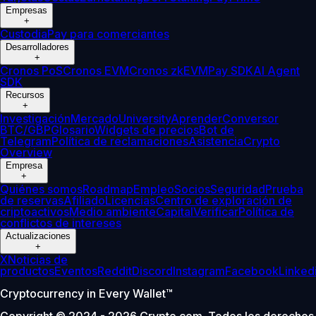
Empresas
+
Custodia
Pay para comerciantes
Desarrolladores
+
Cronos PoS
Cronos EVM
Cronos zkEVM
Pay SDK
AI Agent
SDK
Recursos
+
Investigación
Mercado
University
Aprender
Conversor
BTC/GBP
Glosario
Widgets de precios
Bot de
Telegram
Política de reclamaciones
Asistencia
Crypto
Overview
Empresa
+
Quiénes somos
Roadmap
Empleo
Socios
Seguridad
Prueba
de reservas
Afiliado
Licencias
Centro de exploración de
criptoactivos
Medio ambiente
Capital
Verificar
Política de
conflictos de intereses
Actualizaciones
+
X
Noticias de
productos
Eventos
Reddit
Discord
Instagram
Facebook
Linked
Cryptocurrency in Every Wallet™
Copyright © 2024 - 2026 Crypto.com. Todos los derechos