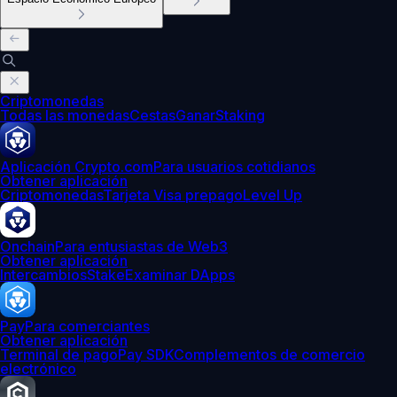
Criptomonedas
Todas las monedas
Cestas
Ganar
Staking
Aplicación Crypto.com
Para usuarios cotidianos
Obtener aplicación
Criptomonedas
Tarjeta Visa prepago
Level Up
Onchain
Para entusiastas de Web3
Obtener aplicación
Intercambios
Stake
Examinar DApps
Pay
Para comerciantes
Obtener aplicación
Terminal de pago
Pay SDK
Complementos de comercio
electrónico