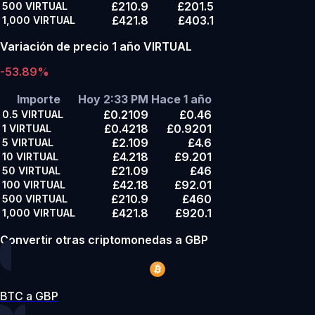
£210.9
£201.5
500
VIRTUAL
£421.8
£403.1
1,000
VIRTUAL
Variación de precio 1 año VIRTUAL
-53.89%
Importe
Hoy 2:33 PM
Hace 1 año
£0.2109
£0.46
0.5
VIRTUAL
£0.4218
£0.9201
1
VIRTUAL
£2.109
£4.6
5
VIRTUAL
£4.218
£9.201
10
VIRTUAL
£21.09
£46
50
VIRTUAL
£42.18
£92.01
100
VIRTUAL
£210.9
£460
500
VIRTUAL
£421.8
£920.1
1,000
VIRTUAL
Convertir otras criptomonedas a GBP
BTC a GBP