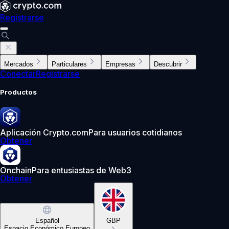
Registrarse
Mercados
Particulares
Empresas
Descubrir
Conectar
Registrarse
Productos
Aplicación Crypto.com
Para usuarios cotidianos
Obtener
Onchain
Para entusiastas de Web3
Obtener
Español
GBP
Espacio Económico Europeo