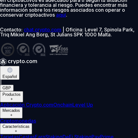
financiera y tolerancia al riesgo. Puedes encontrar más
información sobre los riesgos asociados con operar o
conservar criptoactivos
aquí
.
Contacto:
chat.crypto.com
| Oficina: Level 7, Spinola Park,
Triq Mikiel Ang Borg, St Julians SPK 1000 Malta.
Español
|
GBP
Productos
+
Aplicación Crypto.com
Onchain
Level Up
Mercados
+
Criptomonedas
Características
+
Tarjetas
Cestas
Earn
Staking
DeFi Staking
Pay
Prime