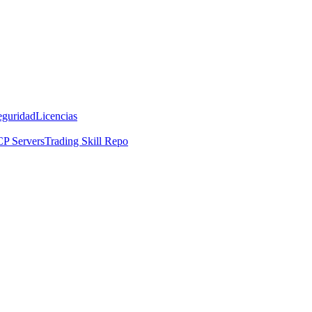
eguridad
Licencias
P Servers
Trading Skill Repo