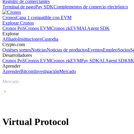
Registro de comerciantes
Terminal de pago
Pay SDK
Complementos de comercio electrónico
Cronos
Capa 1 compatible con EVM
Explorar Cronos
Cronos PoS
Cronos EVM
Cronos zkEVM
AI Agent SDK
Explorar
Afiliado
Instituciones
Custodia
Crypto.com
Quiénes somos
Noticias
Noticias de productos
Eventos
Empleo
Socios
S
Desarrolladores
Cronos PoS
Cronos EVM
Cronos zkEVM
Pay SDK
AI Agent SDK
MC
Aprender
Aprender
Bitcoin
Investigación
Mercado
Mercado
Virtual Protocol
Virtual Protocol