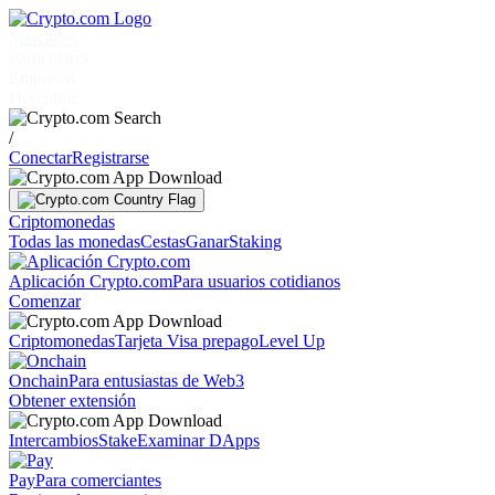
Mercados
Particulares
Empresas
Descubrir
/
Conectar
Registrarse
Criptomonedas
Todas las monedas
Cestas
Ganar
Staking
Aplicación Crypto.com
Para usuarios cotidianos
Comenzar
Criptomonedas
Tarjeta Visa prepago
Level Up
Onchain
Para entusiastas de Web3
Obtener extensión
Intercambios
Stake
Examinar DApps
Pay
Para comerciantes