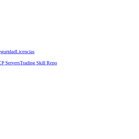
eguridad
Licencias
P Servers
Trading Skill Repo