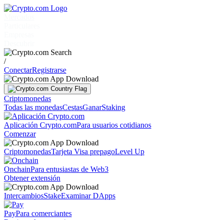
Mercados
Particulares
Empresas
Descubrir
/
Conectar
Registrarse
Criptomonedas
Todas las monedas
Cestas
Ganar
Staking
Aplicación Crypto.com
Para usuarios cotidianos
Comenzar
Criptomonedas
Tarjeta Visa prepago
Level Up
Onchain
Para entusiastas de Web3
Obtener extensión
Intercambios
Stake
Examinar DApps
Pay
Para comerciantes