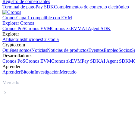
Registro de comerciantes
Terminal de pago
Pay SDK
Complementos de comercio electrónico
Cronos
Capa 1 compatible con EVM
Explorar Cronos
Cronos PoS
Cronos EVM
Cronos zkEVM
AI Agent SDK
Explorar
Afiliado
Instituciones
Custodia
Crypto.com
Quiénes somos
Noticias
Noticias de productos
Eventos
Empleo
Socios
S
Desarrolladores
Cronos PoS
Cronos EVM
Cronos zkEVM
Pay SDK
AI Agent SDK
MC
Aprender
Aprender
Bitcoin
Investigación
Mercado
Mercado
Monero
Precio en tiempo real de Monero XMR