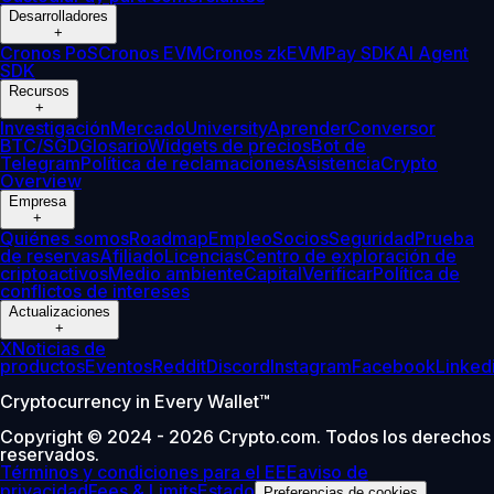
Desarrolladores
+
Cronos PoS
Cronos EVM
Cronos zkEVM
Pay SDK
AI Agent
SDK
Recursos
+
Investigación
Mercado
University
Aprender
Conversor
BTC/SGD
Glosario
Widgets de precios
Bot de
Telegram
Política de reclamaciones
Asistencia
Crypto
Overview
Empresa
+
Quiénes somos
Roadmap
Empleo
Socios
Seguridad
Prueba
de reservas
Afiliado
Licencias
Centro de exploración de
criptoactivos
Medio ambiente
Capital
Verificar
Política de
conflictos de intereses
Actualizaciones
+
X
Noticias de
productos
Eventos
Reddit
Discord
Instagram
Facebook
Linked
Cryptocurrency in Every Wallet™
Copyright © 2024 - 2026 Crypto.com. Todos los derechos
reservados.
Términos y condiciones para el EEE
aviso de
privacidad
Fees & Limits
Estado
Preferencias de cookies