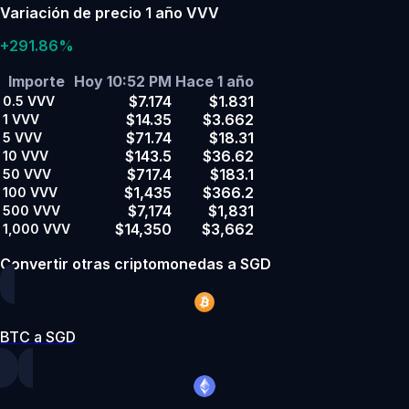
Variación de precio 1 año VVV
+291.86%
Importe
Hoy 10:52 PM
Hace 1 año
$7.174
$1.831
0.5
VVV
$14.35
$3.662
1
VVV
$71.74
$18.31
5
VVV
$143.5
$36.62
10
VVV
$717.4
$183.1
50
VVV
$1,435
$366.2
100
VVV
$7,174
$1,831
500
VVV
$14,350
$3,662
1,000
VVV
Convertir otras criptomonedas a SGD
BTC a SGD