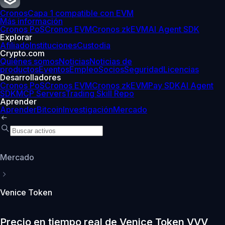
Cronos
Capa 1 compatible con EVM
Más información
Cronos PoS
Cronos EVM
Cronos zkEVM
AI Agent SDK
Explorar
Afiliado
Instituciones
Custodia
Crypto.com
Quiénes somos
Noticias
Noticias de
productos
Eventos
Empleo
Socios
Seguridad
Licencias
Desarrolladores
Cronos PoS
Cronos EVM
Cronos zkEVM
Pay SDK
AI Agent
SDK
MCP Servers
Trading Skill Repo
Aprender
Aprender
Bitcoin
Investigación
Mercado
Mercado
Venice Token
Precio en tiempo real de Venice Token VVV