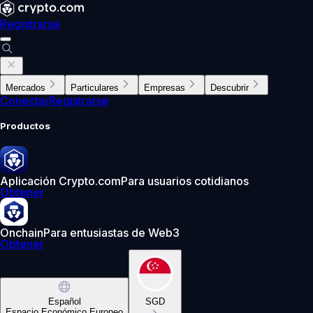
Registrarse
Mercados
Particulares
Empresas
Descubrir
Conectar
Registrarse
Productos
Aplicación Crypto.com
Para usuarios cotidianos
Obtener
Onchain
Para entusiastas de Web3
Obtener
Español
SGD
Espacio Económico Europeo