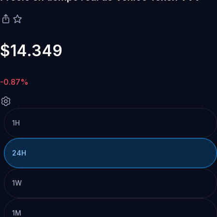
$14.349
-0.87%
1H
24H
1W
1M