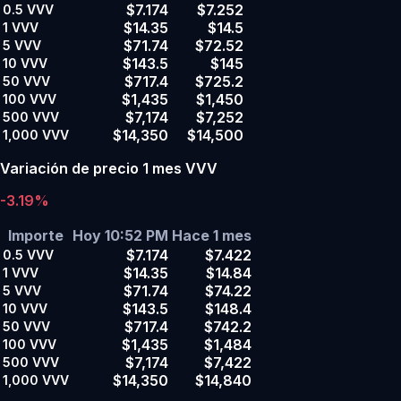
$7.174
$7.252
0.5
VVV
$14.35
$14.5
1
VVV
$71.74
$72.52
5
VVV
$143.5
$145
10
VVV
$717.4
$725.2
50
VVV
$1,435
$1,450
100
VVV
$7,174
$7,252
500
VVV
$14,350
$14,500
1,000
VVV
Variación de precio 1 mes VVV
-3.19%
Importe
Hoy 10:52 PM
Hace 1 mes
$7.174
$7.422
0.5
VVV
$14.35
$14.84
1
VVV
$71.74
$74.22
5
VVV
$143.5
$148.4
10
VVV
$717.4
$742.2
50
VVV
$1,435
$1,484
100
VVV
$7,174
$7,422
500
VVV
$14,350
$14,840
1,000
VVV