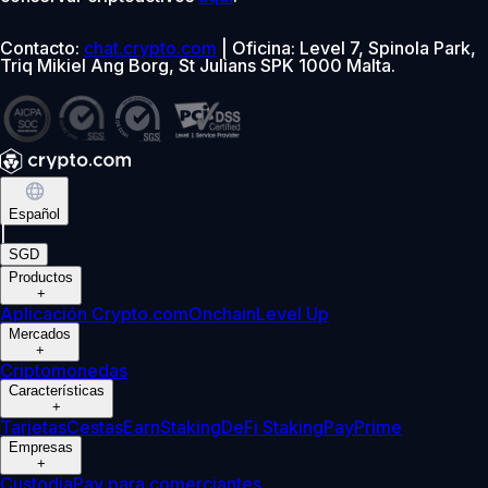
Contacto:
chat.crypto.com
| Oficina: Level 7, Spinola Park,
Triq Mikiel Ang Borg, St Julians SPK 1000 Malta.
Español
|
SGD
Productos
+
Aplicación Crypto.com
Onchain
Level Up
Mercados
+
Criptomonedas
Características
+
Tarjetas
Cestas
Earn
Staking
DeFi Staking
Pay
Prime
Empresas
+
Custodia
Pay para comerciantes