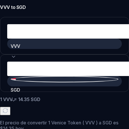
VVV
to
SGD
VVV
SGD
1
VVV
=
14.35
SGD
El precio de convertir 1 Venice Token ( VVV ) a SGD es
$14.35 hoy.