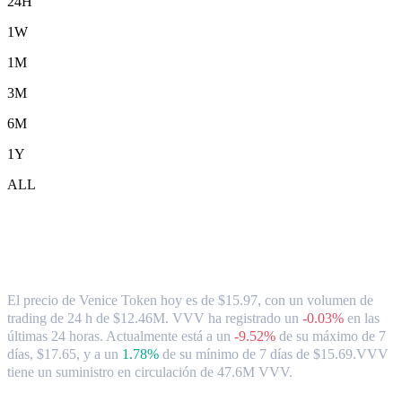
24H
1W
1M
3M
6M
1Y
ALL
Tipo de cambio y datos del mercado de
Venice Token ( VVV ) a CAD
El precio de Venice Token hoy es de $15.97, con un volumen de
trading de 24 h de $12.46M. VVV ha registrado un
-0.03%
en las
últimas 24 horas.
Actualmente está a un
-9.52%
de su máximo de 7
días, $17.65,
y a un
1.78%
de su mínimo de 7 días de $15.69.
VVV
tiene un suministro en circulación de 47.6M VVV.