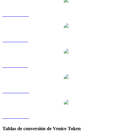
VVV a HKD
VVV a RUB
VVV a SGD
VVV a TWD
VVV a KRW
Tablas de conversión de Venice Token