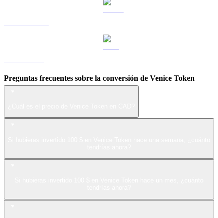
USDS a CAD
LEO a CAD
Preguntas frecuentes sobre la conversión de Venice Token
¿Cuál es el precio de Venice Token en CAD?
Si hubieras invertido 100 $ en Venice Token hace una semana, ¿cuánto
tendrías ahora?
Si hubieras invertido 100 $ en Venice Token hace un mes, ¿cuánto
tendrías ahora?