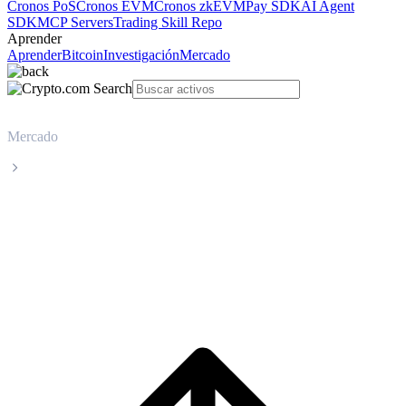
Cronos PoS
Cronos EVM
Cronos zkEVM
Pay SDK
AI Agent
SDK
MCP Servers
Trading Skill Repo
Aprender
Aprender
Bitcoin
Investigación
Mercado
Mercado
Venice Token
Precio en tiempo real de Venice Token
VVV