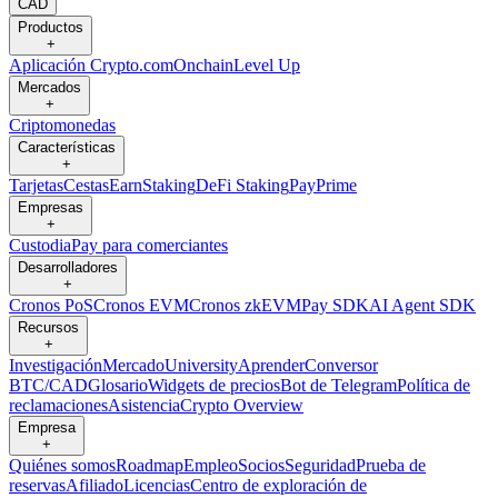
CAD
Productos
+
Aplicación Crypto.com
Onchain
Level Up
Mercados
+
Criptomonedas
Características
+
Tarjetas
Cestas
Earn
Staking
DeFi Staking
Pay
Prime
Empresas
+
Custodia
Pay para comerciantes
Desarrolladores
+
Cronos PoS
Cronos EVM
Cronos zkEVM
Pay SDK
AI Agent SDK
Recursos
+
Investigación
Mercado
University
Aprender
Conversor
BTC/CAD
Glosario
Widgets de precios
Bot de Telegram
Política de
reclamaciones
Asistencia
Crypto Overview
Empresa
+
Quiénes somos
Roadmap
Empleo
Socios
Seguridad
Prueba de
reservas
Afiliado
Licencias
Centro de exploración de