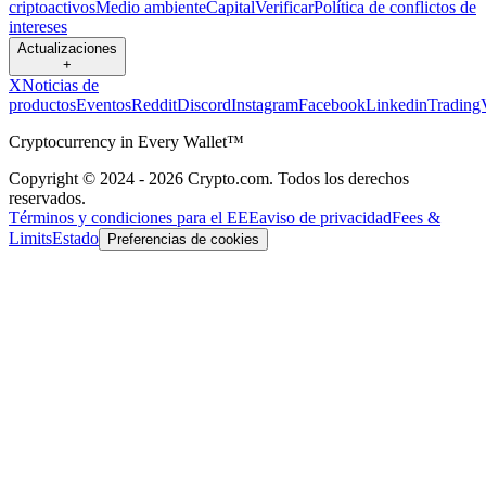
criptoactivos
Medio ambiente
Capital
Verificar
Política de conflictos de
intereses
Actualizaciones
+
X
Noticias de
productos
Eventos
Reddit
Discord
Instagram
Facebook
Linkedin
Trading
Cryptocurrency in Every Wallet™
Copyright © 2024 - 2026 Crypto.com. Todos los derechos
reservados.
Términos y condiciones para el EEE
aviso de privacidad
Fees &
Limits
Estado
Preferencias de cookies