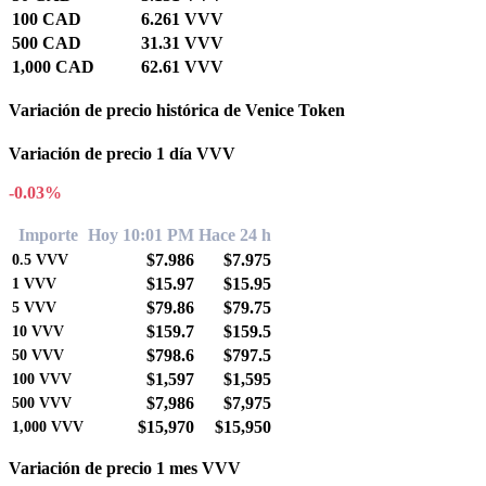
100 CAD
6.261 VVV
500 CAD
31.31 VVV
1,000 CAD
62.61 VVV
Variación de precio histórica de Venice Token
Variación de precio 1 día VVV
-0.03%
Importe
Hoy 10:01 PM
Hace 24 h
$7.986
$7.975
0.5
VVV
$15.97
$15.95
1
VVV
$79.86
$79.75
5
VVV
$159.7
$159.5
10
VVV
$798.6
$797.5
50
VVV
$1,597
$1,595
100
VVV
$7,986
$7,975
500
VVV
$15,970
$15,950
1,000
VVV
Variación de precio 1 mes VVV