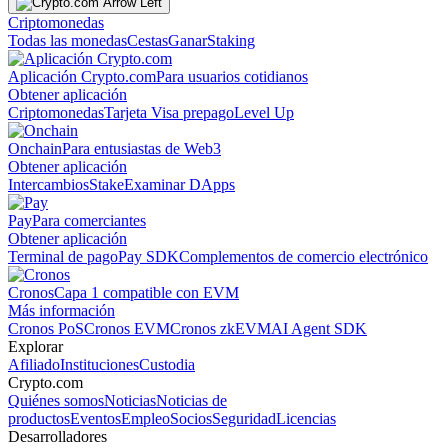
Criptomonedas
Todas las monedas
Cestas
Ganar
Staking
Aplicación Crypto.com
Para usuarios cotidianos
Obtener aplicación
Criptomonedas
Tarjeta Visa prepago
Level Up
Onchain
Para entusiastas de Web3
Obtener aplicación
Intercambios
Stake
Examinar DApps
Pay
Para comerciantes
Obtener aplicación
Terminal de pago
Pay SDK
Complementos de comercio electrónico
Cronos
Capa 1 compatible con EVM
Más información
Cronos PoS
Cronos EVM
Cronos zkEVM
AI Agent SDK
Explorar
Afiliado
Instituciones
Custodia
Crypto.com
Quiénes somos
Noticias
Noticias de
productos
Eventos
Empleo
Socios
Seguridad
Licencias
Desarrolladores