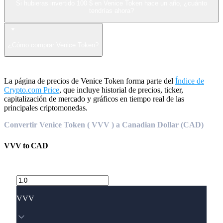
Si hubieras invertido 100 $ en Venice Token hace un año, ¿cuánto
tendrías ahora?
¿Cómo comprar Venice Token?
La página de precios de Venice Token forma parte del
Índice de
Crypto.com Price
, que incluye historial de precios, ticker,
capitalización de mercado y gráficos en tiempo real de las
principales criptomonedas.
Convertir Venice Token ( VVV ) a Canadian Dollar (CAD)
VVV
to
CAD
VVV