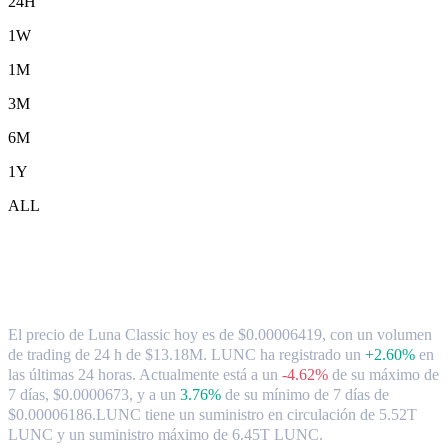
24H
1W
1M
3M
6M
1Y
ALL
Tipo de cambio y datos del mercado de
Luna Classic ( LUNC ) a SGD
El precio de Luna Classic hoy es de $0.00006419, con un volumen
de trading de 24 h de $13.18M. LUNC ha registrado un
+2.60%
en
las últimas 24 horas.
Actualmente está a un
-4.62%
de su máximo de
7 días, $0.0000673,
y a un
3.76%
de su mínimo de 7 días de
$0.00006186.
LUNC tiene un suministro en circulación de 5.52T
LUNC y un suministro máximo de 6.45T LUNC.