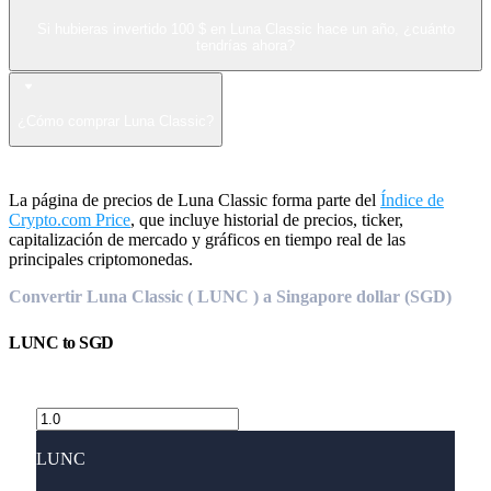
Si hubieras invertido 100 $ en Luna Classic hace un año, ¿cuánto
tendrías ahora?
¿Cómo comprar Luna Classic?
La página de precios de Luna Classic forma parte del
Índice de
Crypto.com Price
, que incluye historial de precios, ticker,
capitalización de mercado y gráficos en tiempo real de las
principales criptomonedas.
Convertir Luna Classic ( LUNC ) a Singapore dollar (SGD)
LUNC
to
SGD
LUNC