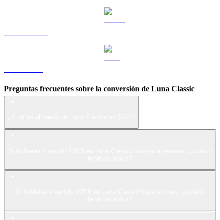
USDS a SGD
LEO a SGD
Preguntas frecuentes sobre la conversión de Luna Classic
¿Cuál es el precio de Luna Classic en SGD?
Si hubieras invertido 100 $ en Luna Classic hace una semana, ¿cuánto
tendrías ahora?
Si hubieras invertido 100 $ en Luna Classic hace un mes, ¿cuánto
tendrías ahora?