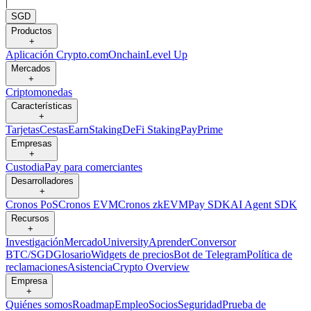
|
SGD
Productos
+
Aplicación Crypto.com
Onchain
Level Up
Mercados
+
Criptomonedas
Características
+
Tarjetas
Cestas
Earn
Staking
DeFi Staking
Pay
Prime
Empresas
+
Custodia
Pay para comerciantes
Desarrolladores
+
Cronos PoS
Cronos EVM
Cronos zkEVM
Pay SDK
AI Agent SDK
Recursos
+
Investigación
Mercado
University
Aprender
Conversor
BTC/SGD
Glosario
Widgets de precios
Bot de Telegram
Política de
reclamaciones
Asistencia
Crypto Overview
Empresa
+
Quiénes somos
Roadmap
Empleo
Socios
Seguridad
Prueba de