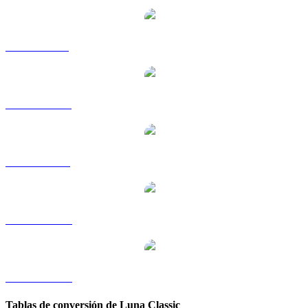
LUNC a GBP
LUNC a HKD
LUNC a RUB
LUNC a TWD
LUNC a KRW
Tablas de conversión de Luna Classic