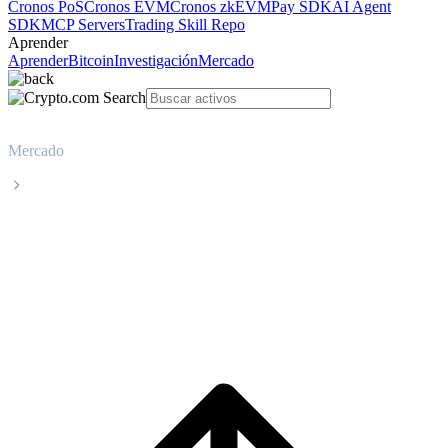
Cronos PoS
Cronos EVM
Cronos zkEVM
Pay SDK
AI Agent
SDK
MCP Servers
Trading Skill Repo
Aprender
Aprender
Bitcoin
Investigación
Mercado
Mercado
Luna Classic
Precio en tiempo real de Luna Classic
LUNC