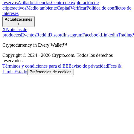
reservas
Afiliado
Licencias
Centro de exploración de
criptoactivos
Medio ambiente
Capital
Verificar
Política de conflictos de
intereses
Actualizaciones
+
X
Noticias de
productos
Eventos
Reddit
Discord
Instagram
Facebook
Linkedin
Trading
Cryptocurrency in Every Wallet™
Copyright © 2024 - 2026 Crypto.com. Todos los derechos
reservados.
Términos y condiciones para el EEE
aviso de privacidad
Fees &
Limits
Estado
Preferencias de cookies