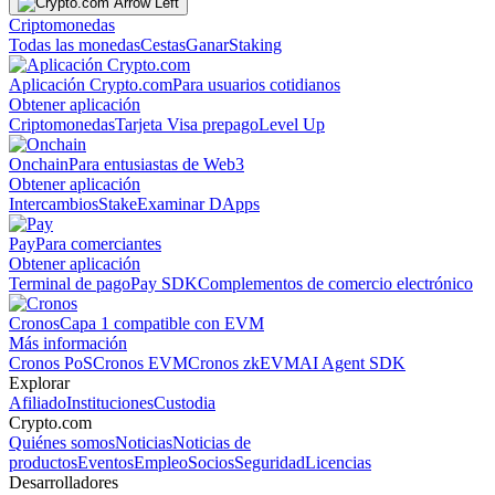
Criptomonedas
Todas las monedas
Cestas
Ganar
Staking
Aplicación Crypto.com
Para usuarios cotidianos
Obtener aplicación
Criptomonedas
Tarjeta Visa prepago
Level Up
Onchain
Para entusiastas de Web3
Obtener aplicación
Intercambios
Stake
Examinar DApps
Pay
Para comerciantes
Obtener aplicación
Terminal de pago
Pay SDK
Complementos de comercio electrónico
Cronos
Capa 1 compatible con EVM
Más información
Cronos PoS
Cronos EVM
Cronos zkEVM
AI Agent SDK
Explorar
Afiliado
Instituciones
Custodia
Crypto.com
Quiénes somos
Noticias
Noticias de
productos
Eventos
Empleo
Socios
Seguridad
Licencias
Desarrolladores