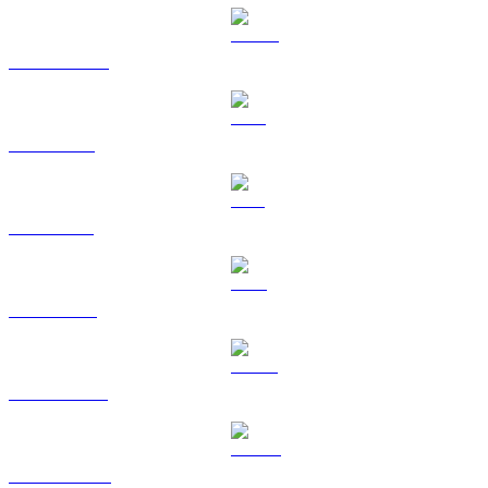
USDC a SGD
XRP a SGD
SOL a SGD
TRX a SGD
HYPE a SGD
DOGE a SGD