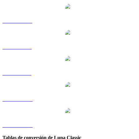
LUNC a HKD
LUNC a RUB
LUNC a SGD
LUNC a TWD
LUNC a KRW
Tablas de conversión de Luna Classic