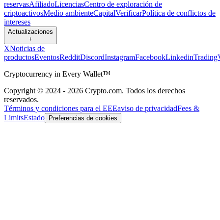
reservas
Afiliado
Licencias
Centro de exploración de
criptoactivos
Medio ambiente
Capital
Verificar
Política de conflictos de
intereses
Actualizaciones
+
X
Noticias de
productos
Eventos
Reddit
Discord
Instagram
Facebook
Linkedin
Trading
Cryptocurrency in Every Wallet™
Copyright © 2024 - 2026 Crypto.com. Todos los derechos
reservados.
Términos y condiciones para el EEE
aviso de privacidad
Fees &
Limits
Estado
Preferencias de cookies