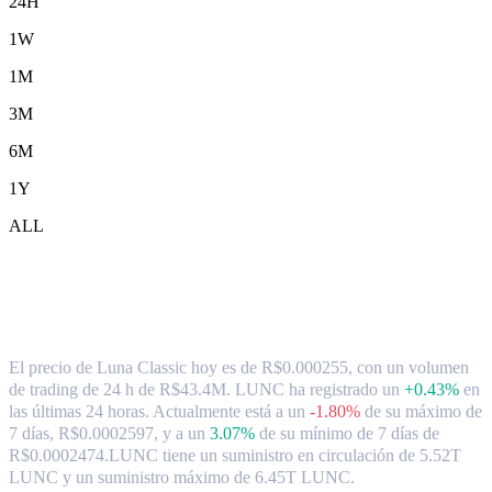
24H
1W
1M
3M
6M
1Y
ALL
Tipo de cambio y datos del mercado de
Luna Classic ( LUNC ) a BRL
El precio de Luna Classic hoy es de R$0.000255, con un volumen
de trading de 24 h de R$43.4M. LUNC ha registrado un
+0.43%
en
las últimas 24 horas.
Actualmente está a un
-1.80%
de su máximo de
7 días, R$0.0002597,
y a un
3.07%
de su mínimo de 7 días de
R$0.0002474.
LUNC tiene un suministro en circulación de 5.52T
LUNC y un suministro máximo de 6.45T LUNC.