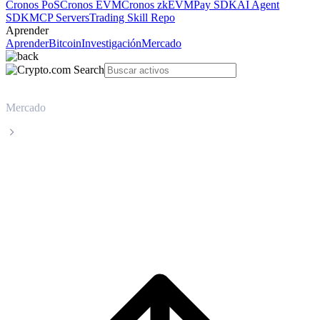
Cronos PoS
Cronos EVM
Cronos zkEVM
Pay SDK
AI Agent
SDK
MCP Servers
Trading Skill Repo
Aprender
Aprender
Bitcoin
Investigación
Mercado
Mercado
Luna Classic
Precio en tiempo real de Luna Classic
LUNC