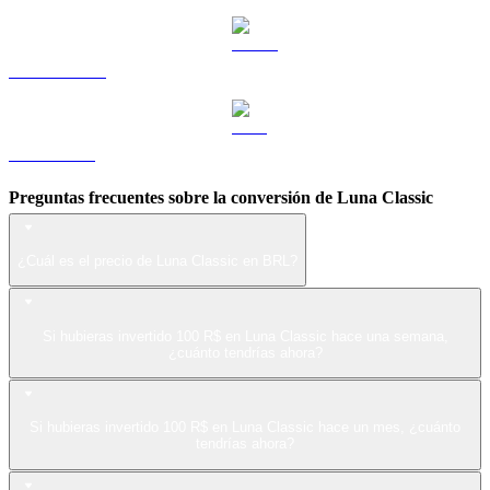
USDS a BRL
LEO a BRL
Preguntas frecuentes sobre la conversión de Luna Classic
¿Cuál es el precio de Luna Classic en BRL?
Si hubieras invertido 100 R$ en Luna Classic hace una semana,
¿cuánto tendrías ahora?
Si hubieras invertido 100 R$ en Luna Classic hace un mes, ¿cuánto
tendrías ahora?