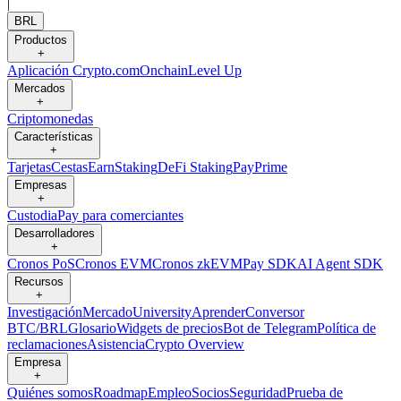
|
BRL
Productos
+
Aplicación Crypto.com
Onchain
Level Up
Mercados
+
Criptomonedas
Características
+
Tarjetas
Cestas
Earn
Staking
DeFi Staking
Pay
Prime
Empresas
+
Custodia
Pay para comerciantes
Desarrolladores
+
Cronos PoS
Cronos EVM
Cronos zkEVM
Pay SDK
AI Agent SDK
Recursos
+
Investigación
Mercado
University
Aprender
Conversor
BTC/BRL
Glosario
Widgets de precios
Bot de Telegram
Política de
reclamaciones
Asistencia
Crypto Overview
Empresa
+
Quiénes somos
Roadmap
Empleo
Socios
Seguridad
Prueba de