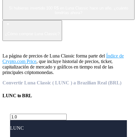
Si hubieras invertido 100 R$ en Luna Classic hace un año, ¿cuánto
tendrías ahora?
¿Cómo comprar Luna Classic?
La página de precios de Luna Classic forma parte del
Índice de
Crypto.com Price
, que incluye historial de precios, ticker,
capitalización de mercado y gráficos en tiempo real de las
principales criptomonedas.
Convertir Luna Classic ( LUNC ) a Brazilian Real (BRL)
LUNC
to
BRL
LUNC