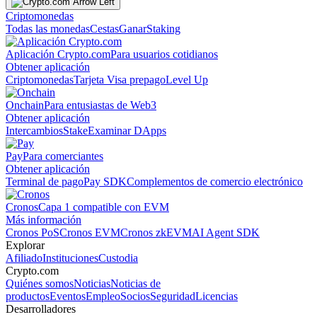
Criptomonedas
Todas las monedas
Cestas
Ganar
Staking
Aplicación Crypto.com
Para usuarios cotidianos
Obtener aplicación
Criptomonedas
Tarjeta Visa prepago
Level Up
Onchain
Para entusiastas de Web3
Obtener aplicación
Intercambios
Stake
Examinar DApps
Pay
Para comerciantes
Obtener aplicación
Terminal de pago
Pay SDK
Complementos de comercio electrónico
Cronos
Capa 1 compatible con EVM
Más información
Cronos PoS
Cronos EVM
Cronos zkEVM
AI Agent SDK
Explorar
Afiliado
Instituciones
Custodia
Crypto.com
Quiénes somos
Noticias
Noticias de
productos
Eventos
Empleo
Socios
Seguridad
Licencias
Desarrolladores