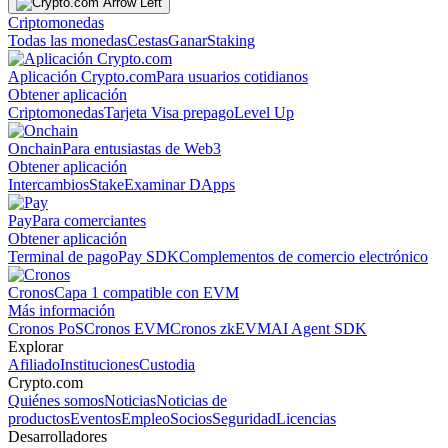
Criptomonedas
Todas las monedas
Cestas
Ganar
Staking
Aplicación Crypto.com
Para usuarios cotidianos
Obtener aplicación
Criptomonedas
Tarjeta Visa prepago
Level Up
Onchain
Para entusiastas de Web3
Obtener aplicación
Intercambios
Stake
Examinar DApps
Pay
Para comerciantes
Obtener aplicación
Terminal de pago
Pay SDK
Complementos de comercio electrónico
Cronos
Capa 1 compatible con EVM
Más información
Cronos PoS
Cronos EVM
Cronos zkEVM
AI Agent SDK
Explorar
Afiliado
Instituciones
Custodia
Crypto.com
Quiénes somos
Noticias
Noticias de
productos
Eventos
Empleo
Socios
Seguridad
Licencias
Desarrolladores