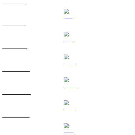
XRP a USD
SOL a USD
TRX a USD
HYPE a USD
DOGE a USD
USDS a USD