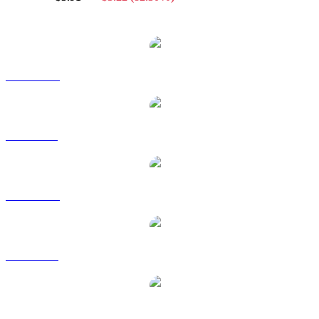
Pares de conversión de Sui populares
SUI a AUD
SUI a BRL
SUI a CAD
SUI a EUR
SUI a GBP