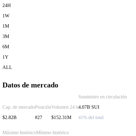
24H
1W
1M
3M
6M
1Y
ALL
Datos de mercado
Suministro en circulación
Cap. de mercado
Posición
Volumen 24 h
4.07B SUI
$2.82B
#27
$152.31M
41% del total
Máximo histórico
Mínimo histórico