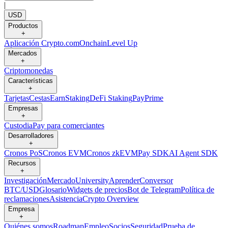
|
USD
Productos
+
Aplicación Crypto.com
Onchain
Level Up
Mercados
+
Criptomonedas
Características
+
Tarjetas
Cestas
Earn
Staking
DeFi Staking
Pay
Prime
Empresas
+
Custodia
Pay para comerciantes
Desarrolladores
+
Cronos PoS
Cronos EVM
Cronos zkEVM
Pay SDK
AI Agent SDK
Recursos
+
Investigación
Mercado
University
Aprender
Conversor
BTC/USD
Glosario
Widgets de precios
Bot de Telegram
Política de
reclamaciones
Asistencia
Crypto Overview
Empresa
+
Quiénes somos
Roadmap
Empleo
Socios
Seguridad
Prueba de