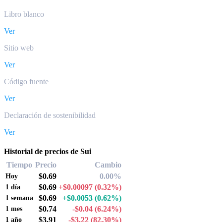
Libro blanco
Ver
Sitio web
Ver
Código fuente
Ver
Declaración de sostenibilidad
Ver
Historial de precios de Sui
Tiempo
Precio
Cambio
$0.69
0.00%
Hoy
$0.69
+$0.00097
(0.32%)
1 día
$0.69
+$0.0053
(0.62%)
1 semana
$0.74
-$0.04
(6.24%)
1 mes
$3.91
-$3.22
(82.30%)
1 año