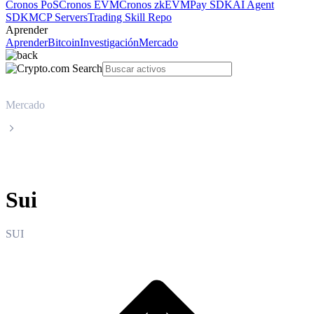
Cronos PoS
Cronos EVM
Cronos zkEVM
Pay SDK
AI Agent
SDK
MCP Servers
Trading Skill Repo
Aprender
Aprender
Bitcoin
Investigación
Mercado
Mercado
Sui
Sui
SUI