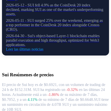
2026-05-12 - SUI fell 4.9% as the CoinDesk 20 index
declined, marking SUI as one of the market's underperforming
assets.
2026-05-11 - SUI surged 25% over the weekend, emerging as
a top performer in the CoinDesk 20 index alongside Cronos
(CRO).
2026-04-30 - Sui's object-based Layer-1 blockchain enables
parallel execution and high throughput, optimized for Web3
applications.
Leer las últimas noticias
Acerca de Sui
Sui
Resúmenes de precios
El precio de Sui hoy es de $0.6921, con un volumen de trading de
24 h de $152.31M. SUI ha registrado un
-0.32%
en las últimas 24
horas.
Actualmente está a un
-1.86%
de su máximo de 7 días,
$0.7052,
y a un
4.11%
de su mínimo de 7 días de $0.6648.
SUI tiene
un suministro en circulación de 4.07B SUI y un suministro máximo
de 10B SUI.