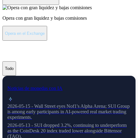
Opera con gran liquidez y bajas comisiones
Opera en el Exchange
Últimas noticias de Sui
Todo
Noticias de monedas con IA
2026-05-15 - Wall Street eyes Nof1's Alpha Arena; SUI Group
is among early participants in AI-powered real market trading
experiments.
2026-05-13 - SUI dropped 3.2%, continuing to underperform
as the CoinDesk 20 index traded lower alongside Bittensor
(TAO).