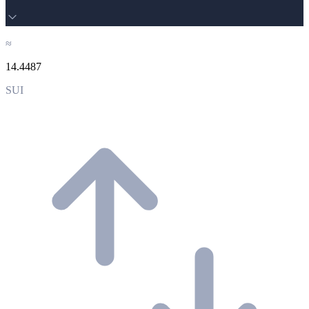
≈
14.4487
SUI