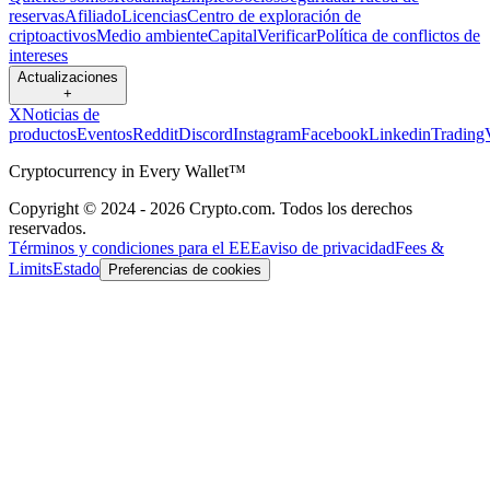
reservas
Afiliado
Licencias
Centro de exploración de
criptoactivos
Medio ambiente
Capital
Verificar
Política de conflictos de
intereses
Actualizaciones
+
X
Noticias de
productos
Eventos
Reddit
Discord
Instagram
Facebook
Linkedin
Trading
Cryptocurrency in Every Wallet™
Copyright © 2024 - 2026 Crypto.com. Todos los derechos
reservados.
Términos y condiciones para el EEE
aviso de privacidad
Fees &
Limits
Estado
Preferencias de cookies