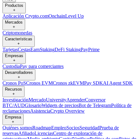
Productos
+
Aplicación Crypto.com
Onchain
Level Up
Mercados
+
Criptomonedas
Características
+
Tarjetas
Cestas
Earn
Staking
DeFi Staking
Pay
Prime
Empresas
+
Custodia
Pay para comerciantes
Desarrolladores
+
Cronos PoS
Cronos EVM
Cronos zkEVM
Pay SDK
AI Agent SDK
Recursos
+
Investigación
Mercado
University
Aprender
Conversor
BTC/AUD
Glosario
Widgets de precios
Bot de Telegram
Política de
reclamaciones
Asistencia
Crypto Overview
Empresa
+
Quiénes somos
Roadmap
Empleo
Socios
Seguridad
Prueba de
reservas
Afiliado
Licencias
Centro de exploración de
criptoactivos
Medio ambiente
Capital
Verificar
Política de conflictos de