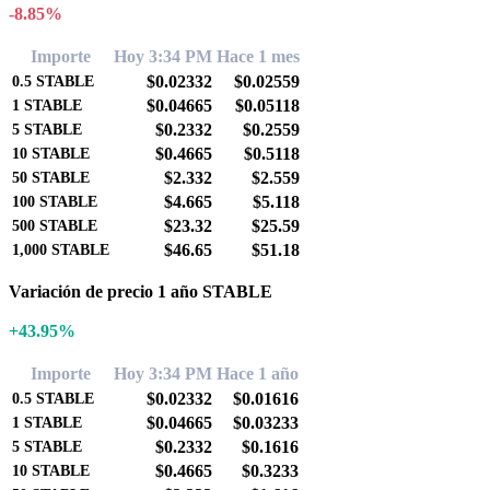
-8.85%
Importe
Hoy 3:34 PM
Hace 1 mes
$0.02332
$0.02559
0.5
STABLE
$0.04665
$0.05118
1
STABLE
$0.2332
$0.2559
5
STABLE
$0.4665
$0.5118
10
STABLE
$2.332
$2.559
50
STABLE
$4.665
$5.118
100
STABLE
$23.32
$25.59
500
STABLE
$46.65
$51.18
1,000
STABLE
Variación de precio 1 año STABLE
+43.95%
Importe
Hoy 3:34 PM
Hace 1 año
$0.02332
$0.01616
0.5
STABLE
$0.04665
$0.03233
1
STABLE
$0.2332
$0.1616
5
STABLE
$0.4665
$0.3233
10
STABLE