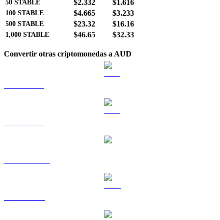
$2.332
$1.616
50
STABLE
$4.665
$3.233
100
STABLE
$23.32
$16.16
500
STABLE
$46.65
$32.33
1,000
STABLE
Convertir otras criptomonedas a AUD
BTC a AUD
ETH a AUD
USDT a AUD
BNB a AUD