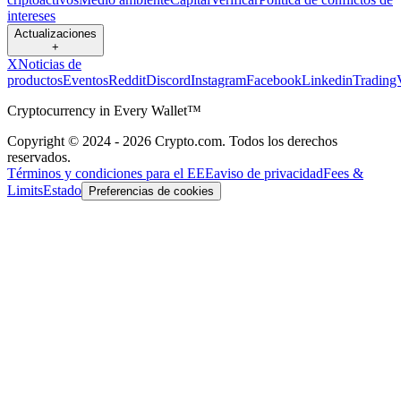
intereses
Actualizaciones
+
X
Noticias de
productos
Eventos
Reddit
Discord
Instagram
Facebook
Linkedin
Trading
Cryptocurrency in Every Wallet™
Copyright © 2024 - 2026 Crypto.com. Todos los derechos
reservados.
Términos y condiciones para el EEE
aviso de privacidad
Fees &
Limits
Estado
Preferencias de cookies