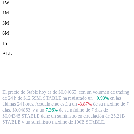
1W
1M
3M
6M
1Y
ALL
Tipo de cambio y datos del mercado de
Stable ( STABLE ) a AUD
El precio de Stable hoy es de $0.04665, con un volumen de trading
de 24 h de $12.59M. STABLE ha registrado un
+0.93%
en las
últimas 24 horas.
Actualmente está a un
-3.87%
de su máximo de 7
días, $0.04853,
y a un
7.36%
de su mínimo de 7 días de
$0.04345.
STABLE tiene un suministro en circulación de 25.21B
STABLE y un suministro máximo de 100B STABLE.
Pares de conversión de Stable populares