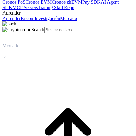
Cronos PoS
Cronos EVM
Cronos zkEVM
Pay SDK
AI Agent
SDK
MCP Servers
Trading Skill Repo
Aprender
Aprender
Bitcoin
Investigación
Mercado
Mercado
Stable
Precio en tiempo real de Stable STABLE