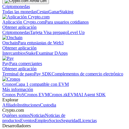
Criptomonedas
Todas las monedas
Cestas
Ganar
Staking
Aplicación Crypto.com
Para usuarios cotidianos
Obtener aplicación
Criptomonedas
Tarjeta Visa prepago
Level Up
Onchain
Para entusiastas de Web3
Obtener aplicación
Intercambios
Stake
Examinar DApps
Pay
Para comerciantes
Obtener aplicación
Terminal de pago
Pay SDK
Complementos de comercio electrónico
Cronos
Capa 1 compatible con EVM
Más información
Cronos PoS
Cronos EVM
Cronos zkEVM
AI Agent SDK
Explorar
Afiliado
Instituciones
Custodia
Crypto.com
Quiénes somos
Noticias
Noticias de
productos
Eventos
Empleo
Socios
Seguridad
Licencias
Desarrolladores