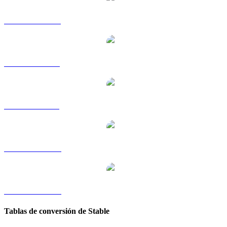
STABLE a HKD
STABLE a RUB
STABLE a SGD
STABLE a TWD
STABLE a KRW
Tablas de conversión de Stable