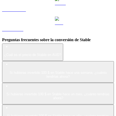
USDS a AUD
LEO a AUD
Preguntas frecuentes sobre la conversión de Stable
¿Cuál es el precio de Stable en AUD?
Si hubieras invertido 100 $ en Stable hace una semana, ¿cuánto
tendrías ahora?
Si hubieras invertido 100 $ en Stable hace un mes, ¿cuánto tendrías
ahora?
Si hubieras invertido 100 $ en Stable hace un año, ¿cuánto tendrías