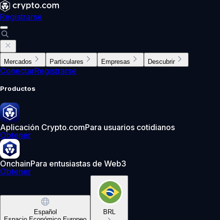
Registrarse
Mercados
Particulares
Empresas
Descubrir
Conectar
Registrarse
Productos
Aplicación Crypto.com
Para usuarios cotidianos
Obtener
Onchain
Para entusiastas de Web3
Obtener
Español
BRL
Espacio Económico Europeo