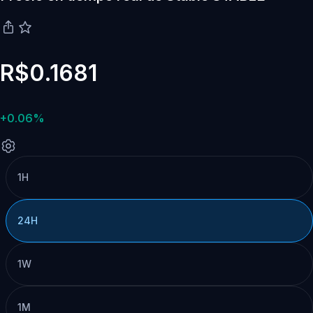
R$0.1681
+0.06%
1H
24H
1W
1M