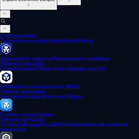
Criptomonedas
Todas las monedas
Cestas
Ganar
Staking
Aplicación Crypto.com
Para usuarios cotidianos
Obtener aplicación
Criptomonedas
Tarjeta Visa prepago
Level Up
Onchain
Para entusiastas de Web3
Obtener aplicación
Intercambios
Stake
Examinar DApps
Pay
Para comerciantes
Obtener aplicación
Terminal de pago
Pay SDK
Complementos de comercio
electrónico