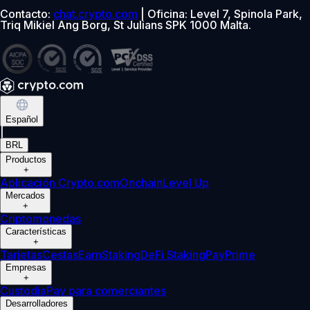
Contacto:
chat.crypto.com
| Oficina: Level 7, Spinola Park,
Triq Mikiel Ang Borg, St Julians SPK 1000 Malta.
Español
|
BRL
Productos
+
Aplicación Crypto.com
Onchain
Level Up
Mercados
+
Criptomonedas
Características
+
Tarjetas
Cestas
Earn
Staking
DeFi Staking
Pay
Prime
Empresas
+
Custodia
Pay para comerciantes
Desarrolladores