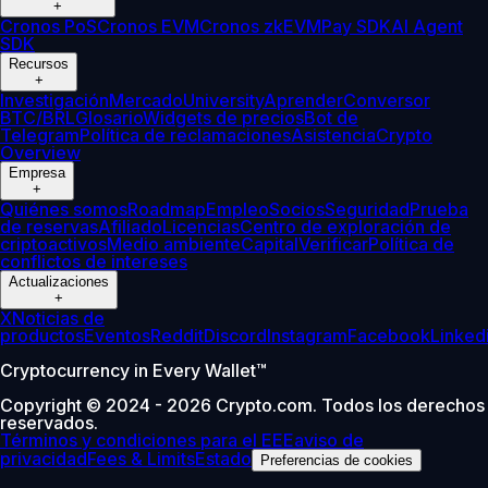
+
Cronos PoS
Cronos EVM
Cronos zkEVM
Pay SDK
AI Agent
SDK
Recursos
+
Investigación
Mercado
University
Aprender
Conversor
BTC/BRL
Glosario
Widgets de precios
Bot de
Telegram
Política de reclamaciones
Asistencia
Crypto
Overview
Empresa
+
Quiénes somos
Roadmap
Empleo
Socios
Seguridad
Prueba
de reservas
Afiliado
Licencias
Centro de exploración de
criptoactivos
Medio ambiente
Capital
Verificar
Política de
conflictos de intereses
Actualizaciones
+
X
Noticias de
productos
Eventos
Reddit
Discord
Instagram
Facebook
Linked
Cryptocurrency in Every Wallet™
Copyright © 2024 - 2026 Crypto.com. Todos los derechos
reservados.
Términos y condiciones para el EEE
aviso de
privacidad
Fees & Limits
Estado
Preferencias de cookies