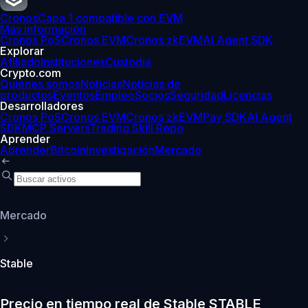
Cronos
Capa 1 compatible con EVM
Más información
Cronos PoS
Cronos EVM
Cronos zkEVM
AI Agent SDK
Explorar
Afiliado
Instituciones
Custodia
Crypto.com
Quiénes somos
Noticias
Noticias de
productos
Eventos
Empleo
Socios
Seguridad
Licencias
Desarrolladores
Cronos PoS
Cronos EVM
Cronos zkEVM
Pay SDK
AI Agent
SDK
MCP Servers
Trading Skill Repo
Aprender
Aprender
Bitcoin
Investigación
Mercado
Mercado
Stable
Precio en tiempo real de Stable STABLE