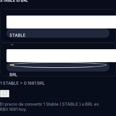
STABLE
to
BRL
STABLE
BRL
1
STABLE
=
0.1681
BRL
El precio de convertir 1 Stable ( STABLE ) a BRL es
R$0.1681 hoy.